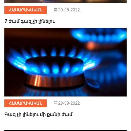
ՀԱՍԱՐԱԿԱԿԱՆ
30-08-2022
7 ժամ գազ չի լինելու
ՀԱՍԱՐԱԿԱԿԱՆ
28-08-2022
Գազ չի լինելու մի քանի ժամ