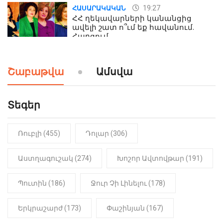
19:27
ՀԱՍԱՐԱԿԱԿԱՆ
ՀՀ ղեկավարների կանանցից
ավելի շատ ո՞ւմ եք հավանում.
Հարցում
19:24
ԻՐԱԴԱՐՁԱՅԻՆ
Շաբաթվա
Ամսվա
Երեւան-Մոսկվա օդшնավի մեջ
կատարվածը ցնցել է բոլորին․
Տեսանյութ
Տեգեր
Ռուբլի (455)
Դոլար (306)
Աստղագուշակ (274)
Խոշոր Ավտովթար (191)
Պուտին (186)
Ջուր Չի Լինելու (178)
Երկրաշարժ (173)
Փաշինյան (167)