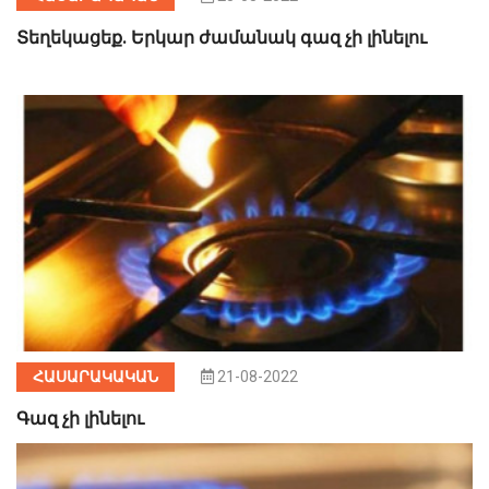
Տեղեկացեք. Երկար ժամանակ գազ չի լինելու
ՀԱՍԱՐԱԿԱԿԱՆ
21-08-2022
Գազ չի լինելու