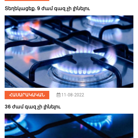
Տեղեկացեք. 9 ժամ գազ չի լինելու
ՀԱՍԱՐԱԿԱԿԱՆ
11-08-2022
36 ժամ գազ չի լինելու