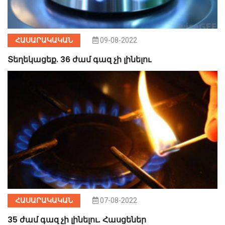
ՀԱՍԱՐԱԿԱԿԱՆ
09-08-2022
Տեղեկացեք. 36 ժամ գազ չի լինելու
ՀԱՍԱՐԱԿԱԿԱՆ
07-08-2022
35 ժամ գազ չի լինելու. Հասցեներ