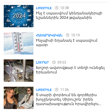
10:38
LIFESTYLE
Ինչ է սպասվում կենդանակերպի
նշաններին 2024 թվականին
10:19
ՀԱՍԱՐԱԿԱԿԱՆ
Ինչպիսի եղանակ է սպասվում
այսօր
09:53
ԼՈՒՐԵՐ
Խոշոր ավտովթար է տեղի ունեցել
Երևանում
11:06
LIFESTYLE
5 տարի փորձում են գործերիս
խոչընդոտել. Սիրուշոն` իրեն
դատախազություն հրավիրելու
մասին