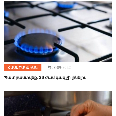
ՀԱՍԱՐԱԿԱԿԱՆ
08-09-2022
Պատրաստվեք. 36 ժամ գազ չի լինելու