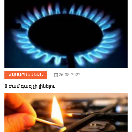
ՀԱՍԱՐԱԿԱԿԱՆ
26-08-2022
8 ժամ գազ չի լինելու