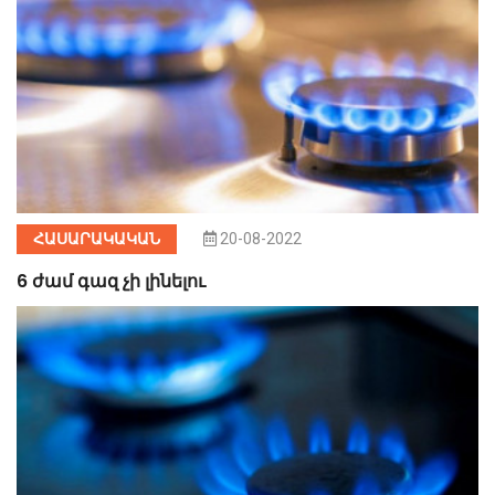
ՀԱՍԱՐԱԿԱԿԱՆ
20-08-2022
6 ժամ գազ չի լինելու