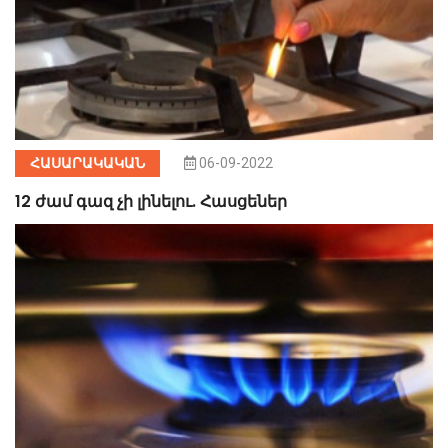
ՀԱՍԱՐԱԿԱԿԱՆ
06-09-2022
12 ժամ գազ չի լինելու. Հասցեներ