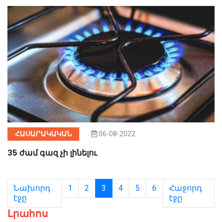
ՀԱՍԱՐԱԿԱԿԱՆ
06-08-2022
35 ժամ գազ չի լինելու
Նախորդ
1
2
3
4
5
6
Հաջորդ
էջը
էջը
Լրահոս