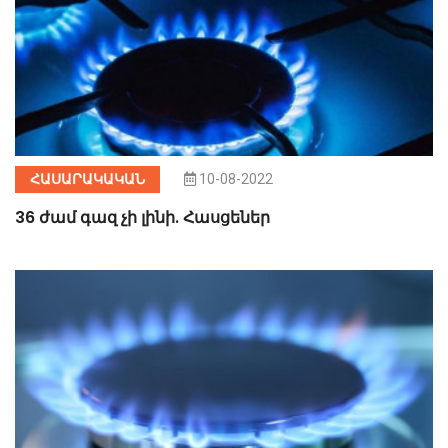
ՀԱՍԱՐԱԿԱԿԱՆ
10-08-2022
36 ժամ գազ չի լինի. Հասցեներ