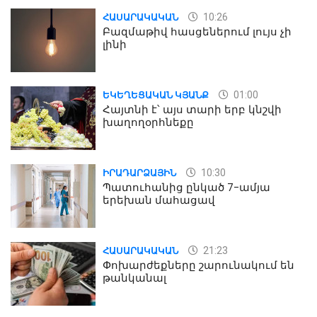
10:26
ՀԱՍԱՐԱԿԱԿԱՆ
Բազմաթիվ հասցեներում լույս չի
լինի
01:00
ԵԿԵՂԵՑԱԿԱՆ ԿՅԱՆՔ
Հայտնի է՝ այս տարի երբ կնշվի
խաղողօրհնեքը
10:30
ԻՐԱԴԱՐՁԱՅԻՆ
Պատուհանից ընկած 7-ամյա
երեխան մահացավ
21:23
ՀԱՍԱՐԱԿԱԿԱՆ
Փոխարժեքները շարունակում են
թանկանալ