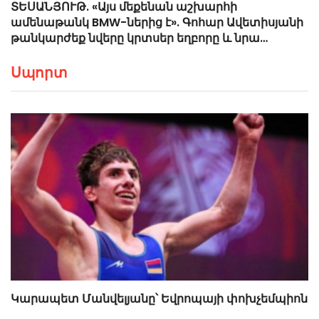
ՏԵՍԱՆՅՈՒԹ. «Այս մեքենան աշխարհի
ամենաթանկ BMW-ներից է». Գոհար Ավետիսյանի
թանկարժեք նվերը կրտսեր եղբորը և նրա
արձագանքը
Սպորտ
Կարապետ Մանվելյանը՝ Եվրոպայի փոխչեմպիոն