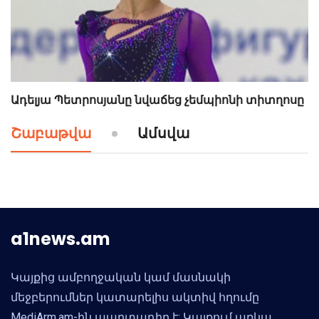
Ադելյա Պետրոսյանը նվաճեց չեմպիոնի տիտղոսը
Շաբաթվա
Ամսվա
a1news.am
Կայքից ամբողջական կամ մասնակի
մեջբերումներ կատարելիս ակտիվ հղումը
MediArm.am-ին պարտադիր է: Կայքում առկա