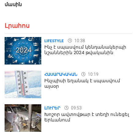
մասին
Լրահոս
10:38
LIFESTYLE
Ինչ է սպասվում կենդանակերպի
նշաններին 2024 թվականին
10:19
ՀԱՍԱՐԱԿԱԿԱՆ
Ինչպիսի եղանակ է սպասվում
այսօր
09:53
ԼՈՒՐԵՐ
Խոշոր ավտովթար է տեղի ունեցել
Երևանում