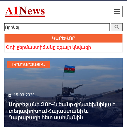
ԿԱՐԵՎՈՐ
 բայց անվերապահ հավատը հաղթեց». Բաբկեն Չոբանյան
Օդի ջերմաստիճանը զգալի կնվազի
Խո
ԻՐԱԴԱՐՁԱՅԻՆ
15-03-2023
Ադրբեջանի ԶՈՒ-ն ծանր զինտեխնիկա է
տեղափոխում Հայաստանի և
Ղարաբաղի հետ սահմանին