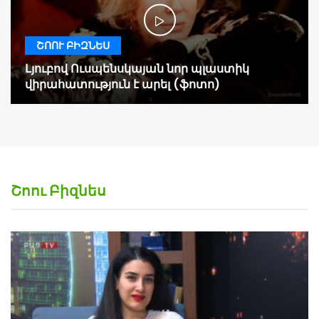
ՇՈՈՒ ԲԻԶՆԵՍ
Լյուբով Ուսպենսկայան նոր պլաստիկ
վիրահատություն է արել (ֆոտո)
Շոու Բիզնես