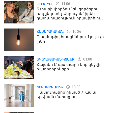
11:06
LIFESTYLE
5 տարի փորձում են գործերիս
խոչընդոտել. Սիրուշոն` իրեն
դատախազություն հրավիրելու
մասին
10:26
ՀԱՍԱՐԱԿԱԿԱՆ
Բազմաթիվ հասցեներում լույս չի
լինի
01:00
ԵԿԵՂԵՑԱԿԱՆ ԿՅԱՆՔ
Հայտնի է՝ այս տարի երբ կնշվի
խաղողօրհնեքը
10:30
ԻՐԱԴԱՐՁԱՅԻՆ
Պատուհանից ընկած 7-ամյա
երեխան մահացավ