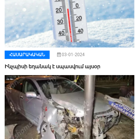
ՀԱՍԱՐԱԿԱԿԱՆ
03-01-2024
Ինչպիսի եղանակ է սպասվում այսօր