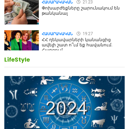
21:23
ՀԱՍԱՐԱԿԱԿԱՆ
Փոխարժեքները շարունակում են
թանկանալ
19:27
ՀԱՍԱՐԱԿԱԿԱՆ
ՀՀ ղեկավարների կանանցից
ավելի շատ ո՞ւմ եք հավանում.
Հարցում
LifeStyle
19:24
ԻՐԱԴԱՐՁԱՅԻՆ
Երեւան-Մոսկվա օդшնավի մեջ
կատարվածը ցնցել է բոլորին․
Տեսանյութ
19:15
ԼՈՒՐԵՐ
Լավ լուր. Նոր նպաստի տեսակ
կսահմանվի․ Հայտնի է՝ ովքեր են
օգտվելու դրանից
18:50
LIFESTYLE