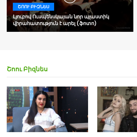
մանրամասներ (Տեսանյութ)
ՇՈՈՒ ԲԻԶՆԵՍ
Լյուբով Ուսպենսկայան նոր պլաստիկ
վիրահատություն է արել (ֆոտո)
Շոու Բիզնես