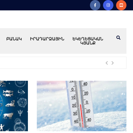
ԲԱՆԱԿ
ԻՐԱԴԱՐՁԱՅԻՆ
ԵԿԵՂԵՑԱԿԱՆ
ԿՅԱՆՔ
Խո