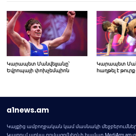
Կարապետ Մանվելյանը՝
Կարապետ Ման
Եվրոպայի փոխչեմպիոն
հաղթել է թուր
a1news.am
Կայքից ամբողջական կամ մասնակի մեջբերումներ
Կայքում առկա գովազդ(ներ)-ի համար MediArm.a