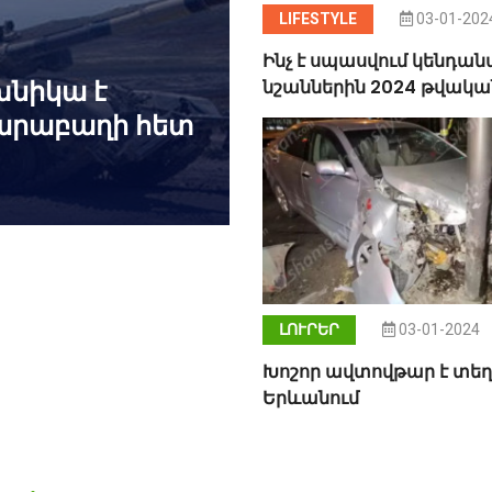
LIFESTYLE
03-01-202
Ինչ է սպասվում կենդա
խնիկա է
նշաններին 2024 թվակա
արաբաղի հետ
ԼՈՒՐԵՐ
03-01-2024
Խոշոր ավտովթար է տեղի
Երևանում