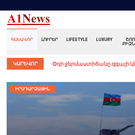
ԳԼԽԱՎՈՐ
ԼՈՒՐԵՐ
LIFESTYLE
LUXURY
ՇՈՈ
ԲԻԶՆ
ԿԱՐԵՎՈՐ
Օդի ջերմաստիճանը զգալի կ
ԻՐԱԴԱՐՁԱՅԻՆ