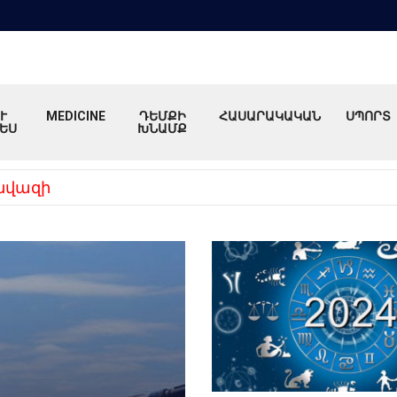
Ւ
MEDICINE
ԴԵՄՔԻ
ՀԱՍԱՐԱԿԱԿԱՆ
ՍՊՈՐՏ
ԵՍ
ԽՆԱՄՔ
նվազի