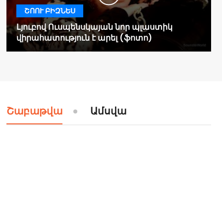
ՇՈՈՒ ԲԻԶՆԵՍ
Լյուբով Ուսպենսկայան նոր պլաստիկ
վիրահատություն է արել (ֆոտո)
Շաբաթվա
Ամսվա