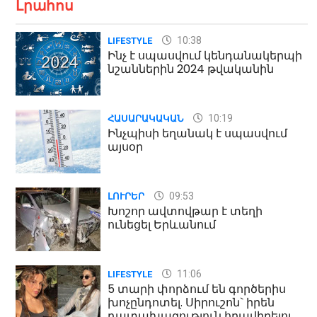
Լրահոս
10:38
LIFESTYLE
Ինչ է սպասվում կենդանակերպի
նշաններին 2024 թվականին
10:19
ՀԱՍԱՐԱԿԱԿԱՆ
Ինչպիսի եղանակ է սպասվում
այսօր
09:53
ԼՈՒՐԵՐ
Խոշոր ավտովթար է տեղի
ունեցել Երևանում
11:06
LIFESTYLE
5 տարի փորձում են գործերիս
խոչընդոտել. Սիրուշոն` իրեն
դատախազություն հրավիրելու