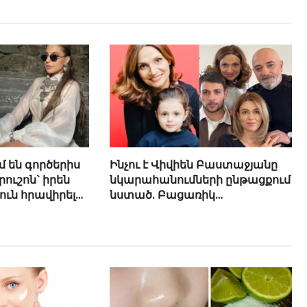
մ են գործերիս
Ինչու է Վիվիեն Բաստաջյանը
րուշոն` իրեն
նկարահանումների ընթացքում
ւն հրավիրելու
նստած. Բացառիկ
մանրամասներ (Տեսանյութ)