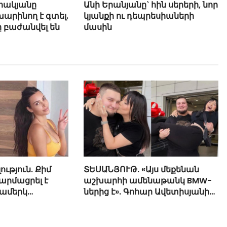
հակյանը
Անի Երանյանը` հին սերերի, նոր
արինող է գտել.
կյանքի ու դեպրեսիաների
ը բաժանվել են
մասին
ություն. Քիմ
ՏԵՍԱՆՅՈՒԹ. «Այս մեքենան
արմացրել է
աշխարհի ամենաթանկ BMW-
ամերկ
ներից է». Գոհար Ավետիսյանի
ով
թանկարժեք նվերը կրտսեր
եղբորը և նրա արձագանքը