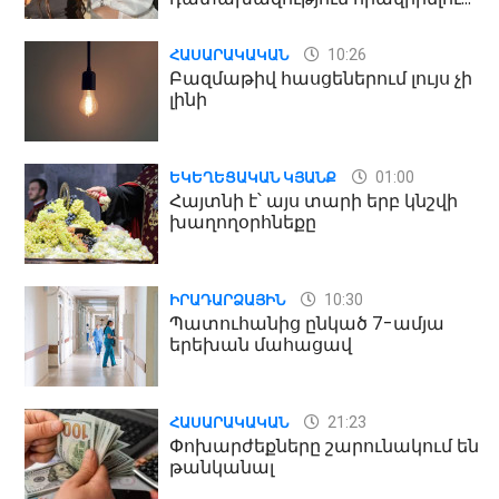
մասին
10:26
ՀԱՍԱՐԱԿԱԿԱՆ
Բազմաթիվ հասցեներում լույս չի
լինի
01:00
ԵԿԵՂԵՑԱԿԱՆ ԿՅԱՆՔ
Հայտնի է՝ այս տարի երբ կնշվի
խաղողօրհնեքը
10:30
ԻՐԱԴԱՐՁԱՅԻՆ
Պատուհանից ընկած 7-ամյա
երեխան մահացավ
21:23
ՀԱՍԱՐԱԿԱԿԱՆ
Փոխարժեքները շարունակում են
թանկանալ