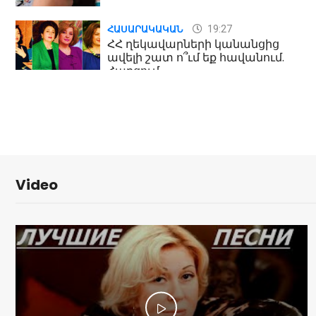
19:27
ՀԱՍԱՐԱԿԱԿԱՆ
ՀՀ ղեկավարների կանանցից
ավելի շատ ո՞ւմ եք հավանում.
Հարցում
19:24
ԻՐԱԴԱՐՁԱՅԻՆ
Երեւան-Մոսկվա օդшնավի մեջ
կատարվածը ցնցել է բոլորին․
Տեսանյութ
Video
19:15
ԼՈՒՐԵՐ
Լավ լուր. Նոր նպաստի տեսակ
կսահմանվի․ Հայտնի է՝ ովքեր են
օգտվելու դրանից
18:50
LIFESTYLE
Ինչու է Վիվիեն Բաստաջյանը
նկարահանումների ընթացքում
նստած. Բացառիկ