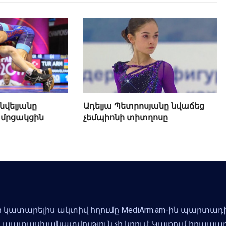
վելյանը
Ադելյա Պետրոսյանը նվաճեց
ք մրցակցին
չեմպիոնի տիտղոսը
 կատարելիս ակտիվ հղումը MediArm.am-ին պարտադի
m-ը պատասխանատվություն չի կրում: Կայքում հրապ