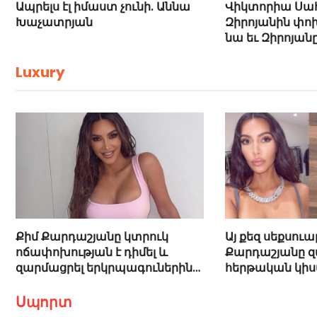
Ապրելս էլ իմաստ չունի. Աննա
Վիկտորիա Սա
Խաչատրյան
Զիրոյանին փոխ
նա եւ Զիրոյան
Luxury
Քիմ Քարդաշյանը կտրուկ
Այ քեզ սեքսուալ
ոճափոխության է դիմել և
Քարդաշյանը զ
զարմացրել երկրպագուներին
հերթական կիս
(լուսանկարներ)
լուսանկարներ
Սպորտ