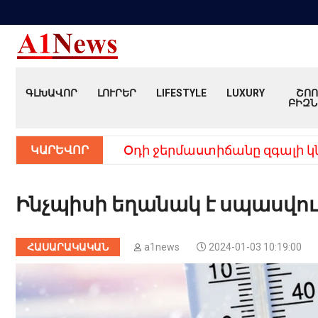
ԳԼԽԱՎՈՐ
ԼՈՒՐԵՐ
LIFESTYLE
LUXURY
ՇՈՈ
ԲԻԶՆ
ԿԱՐԵՎՈՐ
Օդի ջերմաստիճանը զգալի կ
Ինչպիսի եղանակ է սպասվու
ՀԱՍԱՐԱԿԱԿԱՆ
a1news
2024-01-03 10:19:00