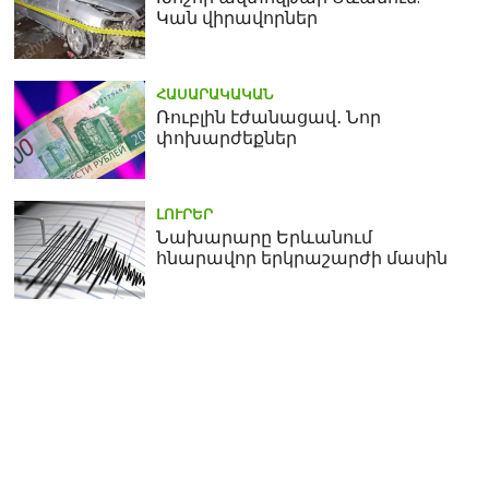
Կան վիրավորներ
ՀԱՍԱՐԱԿԱԿԱՆ
Ռուբլին էժանացավ․ Նոր
փոխարժեքներ
ԼՈՒՐԵՐ
Նախարարը Երևանում
հնարավոր երկրաշարժի մասին