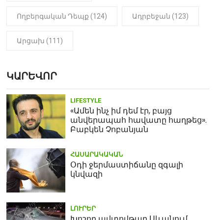
Ողբերգական Դեպք (124)
Ադրբեջան (123)
Արցախ (111)
ԿԱՐԵՎՈՐ
LIFESTYLE
«Ամեն ինչ իմ դեմ էր, բայց
անվերապահ հավատը հաղթեց».
Բաբկեն Չոբանյան
ՀԱՍԱՐԱԿԱԿԱՆ
Օդի ջերմաստիճանը զգալի
կնվազի
ԼՈՒՐԵՐ
Խոշոր ավտովթար Սևանում.