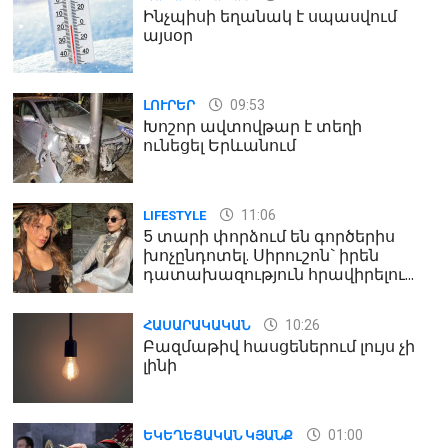
Ինչպիսի եղանակ է սպասվում
այսօր
09:53
ԼՈՒՐԵՐ
Խոշոր ավտովթար է տեղի
ունեցել Երևանում
11:06
LIFESTYLE
5 տարի փորձում են գործերիս
խոչընդոտել. Սիրուշոն` իրեն
դատախազություն հրավիրելու
մասին
10:26
ՀԱՍԱՐԱԿԱԿԱՆ
Բազմաթիվ հասցեներում լույս չի
լինի
01:00
ԵԿԵՂԵՑԱԿԱՆ ԿՅԱՆՔ