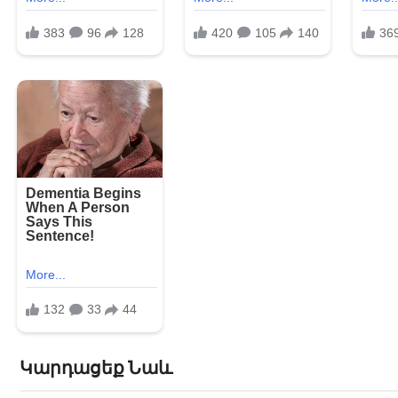
Կարդացեք Նաև