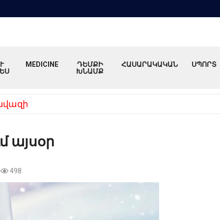
Ւ
MEDICINE
ԴԵՄՔԻ
ՀԱՍԱՐԱԿԱԿԱՆ
ՍՊՈՐՏ
ԵՍ
ԽՆԱՄՔ
նվազի
մ այսօր
498