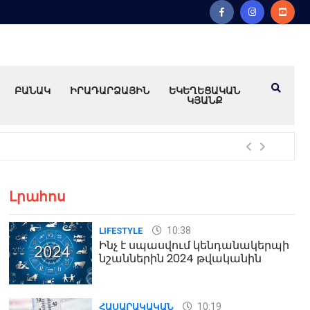
ԲԱՆԱԿ
ԻՐԱԴԱՐՁԱՅԻՆ
ԵԿԵՂԵՑԱԿԱՆ
ԿՅԱՆՔ
Խո
Լրահոս
10:38
LIFESTYLE
Ինչ է սպասվում կենդանակերպի
նշաններին 2024 թվականին
10:19
ՀԱՍԱՐԱԿԱԿԱՆ