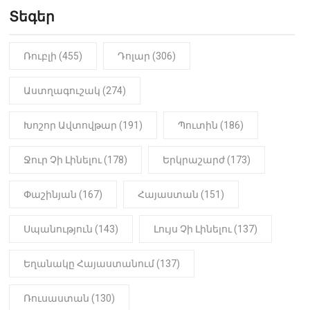
Երեւան-Մոսկվա օդшնավի մեջ
կատարվածը ցնցել է բոլորին․
Տեգեր
Տեսանյութ
Ռուբլի (455)
Դոլար (306)
19:15
ԼՈՒՐԵՐ
Լավ լուր. Նոր նպաստի տեսակ
կսահմանվի․ Հայտնի է՝ ովքեր են
Աստղագուշակ (274)
օգտվելու դրանից
Խոշոր Ավտովթար (191)
Պուտին (186)
18:50
LIFESTYLE
Ինչու է Վիվիեն Բաստաջյանը
Ջուր Չի Լինելու (178)
Երկրաշարժ (173)
նկարահանումների ընթացքում
նստած. Բացառիկ
մանրամասներ (Տեսանյութ)
Փաշինյան (167)
Հայաստան (151)
Սպանություն (143)
Լույս Չի Լինելու (137)
Եղանակը Հայաստանում (137)
Ռուսաստան (130)