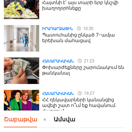
Հայտնի է՝ այս տարի երբ կնշվի
խաղողօրհնեքը
10:30
ԻՐԱԴԱՐՁԱՅԻՆ
Պատուհանից ընկած 7-ամյա
երեխան մահացավ
21:23
ՀԱՍԱՐԱԿԱԿԱՆ
Փոխարժեքները շարունակում են
թանկանալ
19:27
ՀԱՍԱՐԱԿԱԿԱՆ
ՀՀ ղեկավարների կանանցից
ավելի շատ ո՞ւմ եք հավանում.
Հարցում
Շաբաթվա
Ամսվա
19:24
ԻՐԱԴԱՐՁԱՅԻՆ