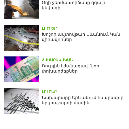
Օդի ջերմաստիճանը զգալի
կնվազի
ԼՈՒՐԵՐ
Խոշոր ավտովթար Սևանում. Կան
վիրավորներ
ՀԱՍԱՐԱԿԱԿԱՆ
Ռուբլին էժանացավ․ Նոր
փոխարժեքներ
ԼՈՒՐԵՐ
Նախարարը Երևանում հնարավոր
երկրաշարժի մասին