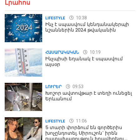
Լրահոս
10:38
LIFESTYLE
Ինչ է սպասվում կենդանակերպի
նշաններին 2024 թվականին
10:19
ՀԱՍԱՐԱԿԱԿԱՆ
Ինչպիսի եղանակ է սպասվում
այսօր
09:53
ԼՈՒՐԵՐ
Խոշոր ավտովթար է տեղի ունեցել
Երևանում
11:06
LIFESTYLE
5 տարի փորձում են գործերիս
խոչընդոտել. Սիրուշոն` իրեն
դատախազություն հրավիրելու