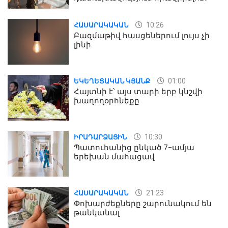
մասին
10:26
ՀԱՍԱՐԱԿԱԿԱՆ
Բազմաթիվ հասցեներում լույս չի
լինի
01:00
ԵԿԵՂԵՑԱԿԱՆ ԿՅԱՆՔ
Հայտնի է՝ այս տարի երբ կնշվի
խաղողօրհնեքը
10:30
ԻՐԱԴԱՐՁԱՅԻՆ
Պատուհանից ընկած 7-ամյա
երեխան մահացավ
21:23
ՀԱՍԱՐԱԿԱԿԱՆ
Փոխարժեքները շարունակում են
թանկանալ