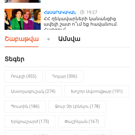
19:27
ՀԱՍԱՐԱԿԱԿԱՆ
ՀՀ ղեկավարների կանանցից
ավելի շատ ո՞ւմ եք հավանում.
Հարցում
Շաբաթվա
Ամսվա
19:24
ԻՐԱԴԱՐՁԱՅԻՆ
Երեւան-Մոսկվա օդшնավի մեջ
կատարվածը ցնցել է բոլորին․
Տեգեր
Տեսանյութ
Ռուբլի (455)
Դոլար (306)
19:15
ԼՈՒՐԵՐ
Լավ լուր. Նոր նպաստի տեսակ
կսահմանվի․ Հայտնի է՝ ովքեր են
Աստղագուշակ (274)
Խոշոր Ավտովթար (191)
օգտվելու դրանից
Պուտին (186)
Ջուր Չի Լինելու (178)
18:50
LIFESTYLE
Ինչու է Վիվիեն Բաստաջյանը
Երկրաշարժ (173)
Փաշինյան (167)
նկարահանումների ընթացքում
նստած. Բացառիկ մանրամասներ
(Տեսանյութ)