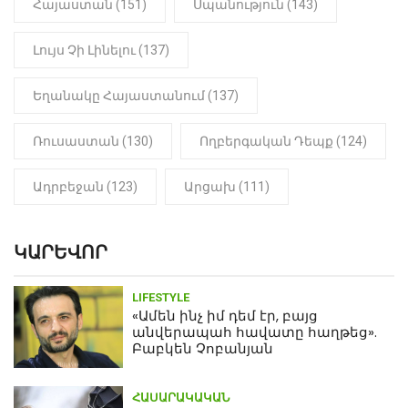
Հայաստան (151)
Սպանություն (143)
Լույս Չի Լինելու (137)
Եղանակը Հայաստանում (137)
Ռուսաստան (130)
Ողբերգական Դեպք (124)
Ադրբեջան (123)
Արցախ (111)
ԿԱՐԵՎՈՐ
LIFESTYLE
«Ամեն ինչ իմ դեմ էր, բայց
անվերապահ հավատը հաղթեց».
Բաբկեն Չոբանյան
ՀԱՍԱՐԱԿԱԿԱՆ