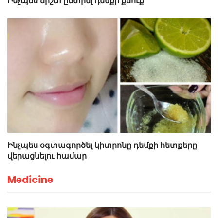
Ինչպես ճիշտ ընտրել դեմքի քսուք
Ինչպես օգտագործել կիտրոնը դեմքի հետքերը
վերացնելու համար
Medicine