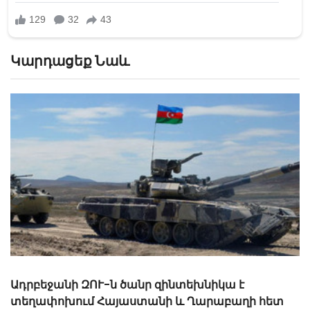
Կարդացեք Նաև
«Մինչ օրս ոտք չեմ դրել իմ տուն. մինչև ամեն բան
չպարզվի, ոտքը գյուղից դուրս չի դնի»