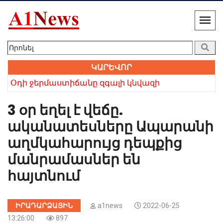
ԿԱՐԵՎՈՐ
 բայց անվերապահ հավատը հաղթեց». Բաբկեն Չոբանյան
Օդի ջերմաստիճանը զգալի կնվազի
Խո
3 օր եղել է վեճը.
ականատեսները Ապարանի
աղմկահարույց դեպքից
մանրամասներ են
հայտնում
ԻՐԱԴԱՐՁԱՅԻՆ
a1news
2022-06-25
13:26:00
897