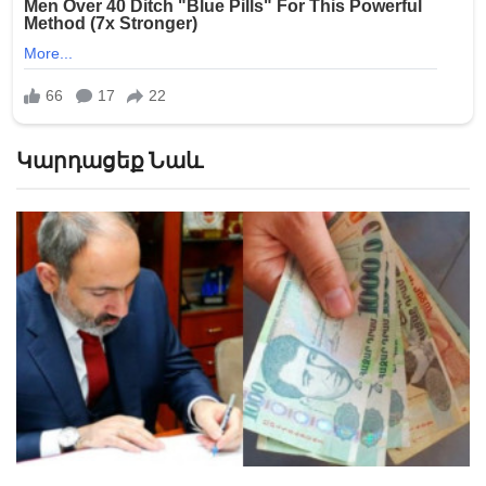
Կարդացեք Նաև