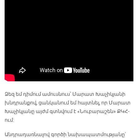
Ձեզ եմ դիմում ամուսնուս՝ Մարատ Խաչիկյանի
խնդրանքով, ցանկանում եմ հայտնել, որ Մարատ
Խաչիկյանը այժմ գտնվում է «Նուբարաշեն» ՔԿՀ-
ում:
Անդրադառնալով գործի նախապատմությանը`