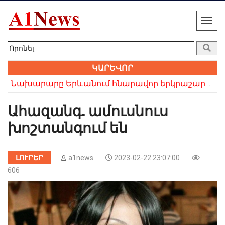
ԿԱՐԵՎՈՐ
Նախարարը Երևանում հնարավոր երկրաշարժի մասին
Ահազանգ. ամուսնուս
խոշտանգում են
ԼՈՒՐԵՐ
a1news
2023-02-22 23:07:00
606