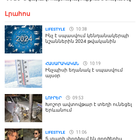
Լրահոս
10:38
LIFESTYLE
Ինչ է սպասվում կենդանակերպի
նշաններին 2024 թվականին
10:19
ՀԱՍԱՐԱԿԱԿԱՆ
Ինչպիսի եղանակ է սպասվում
այսօր
09:53
ԼՈՒՐԵՐ
Խոշոր ավտովթար է տեղի ունեցել
Երևանում
11:06
LIFESTYLE
5 տարի փորձում են գործերիս