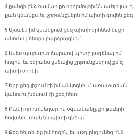
4 քանզի ինձ համար քո ողորմութիւնն աւելի լաւ է,
քան կեանքս, եւ շրթունքներն իմ պիտի գովեն քեզ:
5 Այսպէս իմ կեանքում քեզ պիտի օրհնեմ եւ քո
անունով ձեռքս բարձրացնեմ:
6 Ասես պարարտ ճարպով պիտի յագենայ իմ
հոգին, եւ բերանս ցնծալից շրթունքներով քե՛զ
պիտի օրհնի:
7 Երբ քեզ յիշում էի իմ անկողնում, առաւօտեան
կանուխ խօսում էի քեզ հետ:
8 Քանի որ դո՛ւ եղար իմ օգնականը, քո թեւերի
հովանու տակ ես պիտի ցնծամ:
9 Քեզ հետեւեց իմ հոգին, եւ աջդ ընդունեց ինձ: