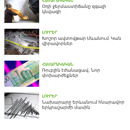
ՀԱՍԱՐԱԿԱԿԱՆ
Օդի ջերմաստիճանը զգալի
կնվազի
ԼՈՒՐԵՐ
Խոշոր ավտովթար Սևանում. Կան
վիրավորներ
ՀԱՍԱՐԱԿԱԿԱՆ
Ռուբլին էժանացավ․ Նոր
փոխարժեքներ
ԼՈՒՐԵՐ
Նախարարը Երևանում հնարավոր
երկրաշարժի մասին