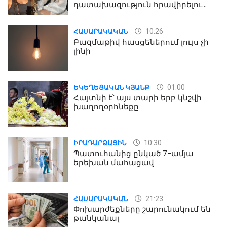
դատախազություն հրավիրելու
մասին
10:26
ՀԱՍԱՐԱԿԱԿԱՆ
Բազմաթիվ հասցեներում լույս չի
լինի
01:00
ԵԿԵՂԵՑԱԿԱՆ ԿՅԱՆՔ
Հայտնի է՝ այս տարի երբ կնշվի
խաղողօրհնեքը
10:30
ԻՐԱԴԱՐՁԱՅԻՆ
Պատուհանից ընկած 7-ամյա
երեխան մահացավ
21:23
ՀԱՍԱՐԱԿԱԿԱՆ
Փոխարժեքները շարունակում են
թանկանալ