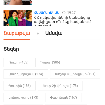
19:27
ՀԱՍԱՐԱԿԱԿԱՆ
ՀՀ ղեկավարների կանանցից
ավելի շատ ո՞ւմ եք հավանում.
Հարցում
Շաբաթվա
Ամսվա
19:24
ԻՐԱԴԱՐՁԱՅԻՆ
Երեւան-Մոսկվա օդшնավի մեջ
կատարվածը ցնցել է բոլորին․
Տեգեր
Տեսանյութ
Ռուբլի (455)
Դոլար (306)
19:15
ԼՈՒՐԵՐ
Լավ լուր. Նոր նպաստի տեսակ
կսահմանվի․ Հայտնի է՝ ովքեր են
Աստղագուշակ (274)
Խոշոր Ավտովթար (191)
օգտվելու դրանից
Պուտին (186)
Ջուր Չի Լինելու (178)
18:50
LIFESTYLE
Ինչու է Վիվիեն Բաստաջյանը
Երկրաշարժ (173)
Փաշինյան (167)
նկարահանումների ընթացքում
նստած. Բացառիկ մանրամասներ