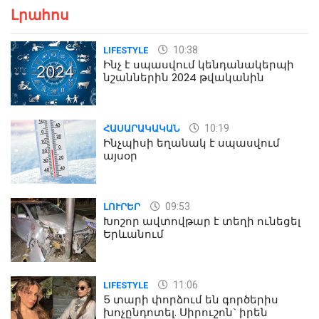
Լրահոս
10:38
LIFESTYLE
Ինչ է սպասվում կենդանակերպի
նշաններին 2024 թվականին
10:19
ՀԱՍԱՐԱԿԱԿԱՆ
Ինչպիսի եղանակ է սպասվում
այսօր
09:53
ԼՈՒՐԵՐ
Խոշոր ավտովթար է տեղի ունեցել
Երևանում
11:06
LIFESTYLE
5 տարի փորձում են գործերիս
խոչընդոտել. Սիրուշոն` իրեն