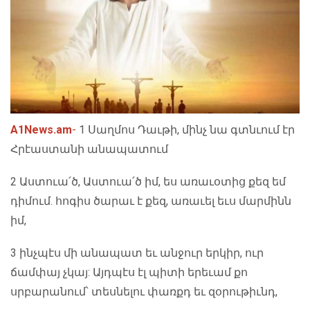
A1News.am
-
1 Սաղմոս Դաւթի, մինչ նա գտնւում էր
Հրէաստանի անապատում
2 Աստուա՛ծ, Աստուա՛ծ իմ, ես առաւօտից քեզ եմ
դիմում. հոգիս ծարաւ է քեզ, առաւել եւս մարմինն
իմ,
3 ինչպէս մի անապատ եւ անջուր երկիր, ուր
ճամփայ չկայ: Այդպէս էլ պիտի երեւամ քո
սրբարանում՝ տեսնելու փառքդ եւ զօրութիւնդ,