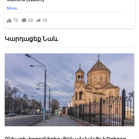
Կարդացեք Նաև
Կարդացեք այս աղոթքը ամեն առավոտ մեկ
անգամ և տեսեք, թե ինչպես կփոխվի Ձեր կյանքը.
Այս աղոթքը կանչում է Ձեր պահապան
հրեշտակին