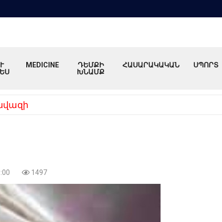
Ւ
MEDICINE
ԴԵՄՔԻ
ՀԱՍԱՐԱԿԱԿԱՆ
ՍՊՈՐՏ
ԵՍ
ԽՆԱՄՔ
նվազի
:00
1497