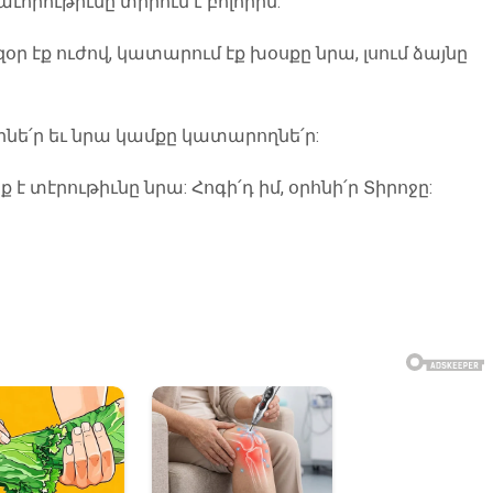
որութիւնը տիրում է բոլորին:
զօր էք ուժով, կատարում էք խօսքը նրա, լսում ձայնը
որնե՛ր եւ նրա կամքը կատարողնե՛ր:
ք է տէրութիւնը նրա: Հոգի՛դ իմ, օրհնի՛ր Տիրոջը: