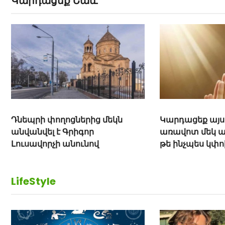
Կարդացեք Նաև
 մեկն
Կարդացեք այս աղոթքը ամեն
Ովք
առավոտ մեկ անգամ և տեսեք,
Տեա
թե ինչպես կփոխվի Ձեր
կյանքը. Այս աղոթքը կանչում է
Ձեր պահապան հրեշտակին
LifeStyle