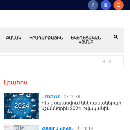
ԲԱՆԱԿ
ԻՐԱԴԱՐՁԱՅԻՆ
ԵԿԵՂԵՑԱԿԱՆ
ԿՅԱՆՔ
Խո
Լրահոս
10:38
LIFESTYLE
Ինչ է սպասվում կենդանակերպի
նշաններին 2024 թվականին
10:19
ՀԱՍԱՐԱԿԱԿԱՆ