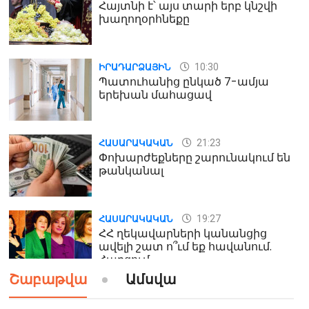
Հայտնի է՝ այս տարի երբ կնշվի
խաղողօրհնեքը
10:30
ԻՐԱԴԱՐՁԱՅԻՆ
Պատուհանից ընկած 7-ամյա
երեխան մահացավ
21:23
ՀԱՍԱՐԱԿԱԿԱՆ
Փոխարժեքները շարունակում են
թանկանալ
19:27
ՀԱՍԱՐԱԿԱԿԱՆ
ՀՀ ղեկավարների կանանցից
ավելի շատ ո՞ւմ եք հավանում.
Հարցում
Շաբաթվա
Ամսվա
19:24
ԻՐԱԴԱՐՁԱՅԻՆ