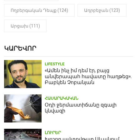
Ողբերգական Դեպք (124)
Ադրբեջան (123)
Արցախ (111)
ԿԱՐԵՎՈՐ
LIFESTYLE
«Ամեն ինչ իմ դեմ էր, բայց
անվերապահ հավատը հաղթեց».
Բաբկեն Չոբանյան
ՀԱՍԱՐԱԿԱԿԱՆ
Օդի ջերմաստիճանը զգալի
կնվազի
ԼՈՒՐԵՐ
Խոշոր ավտովթար Սևանում.