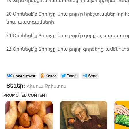
19 Տէրն երկնքում հաստատեց իր աթոռը, նրա թագաւ
20 Օրհնեցէ՛ք Տիրոջը, նրա բոլո՛ր հրեշտակներ, որ հ
նրա պատգամների:
21 Օրհնեցէ՛ք Տիրոջը, նրա բոլո՛ր զօրքեր, սպասաւ
22 Օրհնեցէ՛ք Տիրոջը, նրա բոլոր գործերը, ամենուրե
Поделиться
Класс
Tweet
Send
Տեգեր :
Հիսուս Քրիստոս