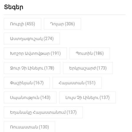
Երեւան-Մոսկվա օդшնավի մեջ
կատարվածը ցնցել է բոլորին․
Տեգեր
Տեսանյութ
Ռուբլի (455)
Դոլար (306)
19:15
ԼՈՒՐԵՐ
Լավ լուր. Նոր նպաստի տեսակ
կսահմանվի․ Հայտնի է՝ ովքեր են
Աստղագուշակ (274)
օգտվելու դրանից
Խոշոր Ավտովթար (191)
Պուտին (186)
18:50
LIFESTYLE
Ինչու է Վիվիեն Բաստաջյանը
Ջուր Չի Լինելու (178)
Երկրաշարժ (173)
նկարահանումների ընթացքում
նստած. Բացառիկ
մանրամասներ (Տեսանյութ)
Փաշինյան (167)
Հայաստան (151)
Սպանություն (143)
Լույս Չի Լինելու (137)
Եղանակը Հայաստանում (137)
Ռուսաստան (130)