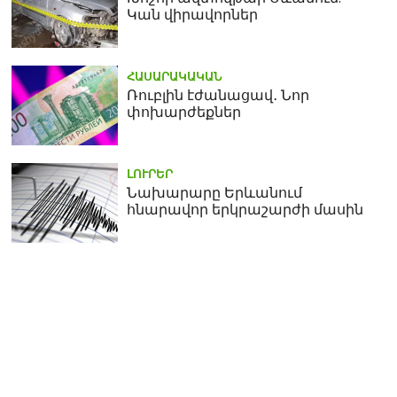
Կան վիրավորներ
ՀԱՍԱՐԱԿԱԿԱՆ
Ռուբլին էժանացավ․ Նոր
փոխարժեքներ
ԼՈՒՐԵՐ
Նախարարը Երևանում
հնարավոր երկրաշարժի մասին