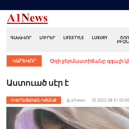
ԳԼԽԱՎՈՐ
ԼՈՒՐԵՐ
LIFESTYLE
LUXURY
ՇՈՈ
ԲԻԶՆ
ԿԱՐԵՎՈՐ
Օդի ջերմաստիճանը զգալի կ
Աստուած սէր է
ԵԿԵՂԵՑԱԿԱՆ ԿՅԱՆՔ
a1news
2022-08-01 00:06