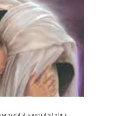
րը թող օրհնեն սուրբ անունը նրա: