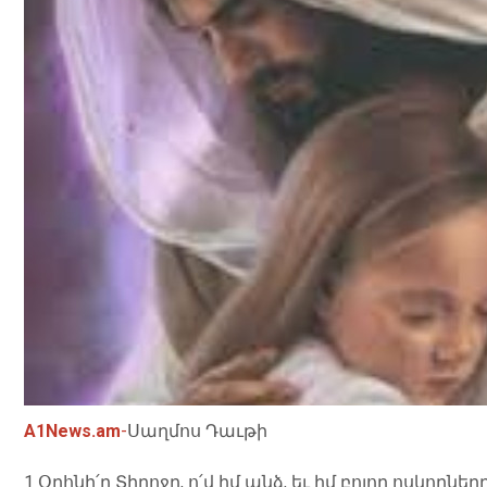
A1News.am
-
Սաղմոս Դաւթի
1 Օրհնի՛ր Տիրոջը, ո՛վ իմ անձ, եւ իմ բոլոր ոսկորնե