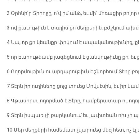
2 Օրհնի՛ր Տիրոջը, ո՛վ իմ անձ, եւ մի՛ մոռացիր բոլ
3 ով քաւութիւն է տալիս քո մեղքերին, բժշկում ախտ
4 Նա, որ քո կեանքը փրկում է ապականութիւնից, ք
5 որ բարութեամբ յագեցնում է ցանկութիւնը քո, եւ
6 Ողորմութիւն ու արդարութիւն է շնորհում Տէրը բո
7 Տէրն իր ուղիները ցոյց տուեց Մովսէսին, եւ իր կամ
8 Գթասիրտ, ողորմած է Տէրը, համբերատար ու ող
9 Տէրն իսպառ չի բարկանում եւ յաւիտեան ոխ չի պ
10 Մեր մեղքերի համեմատ չվարուեց մեզ հետ, ոչ 