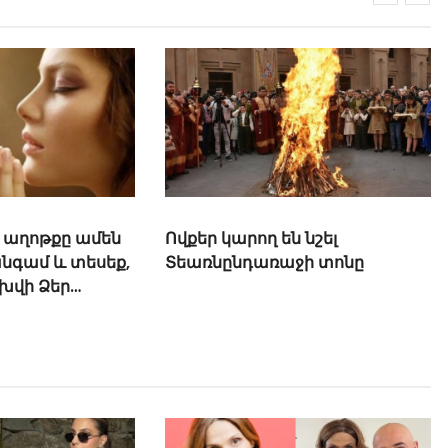
Հիսուսը Օրհնում է
Մանուկներին
եր կարող են նշել
ռնընդառաջի տոնը