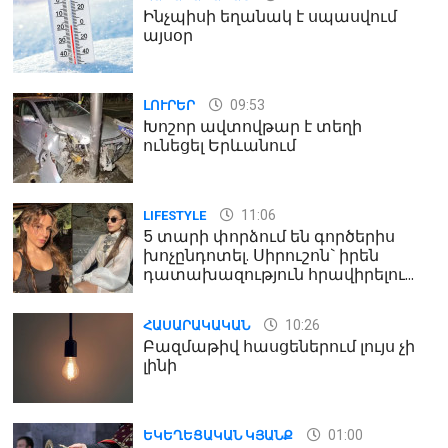
Ինչպիսի եղանակ է սպասվում
այսօր
09:53
ԼՈՒՐԵՐ
Խոշոր ավտովթար է տեղի
ունեցել Երևանում
11:06
LIFESTYLE
5 տարի փորձում են գործերիս
խոչընդոտել. Սիրուշոն` իրեն
դատախազություն հրավիրելու
մասին
10:26
ՀԱՍԱՐԱԿԱԿԱՆ
Բազմաթիվ հասցեներում լույս չի
լինի
01:00
ԵԿԵՂԵՑԱԿԱՆ ԿՅԱՆՔ