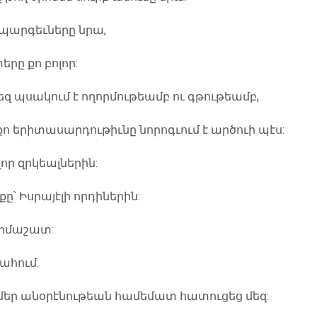
որ պարգեւները նրա,
երը քո բոլոր:
եզ պսակում է ողորմութեամբ ու գթութեամբ,
 քո երիտասարդութիւնը նորոգւում է արծուի պէս:
լոր զրկեալներին:
քը՝ Իսրայէլի որդիներին:
որմաշատ:
ահում:
էլ մեր անօրէնութեան համեմատ հատուցեց մեզ: