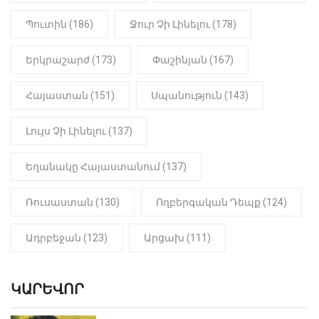
Պուտին (186)
Ջուր Չի Լինելու (178)
18:50
LIFESTYLE
Ինչու է Վիվիեն Բաստաջյանը
Երկրաշարժ (173)
Փաշինյան (167)
նկարահանումների ընթացքում
նստած. Բացառիկ մանրամասներ
(Տեսանյութ)
Հայաստան (151)
Սպանություն (143)
Լույս Չի Լինելու (137)
Եղանակը Հայաստանում (137)
Ռուսաստան (130)
Ողբերգական Դեպք (124)
Ադրբեջան (123)
Արցախ (111)
ԿԱՐԵՎՈՐ