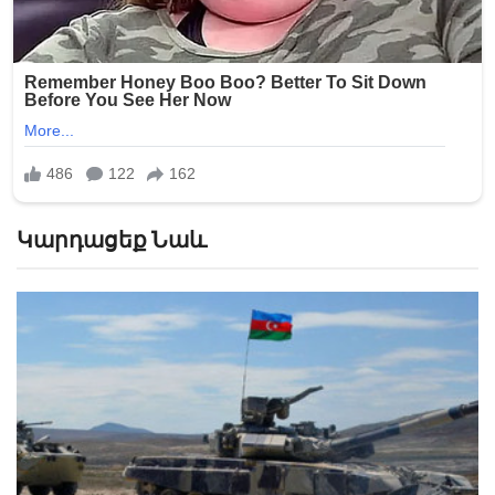
Կարդացեք Նաև
«Մինչ օրս ոտք չեմ դրել իմ տուն. մինչև ամեն բան
չպարզվի, ոտքը գյուղից դուրս չի դնի»