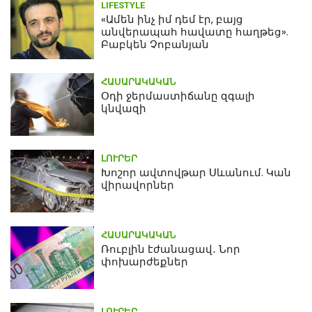
LIFESTYLE
«Ամեն ինչ իմ դեմ էր, բայց
անվերապահ հավատը հաղթեց».
Բաբկեն Չոբանյան
ՀԱՍԱՐԱԿԱԿԱՆ
Օդի ջերմաստիճանը զգալի
կնվազի
ԼՈՒՐԵՐ
Խոշոր ավտովթար Սևանում. Կան
վիրավորներ
ՀԱՍԱՐԱԿԱԿԱՆ
Ռուբլին էժանացավ․ Նոր
փոխարժեքներ
ԼՈՒՐԵՐ