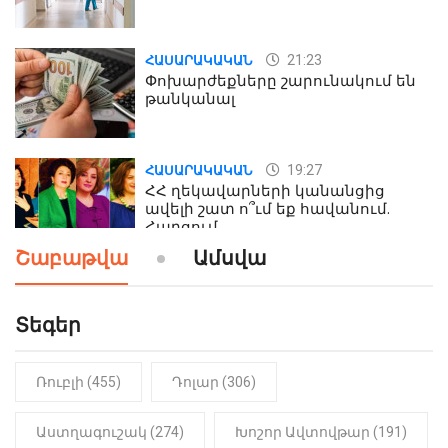
21:23
ՀԱՍԱՐԱԿԱԿԱՆ
Փոխարժեքները շարունակում են
թանկանալ
19:27
ՀԱՍԱՐԱԿԱԿԱՆ
ՀՀ ղեկավարների կանանցից
ավելի շատ ո՞ւմ եք հավանում.
Հարցում
Շաբաթվա
Ամսվա
19:24
ԻՐԱԴԱՐՁԱՅԻՆ
Երեւան-Մոսկվա օդшնավի մեջ
կատարվածը ցնցել է բոլորին․
Տեգեր
Տեսանյութ
Ռուբլի (455)
Դոլար (306)
19:15
ԼՈՒՐԵՐ
Լավ լուր. Նոր նպաստի տեսակ
կսահմանվի․ Հայտնի է՝ ովքեր են
Աստղագուշակ (274)
Խոշոր Ավտովթար (191)
օգտվելու դրանից