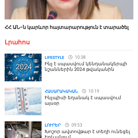
ՀՀ ԱՆ-ն կարևոր հայտարարություն է տարածել
Լրահոս
10:38
LIFESTYLE
Ինչ է սպասվում կենդանակերպի
նշաններին 2024 թվականին
10:19
ՀԱՍԱՐԱԿԱԿԱՆ
Ինչպիսի եղանակ է սպասվում
այսօր
09:53
ԼՈՒՐԵՐ
Խոշոր ավտովթար է տեղի ունեցել
Երևանում