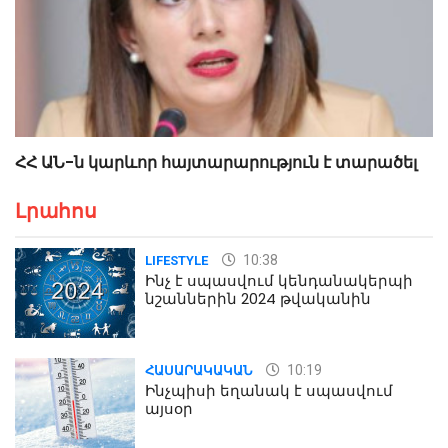
ՀՀ ԱՆ-ն կարևոր հայտարարություն է տարածել
Լրահոս
10:38
LIFESTYLE
Ինչ է սպասվում կենդանակերպի
նշաններին 2024 թվականին
10:19
ՀԱՍԱՐԱԿԱԿԱՆ
Ինչպիսի եղանակ է սպասվում
այսօր