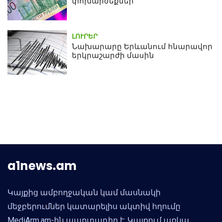
փոխարժեքներ
ԼՈՒՐԵՐ
Նախարարը Երևանում հնարավոր
երկրաշարժի մասին
a1news.am
Կայքից ամբողջական կամ մասնակի
մեջբերումներ կատարելիս ակտիվ հղումը
MediArm.am-ին պարտադիր է: Կայքում առկա