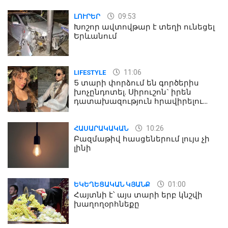
09:53
ԼՈՒՐԵՐ
Խոշոր ավտովթար է տեղի ունեցել
Երևանում
11:06
LIFESTYLE
5 տարի փորձում են գործերիս
խոչընդոտել. Սիրուշոն` իրեն
դատախազություն հրավիրելու
մասին
10:26
ՀԱՍԱՐԱԿԱԿԱՆ
Բազմաթիվ հասցեներում լույս չի
լինի
01:00
ԵԿԵՂԵՑԱԿԱՆ ԿՅԱՆՔ
Հայտնի է՝ այս տարի երբ կնշվի
խաղողօրհնեքը