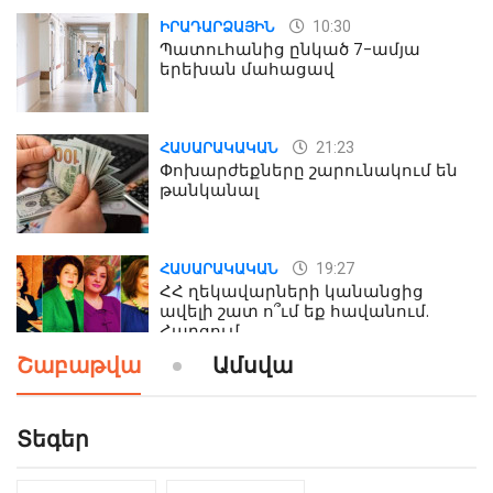
10:30
ԻՐԱԴԱՐՁԱՅԻՆ
Պատուհանից ընկած 7-ամյա
երեխան մահացավ
21:23
ՀԱՍԱՐԱԿԱԿԱՆ
Փոխարժեքները շարունակում են
թանկանալ
19:27
ՀԱՍԱՐԱԿԱԿԱՆ
ՀՀ ղեկավարների կանանցից
ավելի շատ ո՞ւմ եք հավանում.
Հարցում
Շաբաթվա
Ամսվա
19:24
ԻՐԱԴԱՐՁԱՅԻՆ
Երեւան-Մոսկվա օդшնավի մեջ
կատարվածը ցնցել է բոլորին․
Տեգեր
Տեսանյութ