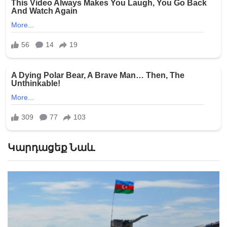
Կարդացեք Նաև
«Մինչ օրս ոտք չեմ դրել իմ տուն. մինչև ամեն բան
չպարզվի, ոտքը գյուղից դուրս չի դնի»