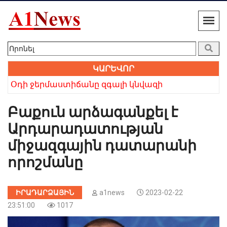
ԿԱՐԵՎՈՐ
 բայց անվերապահ հավատը հաղթեց». Բաբկեն Չոբանյան
Օդի ջերմաստիճանը զգալի կնվազի
Խո
Բաքուն արձագանքել է
Արդարադատության
միջազգային դատարանի
որոշմանը
ԻՐԱԴԱՐՁԱՅԻՆ
a1news
2023-02-22
23:51:00
1017