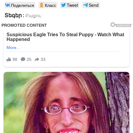
Поделиться
Класс
Tweet
Send
Տեգեր :
Բաքու