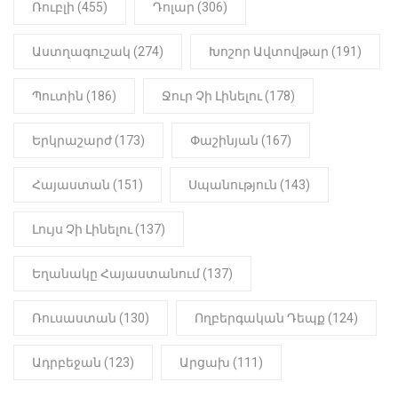
Ռուբլի (455)
Դոլար (306)
19:15
ԼՈՒՐԵՐ
Լավ լուր. Նոր նպաստի տեսակ
կսահմանվի․ Հայտնի է՝ ովքեր են
Աստղագուշակ (274)
Խոշոր Ավտովթար (191)
օգտվելու դրանից
Պուտին (186)
Ջուր Չի Լինելու (178)
18:50
LIFESTYLE
Ինչու է Վիվիեն Բաստաջյանը
Երկրաշարժ (173)
Փաշինյան (167)
նկարահանումների ընթացքում
նստած. Բացառիկ մանրամասներ
(Տեսանյութ)
Հայաստան (151)
Սպանություն (143)
Լույս Չի Լինելու (137)
Եղանակը Հայաստանում (137)
Ռուսաստան (130)
Ողբերգական Դեպք (124)
Ադրբեջան (123)
Արցախ (111)