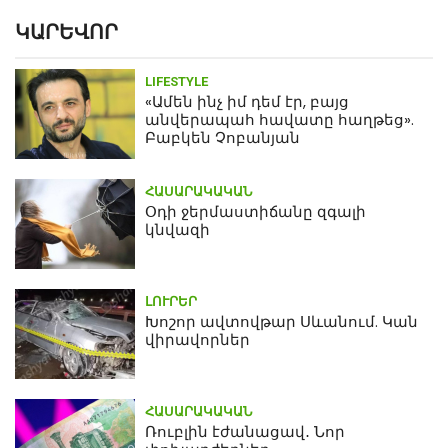
ԿԱՐԵՎՈՐ
LIFESTYLE
«Ամեն ինչ իմ դեմ էր, բայց
անվերապահ հավատը հաղթեց».
Բաբկեն Չոբանյան
ՀԱՍԱՐԱԿԱԿԱՆ
Օդի ջերմաստիճանը զգալի
կնվազի
ԼՈՒՐԵՐ
Խոշոր ավտովթար Սևանում. Կան
վիրավորներ
ՀԱՍԱՐԱԿԱԿԱՆ
Ռուբլին էժանացավ․ Նոր