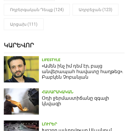
Ողբերգական Դեպք (124)
Ադրբեջան (123)
Արցախ (111)
ԿԱՐԵՎՈՐ
LIFESTYLE
«Ամեն ինչ իմ դեմ էր, բայց
անվերապահ հավատը հաղթեց».
Բաբկեն Չոբանյան
ՀԱՍԱՐԱԿԱԿԱՆ
Օդի ջերմաստիճանը զգալի
կնվազի
ԼՈՒՐԵՐ
Խոշոր ավտովթար Սևանում.