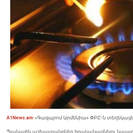
A1News.am
-
«Գազպրոմ Արմենիա» ՓԲԸ-ն տեղեկացնո
Պլանային աշխատանքներ իրականացնելու նպա