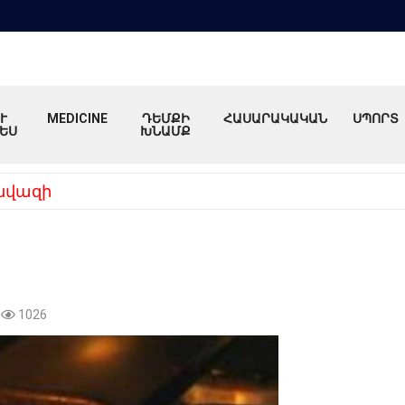
Ւ
MEDICINE
ԴԵՄՔԻ
ՀԱՍԱՐԱԿԱԿԱՆ
ՍՊՈՐՏ
ԵՍ
ԽՆԱՄՔ
նվազի
1026