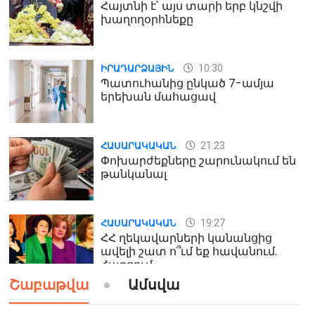
Հայտնի է՝ այս տարի երբ կնշվի
խաղողօրհնեքը
10:30
ԻՐԱԴԱՐՁԱՅԻՆ
Պատուհանից ընկած 7-ամյա
երեխան մահացավ
21:23
ՀԱՍԱՐԱԿԱԿԱՆ
Փոխարժեքները շարունակում են
թանկանալ
19:27
ՀԱՍԱՐԱԿԱԿԱՆ
ՀՀ ղեկավարների կանանցից
ավելի շատ ո՞ւմ եք հավանում.
Հարցում
Շաբաթվա
Ամսվա
19:24
ԻՐԱԴԱՐՁԱՅԻՆ