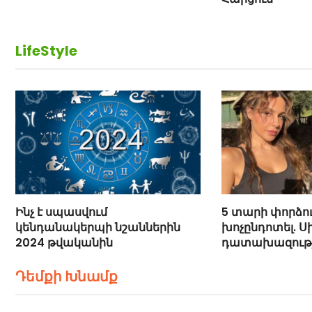
LifeStyle
Ինչ է սպասվում
5 տարի փորձու
կենդանակերպի նշաններին
խոչընդոտել. Սի
2024 թվականին
դատախազությո
մասին
Դեմքի Խնամք