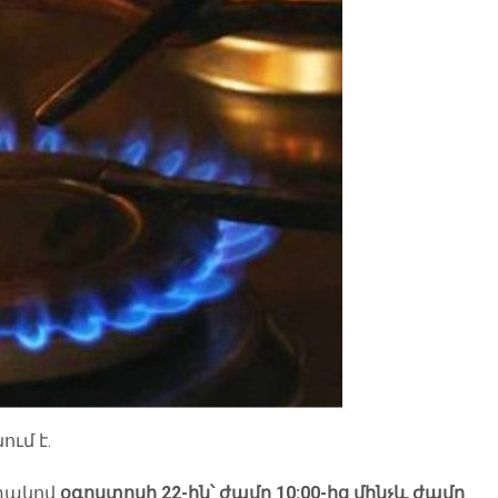
ւմ է.
տակով
օգոստոսի 22-ին՝ ժամը 10:00-ից մինչև ժամը