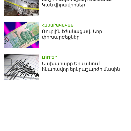
Կան վիրավորներ
ՀԱՍԱՐԱԿԱԿԱՆ
Ռուբլին էժանացավ․ Նոր
փոխարժեքներ
ԼՈՒՐԵՐ
Նախարարը Երևանում
հնարավոր երկրաշարժի մասին
+33. եղանակը՝ առաջիկա
7 ժամ գազ չի լին
օրերին