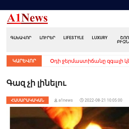
ԳԼԽԱՎՈՐ
ԼՈՒՐԵՐ
LIFESTYLE
LUXURY
ՇՈՈ
ԲԻԶՆ
ԿԱՐԵՎՈՐ
Օդի ջերմաստիճանը զգալի կ
Գազ չի լինելու
ՀԱՍԱՐԱԿԱԿԱՆ
a1news
2022-08-21 10:05:00