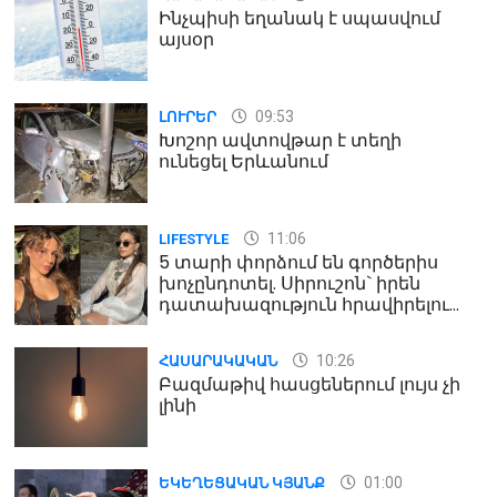
Ինչպիսի եղանակ է սպասվում
այսօր
09:53
ԼՈՒՐԵՐ
Խոշոր ավտովթար է տեղի
ունեցել Երևանում
11:06
LIFESTYLE
5 տարի փորձում են գործերիս
խոչընդոտել. Սիրուշոն` իրեն
դատախազություն հրավիրելու
մասին
10:26
ՀԱՍԱՐԱԿԱԿԱՆ
Բազմաթիվ հասցեներում լույս չի
լինի
01:00
ԵԿԵՂԵՑԱԿԱՆ ԿՅԱՆՔ