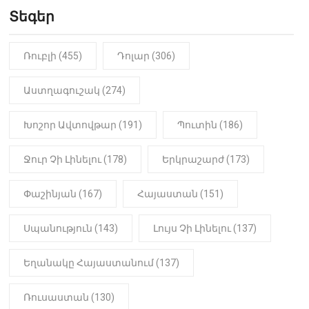
Երեւան-Մոսկվա օդшնավի մեջ
կատարվածը ցնցել է բոլորին․
Տեգեր
Տեսանյութ
Ռուբլի (455)
Դոլար (306)
19:15
ԼՈՒՐԵՐ
Լավ լուր. Նոր նպաստի տեսակ
կսահմանվի․ Հայտնի է՝ ովքեր են
Աստղագուշակ (274)
օգտվելու դրանից
Խոշոր Ավտովթար (191)
Պուտին (186)
18:50
LIFESTYLE
Ինչու է Վիվիեն Բաստաջյանը
Ջուր Չի Լինելու (178)
Երկրաշարժ (173)
նկարահանումների ընթացքում
նստած. Բացառիկ
մանրամասներ (Տեսանյութ)
Փաշինյան (167)
Հայաստան (151)
Սպանություն (143)
Լույս Չի Լինելու (137)
Եղանակը Հայաստանում (137)
Ռուսաստան (130)