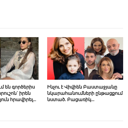
մ են գործերիս
Ինչու է Վիվիեն Բաստաջյանը
րուշոն` իրեն
նկարահանումների ընթացքում
ւն հրավիրելու
նստած. Բացառիկ
մանրամասներ (Տեսանյութ)