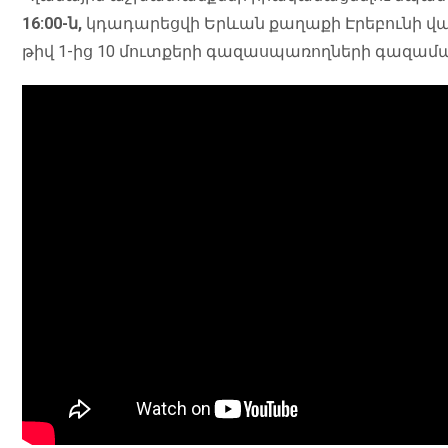
16:00-ն,
կդադարեցվի Երևան քաղաքի Էրեբունի վար
թիվ 1-ից 10 մուտքերի գազասպառողների գազա