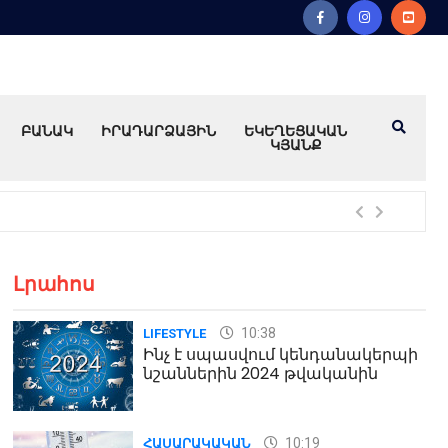
ԲԱՆԱԿ
ԻՐԱԴԱՐՁԱՅԻՆ
ԵԿԵՂԵՑԱԿԱՆ
ԿՅԱՆՔ
Խո
Լրահոս
10:38
LIFESTYLE
Ինչ է սպասվում կենդանակերպի
նշաններին 2024 թվականին
10:19
ՀԱՍԱՐԱԿԱԿԱՆ