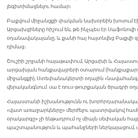
լեգիտիմացնելու համար։
Բաքվում միջանցքի փակման նախօրեին խոսում էին,
Արցախցիները հիշում են, թե ինչպես էր Սաֆոնո
օդանավակայանը, և քանի հայ հայտնվեց Բաքվի զն
դիմաց։
Շուշիի շրջանի հայաթափում, Արցախի և Հայաստ
արցախյան հանքավայրերի օտարում (հանքաքարի
միջանցքի), Ստեփանակերտի օդային «նավահանգս
վերականգնում. սա է ռուս-թուրքական ծրագրի օղ
Հայաստանի իշխանությունն ու խորհրդարանական
«վատ առաջարկները» մերժելու պատրվակով համա
օրակարգը» չի ենթադրում ոչ միայն սեփական հայ
պաշտպանություն և պահանջների ներկայացում, այլ