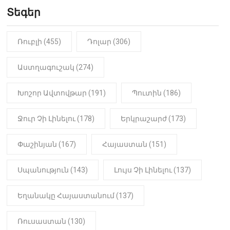
Երեւան-Մոսկվա օդшնավի մեջ
կատարվածը ցնցել է բոլորին․
Տեգեր
Տեսանյութ
Ռուբլի (455)
Դոլար (306)
19:15
ԼՈՒՐԵՐ
Լավ լուր. Նոր նպաստի տեսակ
կսահմանվի․ Հայտնի է՝ ովքեր են
Աստղագուշակ (274)
օգտվելու դրանից
Խոշոր Ավտովթար (191)
Պուտին (186)
18:50
LIFESTYLE
Ինչու է Վիվիեն Բաստաջյանը
Ջուր Չի Լինելու (178)
Երկրաշարժ (173)
նկարահանումների ընթացքում
նստած. Բացառիկ
մանրամասներ (Տեսանյութ)
Փաշինյան (167)
Հայաստան (151)
Սպանություն (143)
Լույս Չի Լինելու (137)
Եղանակը Հայաստանում (137)
Ռուսաստան (130)