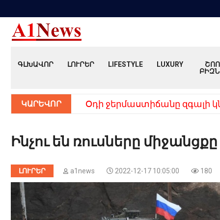
ԳԼԽԱՎՈՐ
ԼՈՒՐԵՐ
LIFESTYLE
LUXURY
ՇՈՈ
ԲԻԶՆ
ԿԱՐԵՎՈՐ
Օդի ջերմաստիճանը զգալի կ
Ինչու են ռուսները միջանցքը
ԼՈՒՐԵՐ
a1news
2022-12-17 10:05:00
180