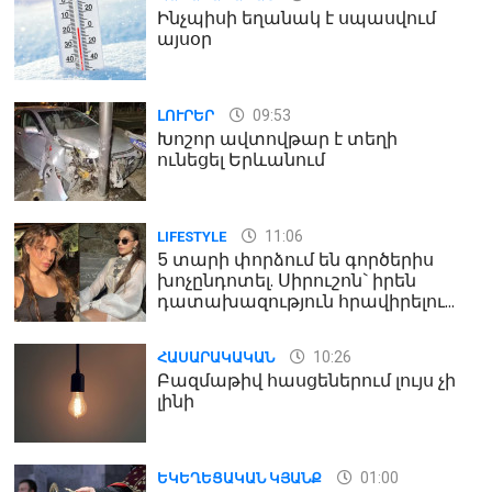
Ինչպիսի եղանակ է սպասվում
այսօր
09:53
ԼՈՒՐԵՐ
Խոշոր ավտովթար է տեղի
ունեցել Երևանում
11:06
LIFESTYLE
5 տարի փորձում են գործերիս
խոչընդոտել. Սիրուշոն` իրեն
դատախազություն հրավիրելու
մասին
10:26
ՀԱՍԱՐԱԿԱԿԱՆ
Բազմաթիվ հասցեներում լույս չի
լինի
01:00
ԵԿԵՂԵՑԱԿԱՆ ԿՅԱՆՔ