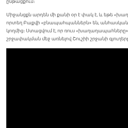
ընթացքում։
Միջանցքն արդեն մի քանի օր է փակ է, և եթե «խ
որտեղ Բաքվի «բնապահպաններն» են, անհասկանալի
կողմից։ Ստացվում է, որ ռուս «խաղաղապահները»
շրջափակման մեջ առնելով Շուշիի շրջանի գյուղերը