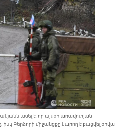
յանն ասել է, որ այսօր առավոտյան
սկ Բերձորի միջանցքը կարող է բացվել օրվա