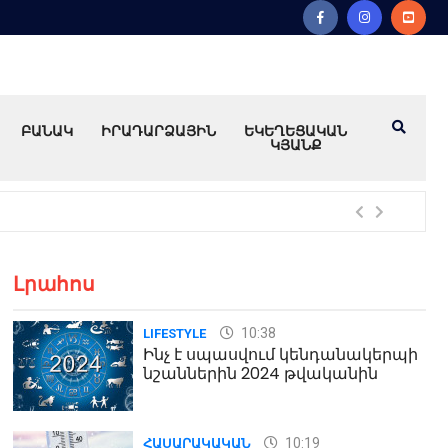
ԲԱՆԱԿ
ԻՐԱԴԱՐՁԱՅԻՆ
ԵԿԵՂԵՑԱԿԱՆ
ԿՅԱՆՔ
Խո
Լրահոս
10:38
LIFESTYLE
Ինչ է սպասվում կենդանակերպի
նշաններին 2024 թվականին
10:19
ՀԱՍԱՐԱԿԱԿԱՆ