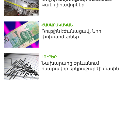
Կան վիրավորներ
ՀԱՍԱՐԱԿԱԿԱՆ
Ռուբլին էժանացավ․ Նոր
փոխարժեքներ
ԼՈՒՐԵՐ
Նախարարը Երևանում
հնարավոր երկրաշարժի մասին