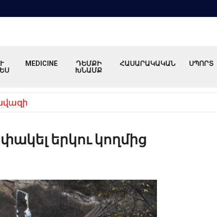
Ւ
MEDICINE
ԴԵՄՔԻ
ՀԱՍԱՐԱԿԱԿԱՆ
ՍՊՈՐՏ
ԵՍ
ԽՆԱՄՔ
նվազի
 փակել երկու կողմից