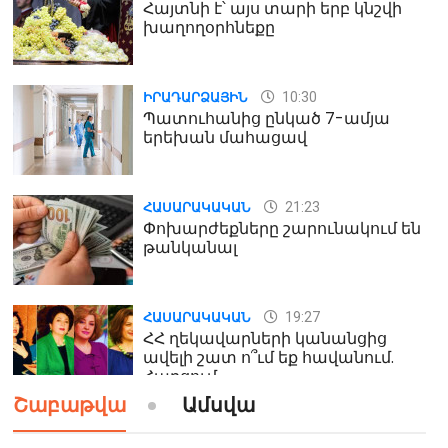
Հայտնի է՝ այս տարի երբ կնշվի
խաղողօրհնեքը
10:30
ԻՐԱԴԱՐՁԱՅԻՆ
Պատուհանից ընկած 7-ամյա
երեխան մահացավ
21:23
ՀԱՍԱՐԱԿԱԿԱՆ
Փոխարժեքները շարունակում են
թանկանալ
19:27
ՀԱՍԱՐԱԿԱԿԱՆ
ՀՀ ղեկավարների կանանցից
ավելի շատ ո՞ւմ եք հավանում.
Հարցում
Շաբաթվա
Ամսվա
19:24
ԻՐԱԴԱՐՁԱՅԻՆ