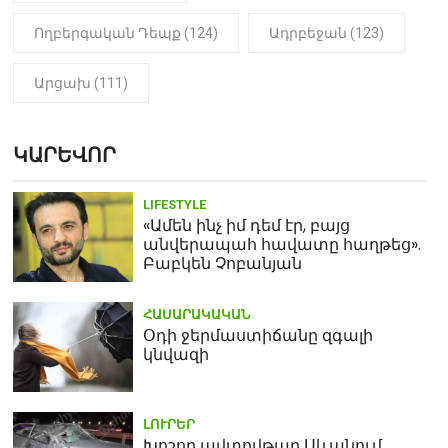
Ողբերգական Դեպք (124)
Ադրբեջան (123)
Արցախ (111)
ԿԱՐԵՎՈՐ
LIFESTYLE
«Ամեն ինչ իմ դեմ էր, բայց
անվերապահ հավատը հաղթեց».
Բաբկեն Չոբանյան
ՀԱՍԱՐԱԿԱԿԱՆ
Օդի ջերմաստիճանը զգալի
կնվազի
ԼՈՒՐԵՐ
Խոշոր ավտովթար Սևանում.