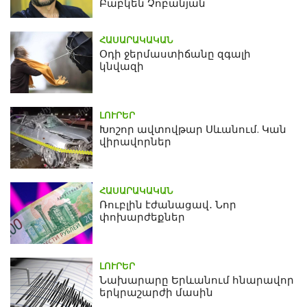
Բաբկեն Չոբանյան
ՀԱՍԱՐԱԿԱԿԱՆ
Օդի ջերմաստիճանը զգալի
կնվազի
ԼՈՒՐԵՐ
Խոշոր ավտովթար Սևանում. Կան
վիրավորներ
ՀԱՍԱՐԱԿԱԿԱՆ
Ռուբլին էժանացավ․ Նոր
փոխարժեքներ
ԼՈՒՐԵՐ
Նախարարը Երևանում հնարավոր
երկրաշարժի մասին