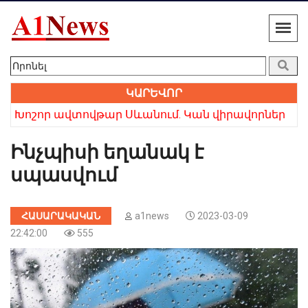
ԿԱՐԵՎՈՐ
ր
Ռուբլին էժանացավ․ Նոր փոխարժեքներ
Ինչպիսի եղանակ է
սպասվում
ՀԱՍԱՐԱԿԱԿԱՆ
a1news
2023-03-09
22:42:00
555