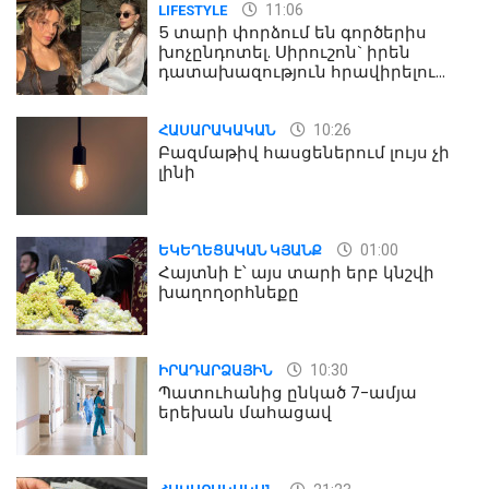
11:06
LIFESTYLE
5 տարի փորձում են գործերիս
խոչընդոտել. Սիրուշոն` իրեն
դատախազություն հրավիրելու
մասին
10:26
ՀԱՍԱՐԱԿԱԿԱՆ
Բազմաթիվ հասցեներում լույս չի
լինի
01:00
ԵԿԵՂԵՑԱԿԱՆ ԿՅԱՆՔ
Հայտնի է՝ այս տարի երբ կնշվի
խաղողօրհնեքը
10:30
ԻՐԱԴԱՐՁԱՅԻՆ
Պատուհանից ընկած 7-ամյա
երեխան մահացավ