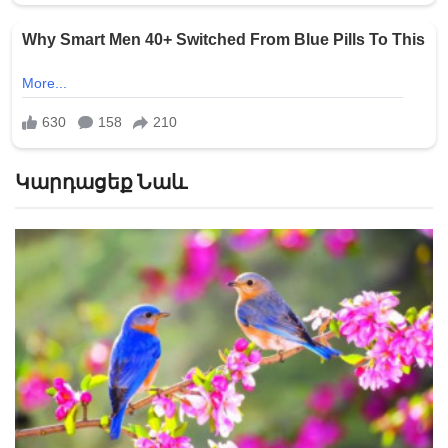
Կարդացեք Նաև
7 ժամ գազ չի լինելու