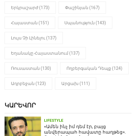
Ինչու է Վիվիեն Բաստաջյանը
Երկրաշարժ (173)
Փաշինյան (167)
նկարահանումների ընթացքում
նստած. Բացառիկ մանրամասներ
(Տեսանյութ)
Հայաստան (151)
Սպանություն (143)
Լույս Չի Լինելու (137)
Եղանակը Հայաստանում (137)
Ռուսաստան (130)
Ողբերգական Դեպք (124)
Ադրբեջան (123)
Արցախ (111)
ԿԱՐԵՎՈՐ
LIFESTYLE
«Ամեն ինչ իմ դեմ էր, բայց
անվերապահ հավատը հաղթեց».