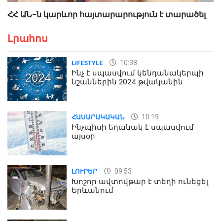
ՀՀ ԱՆ-ն կարևոր հայտարարություն է տարածել
Լրահոս
10:38
LIFESTYLE
Ինչ է սպասվում կենդանակերպի
նշաններին 2024 թվականին
10:19
ՀԱՍԱՐԱԿԱԿԱՆ
Ինչպիսի եղանակ է սպասվում
այսօր
09:53
ԼՈՒՐԵՐ
Խոշոր ավտովթար է տեղի ունեցել
Երևանում