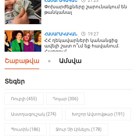
21:23
ՀԱՍԱՐԱԿԱԿԱՆ
Փոխարժեքները շարունակում են
թանկանալ
19:27
ՀԱՍԱՐԱԿԱԿԱՆ
ՀՀ ղեկավարների կանանցից
ավելի շատ ո՞ւմ եք հավանում.
Հարցում
Շաբաթվա
Ամսվա
19:24
ԻՐԱԴԱՐՁԱՅԻՆ
Երեւան-Մոսկվա օդшնավի մեջ
կատարվածը ցնցել է բոլորին․
Տեգեր
Տեսանյութ
Ռուբլի (455)
Դոլար (306)
19:15
ԼՈՒՐԵՐ
Լավ լուր. Նոր նպաստի տեսակ
կսահմանվի․ Հայտնի է՝ ովքեր են
Աստղագուշակ (274)
Խոշոր Ավտովթար (191)
օգտվելու դրանից
Պուտին (186)
Ջուր Չի Լինելու (178)
18:50
LIFESTYLE