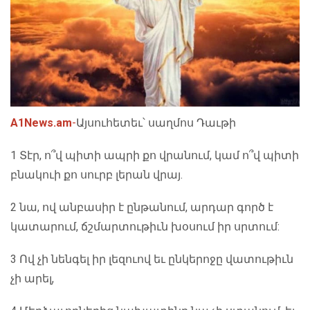
A1News.am
-
Այսուհետեւ՝ սաղմոս Դաւթի
1 Տէր, ո՞վ պիտի ապրի քո վրանում, կամ ո՞վ պիտի
բնակուի քո սուրբ լերան վրայ.
2 նա, ով անբասիր է ընթանում, արդար գործ է
կատարում, ճշմարտութիւն խօսում իր սրտում:
3 Ով չի նենգել իր լեզուով եւ ընկերոջը վատութիւն
չի արել,