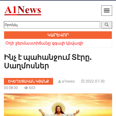
ԿԱՐԵՎՈՐ
 բայց անվերապահ հավատը հաղթեց». Բաբկեն Չոբանյան
Օդի ջերմաստիճանը զգալի կնվազի
Խո
Ինչ է պահանջում Տէրը.
Սաղմոսներ
ԵԿԵՂԵՑԱԿԱՆ ԿՅԱՆՔ
a1news
2022-07-30
00:08:00
603