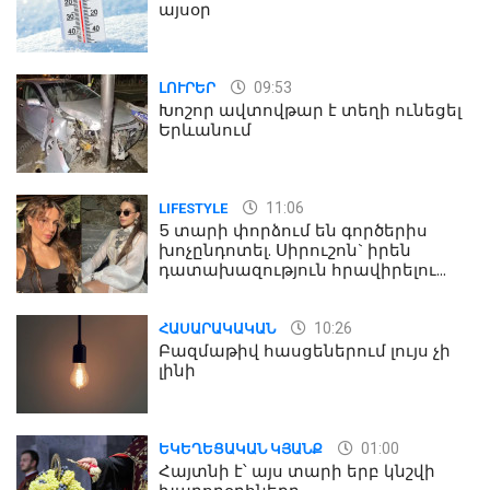
այսօր
09:53
ԼՈՒՐԵՐ
Խոշոր ավտովթար է տեղի ունեցել
Երևանում
11:06
LIFESTYLE
5 տարի փորձում են գործերիս
խոչընդոտել. Սիրուշոն` իրեն
դատախազություն հրավիրելու
մասին
10:26
ՀԱՍԱՐԱԿԱԿԱՆ
Բազմաթիվ հասցեներում լույս չի
լինի
01:00
ԵԿԵՂԵՑԱԿԱՆ ԿՅԱՆՔ
Հայտնի է՝ այս տարի երբ կնշվի