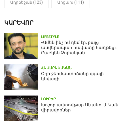
Ադրբեջան (123)
Արցախ (111)
ԿԱՐԵՎՈՐ
LIFESTYLE
«Ամեն ինչ իմ դեմ էր, բայց
անվերապահ հավատը հաղթեց».
Բաբկեն Չոբանյան
ՀԱՍԱՐԱԿԱԿԱՆ
Օդի ջերմաստիճանը զգալի
կնվազի
ԼՈՒՐԵՐ
Խոշոր ավտովթար Սևանում. Կան
վիրավորներ