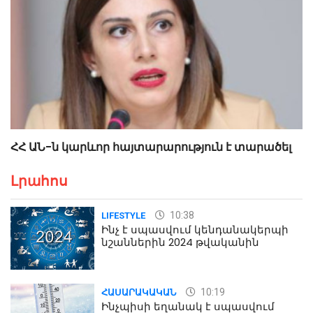
ՀՀ ԱՆ-ն կարևոր հայտարարություն է տարածել
Լրահոս
10:38
LIFESTYLE
Ինչ է սպասվում կենդանակերպի
նշաններին 2024 թվականին
10:19
ՀԱՍԱՐԱԿԱԿԱՆ
Ինչպիսի եղանակ է սպասվում