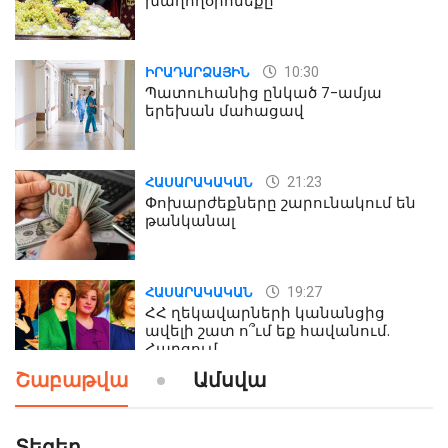
խաղողօրհնեքը
10:30
ԻՐԱԴԱՐՁԱՅԻՆ
Պատուհանից ընկած 7-ամյա
երեխան մահացավ
21:23
ՀԱՍԱՐԱԿԱԿԱՆ
Փոխարժեքները շարունակում են
թանկանալ
19:27
ՀԱՍԱՐԱԿԱԿԱՆ
ՀՀ ղեկավարների կանանցից
ավելի շատ ո՞ւմ եք հավանում.
Հարցում
Շաբաթվա
Ամսվա
19:24
ԻՐԱԴԱՐՁԱՅԻՆ
Երեւան-Մոսկվա օդшնավի մեջ
կատարվածը ցնցել է բոլորին․
Տեգեր