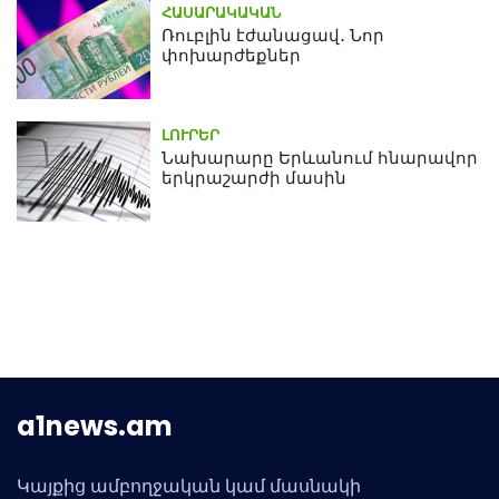
ՀԱՍԱՐԱԿԱԿԱՆ
Ռուբլին էժանացավ․ Նոր
փոխարժեքներ
ԼՈՒՐԵՐ
Նախարարը Երևանում հնարավոր
երկրաշարժի մասին
a1news.am
Կայքից ամբողջական կամ մասնակի