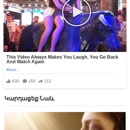
Կարդացեք Նաև