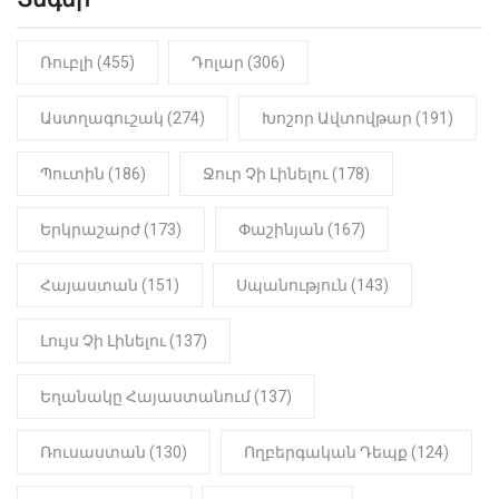
Տեսանյութ
Ռուբլի (455)
Դոլար (306)
19:15
ԼՈՒՐԵՐ
Լավ լուր. Նոր նպաստի տեսակ
կսահմանվի․ Հայտնի է՝ ովքեր են
Աստղագուշակ (274)
Խոշոր Ավտովթար (191)
օգտվելու դրանից
Պուտին (186)
Ջուր Չի Լինելու (178)
18:50
LIFESTYLE
Ինչու է Վիվիեն Բաստաջյանը
Երկրաշարժ (173)
Փաշինյան (167)
նկարահանումների ընթացքում
նստած. Բացառիկ մանրամասներ
(Տեսանյութ)
Հայաստան (151)
Սպանություն (143)
Լույս Չի Լինելու (137)
Եղանակը Հայաստանում (137)
Ռուսաստան (130)
Ողբերգական Դեպք (124)