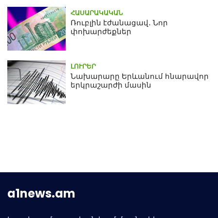
ՀԱՍԱՐԱԿԱԿԱՆ
Ռուբլին էժանացավ․ Նոր
փոխարժեքներ
ԼՈՒՐԵՐ
Նախարարը Երևանում հնարավոր
երկրաշարժի մասին
a1news.am