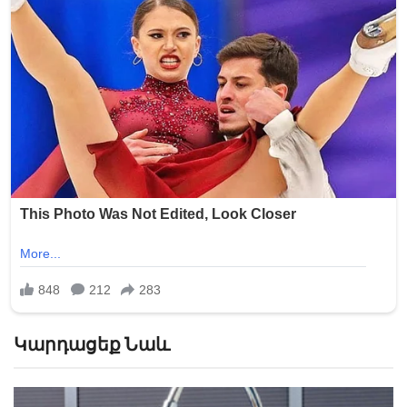
Կարդացեք Նաև