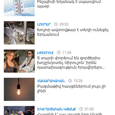
Ինչպիսի եղանակ է սպասվում
այսօր
09:53
ԼՈՒՐԵՐ
Խոշոր ավտովթար է տեղի ունեցել
Երևանում
11:06
LIFESTYLE
5 տարի փորձում են գործերիս
խոչընդոտել. Սիրուշոն` իրեն
դատախազություն հրավիրելու
մասին
10:26
ՀԱՍԱՐԱԿԱԿԱՆ
Բազմաթիվ հասցեներում լույս չի
լինի
01:00
ԵԿԵՂԵՑԱԿԱՆ ԿՅԱՆՔ
Հայտնի է՝ այս տարի երբ կնշվի