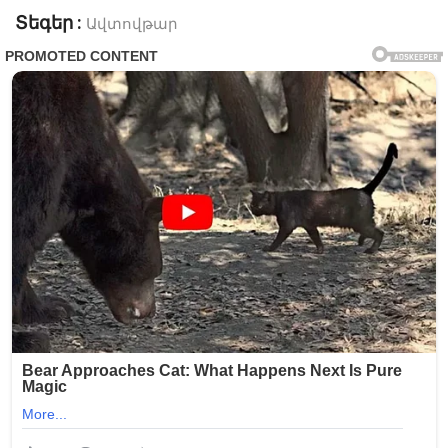
Տեգեր :
Ավտովթար