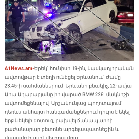
A1News.am
-
Երեկ՝ հունիսի 18-ին, կասկադյորական
ավտովթար է տեղի ունեցել Երևանում: Ժամը
23:45-ի սահմաններում Երևանի բնակիչ, 22-ամյա
Արա Աղաբաբյանը իր վարած BMW 228 մակնիշի
ավտոմեքենայով Արշակունյաց պողոտայում
դեռևս անհայտ հանգամանքներում դուրս է եկել
երթևեկելի գոտուց, բախվել ճանապարհի
բաժանարար բետոնե արգելապատնեշին և
մասամբ հայտնվել դրա վրա: