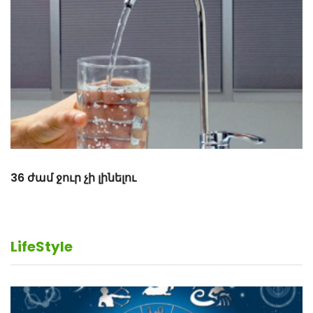
Վարորդները չեն տուգանվի մուգ ապակիների
համար (տեսանյութ)
LifeStyle