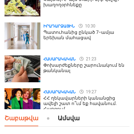
խաղողօրհնեքը
10:30
ԻՐԱԴԱՐՁԱՅԻՆ
Պատուհանից ընկած 7-ամյա
երեխան մահացավ
21:23
ՀԱՍԱՐԱԿԱԿԱՆ
Փոխարժեքները շարունակում են
թանկանալ
19:27
ՀԱՍԱՐԱԿԱԿԱՆ
ՀՀ ղեկավարների կանանցից
ավելի շատ ո՞ւմ եք հավանում.
Հարցում
Շաբաթվա
Ամսվա
19:24
ԻՐԱԴԱՐՁԱՅԻՆ
Երեւան-Մոսկվա օդшնավի մեջ