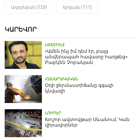
Ադրբեջան (123)
Արցախ (111)
ԿԱՐԵՎՈՐ
LIFESTYLE
«Ամեն ինչ իմ դեմ էր, բայց
անվերապահ հավատը հաղթեց».
Բաբկեն Չոբանյան
ՀԱՍԱՐԱԿԱԿԱՆ
Օդի ջերմաստիճանը զգալի
կնվազի
ԼՈՒՐԵՐ
Խոշոր ավտովթար Սևանում. Կան
վիրավորներ