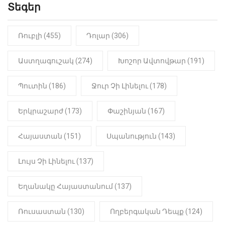
կատարվածը ցնցել է բոլորին․
Տեգեր
Տեսանյութ
Ռուբլի (455)
Դոլար (306)
19:15
ԼՈՒՐԵՐ
Լավ լուր. Նոր նպաստի տեսակ
կսահմանվի․ Հայտնի է՝ ովքեր են
Աստղագուշակ (274)
Խոշոր Ավտովթար (191)
օգտվելու դրանից
Պուտին (186)
Ջուր Չի Լինելու (178)
18:50
LIFESTYLE
Ինչու է Վիվիեն Բաստաջյանը
Երկրաշարժ (173)
Փաշինյան (167)
նկարահանումների ընթացքում
նստած. Բացառիկ մանրամասներ
(Տեսանյութ)
Հայաստան (151)
Սպանություն (143)
Լույս Չի Լինելու (137)
Եղանակը Հայաստանում (137)
Ռուսաստան (130)
Ողբերգական Դեպք (124)