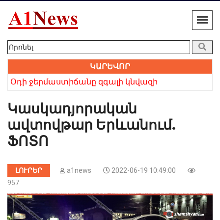
ԿԱՐԵՎՈՐ
 բայց անվերապահ հավատը հաղթեց». Բաբկեն Չոբանյան
Օդի ջերմաստիճանը զգալի կնվազի
Խո
Կասկադյորական
ավտովթար Երևանում.
ՖՈՏՈ
ԼՈՒՐԵՐ
a1news
2022-06-19 10:49:00
957