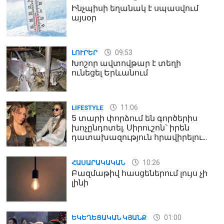
Ինչպիսի եղանակ է սպասվում
այսօր
09:53
ԼՈՒՐԵՐ
Խոշոր ավտովթար է տեղի
ունեցել Երևանում
11:06
LIFESTYLE
5 տարի փորձում են գործերիս
խոչընդոտել. Սիրուշոն` իրեն
դատախազություն հրավիրելու
մասին
10:26
ՀԱՍԱՐԱԿԱԿԱՆ
Բազմաթիվ հասցեներում լույս չի
լինի
01:00
ԵԿԵՂԵՑԱԿԱՆ ԿՅԱՆՔ