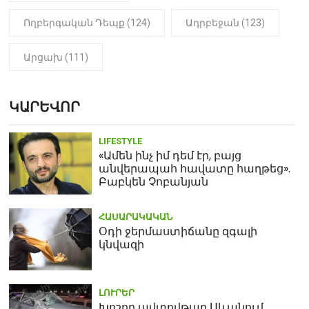
Ողբերգական Դեպք (124)
Ադրբեջան (123)
Արցախ (111)
ԿԱՐԵՎՈՐ
LIFESTYLE
«Ամեն ինչ իմ դեմ էր, բայց
անվերապահ հավատը հաղթեց».
Բաբկեն Չոբանյան
ՀԱՍԱՐԱԿԱԿԱՆ
Օդի ջերմաստիճանը զգալի
կնվազի
ԼՈՒՐԵՐ
Խոշոր ավտովթար Սևանում.