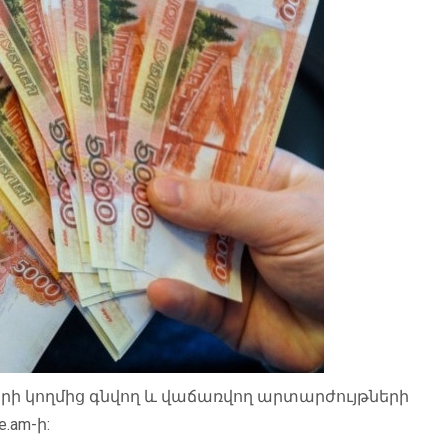
րի կողմից գնվող և վաճառվող արտարժույթների
.am-ի: