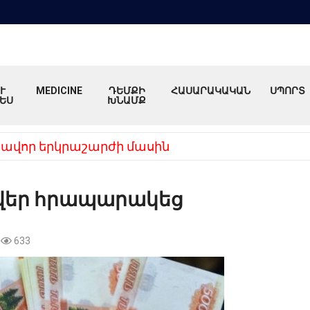
Ւ
MEDICINE
ԴԵՄՔԻ
ՀԱՍԱՐԱԿԱԿԱՆ
ՍՊՈՐՏ
ԵՍ
ԽՆԱՄՔ
ավոր երկրաշարժի մասին
 թվեր հրապարակեց
633