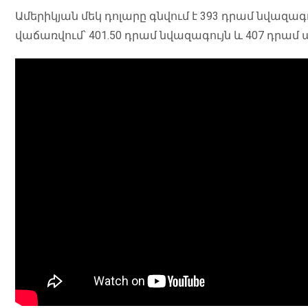
Ամերիկյան մեկ դոլարը գնվում է 393 դրամ նվազա
վաճառվում՝ 401.50 դրամ նվազագույն և 407 դրամ