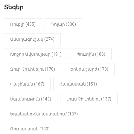
Երեւան-Մոսկվա օդшնավի մեջ
կատարվածը ցնցել է բոլորին․
Տեգեր
Տեսանյութ
Ռուբլի (455)
Դոլար (306)
19:15
ԼՈՒՐԵՐ
Լավ լուր. Նոր նպաստի տեսակ
կսահմանվի․ Հայտնի է՝ ովքեր են
Աստղագուշակ (274)
օգտվելու դրանից
Խոշոր Ավտովթար (191)
Պուտին (186)
18:50
LIFESTYLE
Ինչու է Վիվիեն Բաստաջյանը
Ջուր Չի Լինելու (178)
Երկրաշարժ (173)
նկարահանումների ընթացքում
նստած. Բացառիկ
մանրամասներ (Տեսանյութ)
Փաշինյան (167)
Հայաստան (151)
Սպանություն (143)
Լույս Չի Լինելու (137)
Եղանակը Հայաստանում (137)
Ռուսաստան (130)