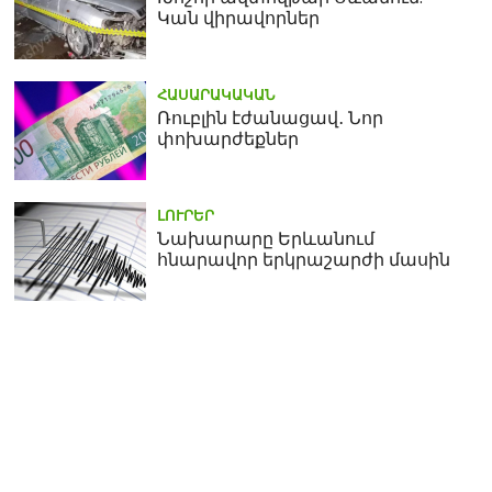
Կան վիրավորներ
ՀԱՍԱՐԱԿԱԿԱՆ
Ռուբլին էժանացավ․ Նոր
փոխարժեքներ
ԼՈՒՐԵՐ
Նախարարը Երևանում
հնարավոր երկրաշարժի մասին