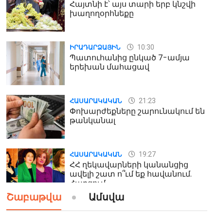
Հայտնի է՝ այս տարի երբ կնշվի
խաղողօրհնեքը
10:30
ԻՐԱԴԱՐՁԱՅԻՆ
Պատուհանից ընկած 7-ամյա
երեխան մահացավ
21:23
ՀԱՍԱՐԱԿԱԿԱՆ
Փոխարժեքները շարունակում են
թանկանալ
19:27
ՀԱՍԱՐԱԿԱԿԱՆ
ՀՀ ղեկավարների կանանցից
ավելի շատ ո՞ւմ եք հավանում.
Հարցում
Շաբաթվա
Ամսվա
19:24
ԻՐԱԴԱՐՁԱՅԻՆ