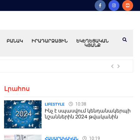
ԲԱՆԱԿ
ԻՐԱԴԱՐՁԱՅԻՆ
ԵԿԵՂԵՑԱԿԱՆ
ԿՅԱՆՔ
«Ամ
Լրահոս
10:38
LIFESTYLE
Ինչ է սպասվում կենդանակերպի
նշաններին 2024 թվականին
10:19
ՀԱՍԱՐԱԿԱԿԱՆ