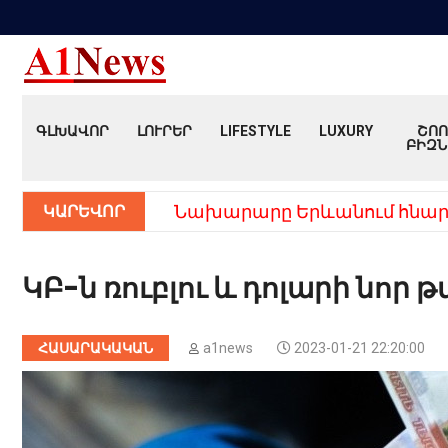
ԳԼԽԱՎՈՐ
ԼՈՒՐԵՐ
LIFESTYLE
LUXURY
ՇՈՈ
ԲԻԶՆ
ԿԱՐԵՎՈՐ
Նախարարը Երևանում հնար
ԿԲ-ն ռուբլու և դոլարի նոր
ՀԱՍԱՐԱԿԱԿԱՆ
a1news
2023-01-21 22:20:00