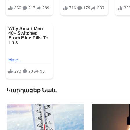
Կարդացեք Նաև