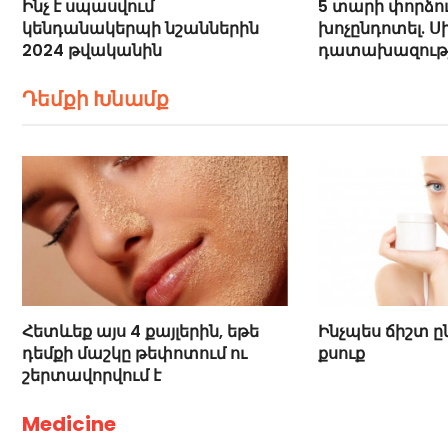
Ինչ է սպասվում
5 տարի փորձու
կենդանակերպի նշաններին
խոչընդոտել. Սի
2024 թվականին
դատախազությո
մասին
Դեմքի Խնամք
Հետևեք այս 4 քայլերին, եթե
Ինչպես ճիշտ ը
դեմքի մաշկը թեփոտում ու
քսուք
շերտավորվում է
Medicine