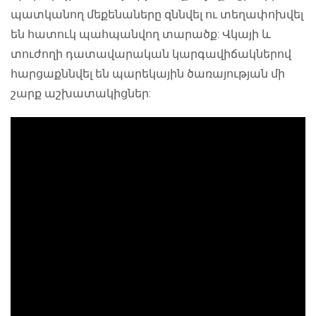
պատկանող մեքենաները զննվել ու տեղափոխվել
են հատուկ պահպանվող տարածք: Վկայի և
տուժողի դատավարական կարգավիճակներով
հարցաքննվել են պարեկային ծառայության մի
շարք աշխատակիցներ: