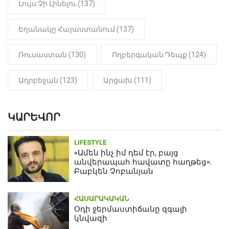
Լույս Չի Լինելու (137)
Եղանակը Հայաստանում (137)
Ռուսաստան (130)
Ողբերգական Դեպք (124)
Ադրբեջան (123)
Արցախ (111)
ԿԱՐԵՎՈՐ
LIFESTYLE
«Ամեն ինչ իմ դեմ էր, բայց
անվերապահ հավատը հաղթեց».
Բաբկեն Չոբանյան
ՀԱՍԱՐԱԿԱԿԱՆ
Օդի ջերմաստիճանը զգալի
կնվազի