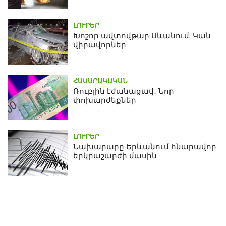
ԼՈՒՐԵՐ
Խոշոր ավտովթար Սևանում. Կան
վիրավորներ
ՀԱՍԱՐԱԿԱԿԱՆ
Ռուբլին էժանացավ․ Նոր
փոխարժեքներ
ԼՈՒՐԵՐ
Նախարարը Երևանում հնարավոր
երկրաշարժի մասին