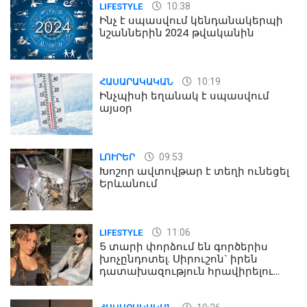
10:38
LIFESTYLE
Ինչ է սպասվում կենդանակերպի
նշաններին 2024 թվականին
10:19
ՀԱՍԱՐԱԿԱԿԱՆ
Ինչպիսի եղանակ է սպասվում
այսօր
09:53
ԼՈՒՐԵՐ
Խոշոր ավտովթար է տեղի ունեցել
Երևանում
11:06
LIFESTYLE
5 տարի փորձում են գործերիս
խոչընդոտել. Սիրուշոն` իրեն
դատախազություն հրավիրելու
մասին