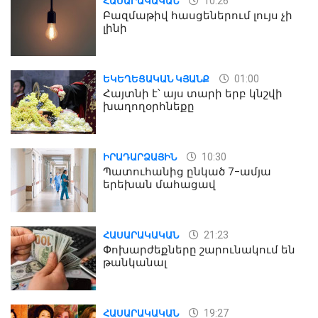
10:26
ՀԱՍԱՐԱԿԱԿԱՆ
Բազմաթիվ հասցեներում լույս չի
լինի
01:00
ԵԿԵՂԵՑԱԿԱՆ ԿՅԱՆՔ
Հայտնի է՝ այս տարի երբ կնշվի
խաղողօրհնեքը
10:30
ԻՐԱԴԱՐՁԱՅԻՆ
Պատուհանից ընկած 7-ամյա
երեխան մահացավ
21:23
ՀԱՍԱՐԱԿԱԿԱՆ
Փոխարժեքները շարունակում են
թանկանալ
19:27
ՀԱՍԱՐԱԿԱԿԱՆ