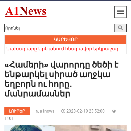
ԿԱՐԵՎՈՐ
Նախարարը Երևանում հնարավոր երկրաշարժի մասին
«Համերի» վարորդը ծեծի է
ենթարկել սիրած աղջկա
եղբորն ու հորը․
մանրամասներ
ԼՈՒՐԵՐ
a1news
2023-02-19 23:52:00
1101