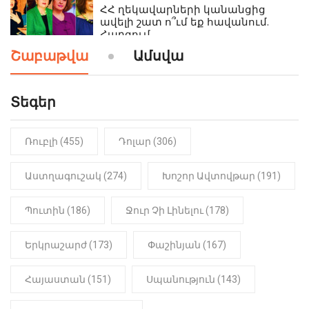
ՀՀ ղեկավարների կանանցից
ավելի շատ ո՞ւմ եք հավանում.
Հարցում
Շաբաթվա
Ամսվա
19:24
ԻՐԱԴԱՐՁԱՅԻՆ
Երեւան-Մոսկվա օդшնավի մեջ
կատարվածը ցնցել է բոլորին․
Տեգեր
Տեսանյութ
Ռուբլի (455)
Դոլար (306)
19:15
ԼՈՒՐԵՐ
Լավ լուր. Նոր նպաստի տեսակ
կսահմանվի․ Հայտնի է՝ ովքեր են
Աստղագուշակ (274)
Խոշոր Ավտովթար (191)
օգտվելու դրանից
Պուտին (186)
Ջուր Չի Լինելու (178)
18:50
LIFESTYLE
Ինչու է Վիվիեն Բաստաջյանը
Երկրաշարժ (173)
Փաշինյան (167)
նկարահանումների ընթացքում
նստած. Բացառիկ մանրամասներ
(Տեսանյութ)
Հայաստան (151)
Սպանություն (143)