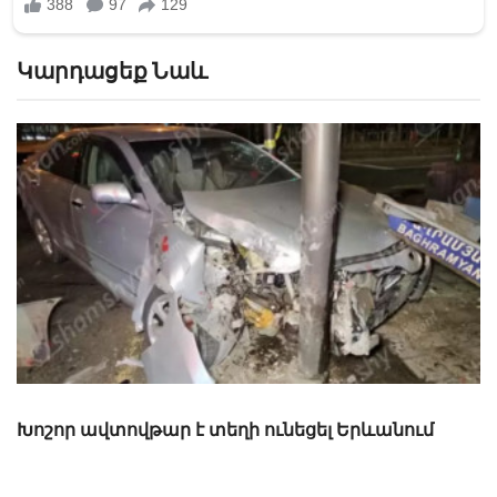
Կարդացեք Նաև
Լավ լուր. Նոր նպաստի տեսակ կսահմանվի․
Հայտնի է՝ ովքեր են օգտվելու դրանից