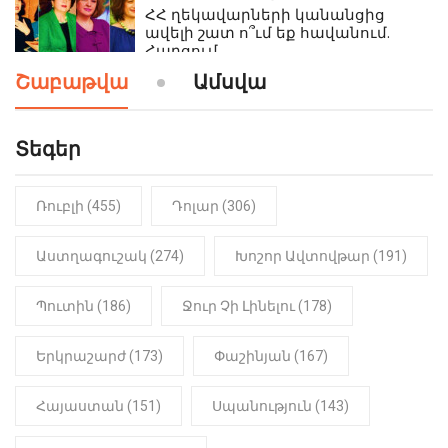
ՀՀ ղեկավարների կանանցից
ավելի շատ ո՞ւմ եք հավանում.
Հարցում
Շաբաթվա
Ամսվա
19:24
ԻՐԱԴԱՐՁԱՅԻՆ
Երեւան-Մոսկվա օդшնավի մեջ
կատարվածը ցնցել է բոլորին․
Տեգեր
Տեսանյութ
Ռուբլի (455)
Դոլար (306)
19:15
ԼՈՒՐԵՐ
Լավ լուր. Նոր նպաստի տեսակ
կսահմանվի․ Հայտնի է՝ ովքեր են
Աստղագուշակ (274)
Խոշոր Ավտովթար (191)
օգտվելու դրանից
Պուտին (186)
Ջուր Չի Լինելու (178)
18:50
LIFESTYLE
Ինչու է Վիվիեն Բաստաջյանը
Երկրաշարժ (173)
Փաշինյան (167)
նկարահանումների ընթացքում
նստած. Բացառիկ մանրամասներ
(Տեսանյութ)
Հայաստան (151)
Սպանություն (143)