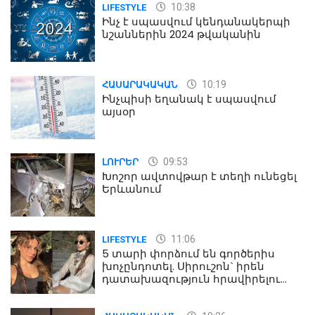
10:38
LIFESTYLE
Ինչ է սպասվում կենդանակերպի
նշաններին 2024 թվականին
10:19
ՀԱՍԱՐԱԿԱԿԱՆ
Ինչպիսի եղանակ է սպասվում
այսօր
09:53
ԼՈՒՐԵՐ
Խոշոր ավտովթար է տեղի ունեցել
Երևանում
11:06
LIFESTYLE
5 տարի փորձում են գործերիս
խոչընդոտել. Սիրուշոն` իրեն
դատախազություն հրավիրելու
մասին