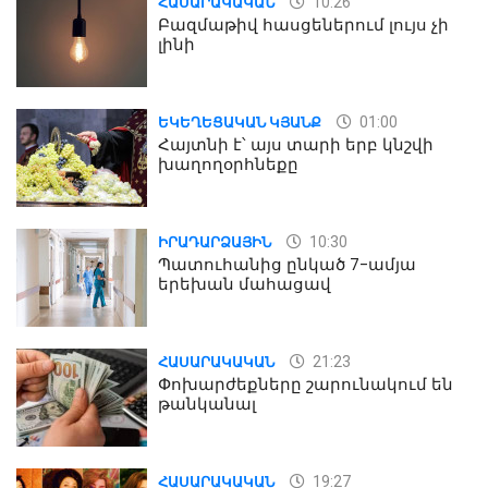
10:26
ՀԱՍԱՐԱԿԱԿԱՆ
Բազմաթիվ հասցեներում լույս չի
լինի
01:00
ԵԿԵՂԵՑԱԿԱՆ ԿՅԱՆՔ
Հայտնի է՝ այս տարի երբ կնշվի
խաղողօրհնեքը
10:30
ԻՐԱԴԱՐՁԱՅԻՆ
Պատուհանից ընկած 7-ամյա
երեխան մահացավ
21:23
ՀԱՍԱՐԱԿԱԿԱՆ
Փոխարժեքները շարունակում են
թանկանալ
19:27
ՀԱՍԱՐԱԿԱԿԱՆ