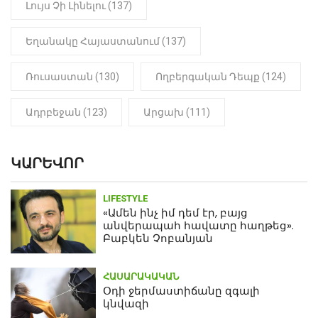
Լույս Չի Լինելու (137)
Եղանակը Հայաստանում (137)
Ռուսաստան (130)
Ողբերգական Դեպք (124)
Ադրբեջան (123)
Արցախ (111)
ԿԱՐԵՎՈՐ
LIFESTYLE
«Ամեն ինչ իմ դեմ էր, բայց
անվերապահ հավատը հաղթեց».
Բաբկեն Չոբանյան
ՀԱՍԱՐԱԿԱԿԱՆ
Օդի ջերմաստիճանը զգալի
կնվազի