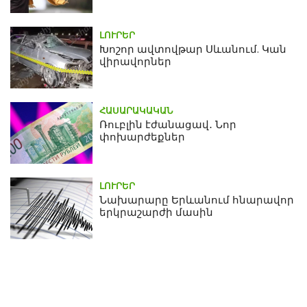
ԼՈՒՐԵՐ
Խոշոր ավտովթար Սևանում. Կան
վիրավորներ
ՀԱՍԱՐԱԿԱԿԱՆ
Ռուբլին էժանացավ․ Նոր
փոխարժեքներ
ԼՈՒՐԵՐ
Նախարարը Երևանում հնարավոր
երկրաշարժի մասին