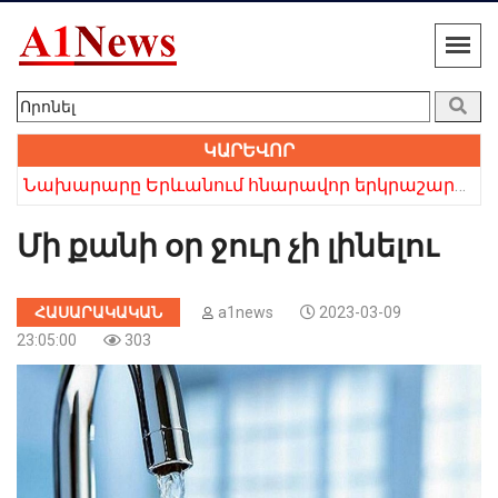
ԿԱՐԵՎՈՐ
Նախարարը Երևանում հնարավոր երկրաշարժի մասին
Մի քանի օր ջուր չի լինելու
ՀԱՍԱՐԱԿԱԿԱՆ
a1news
2023-03-09
23:05:00
303