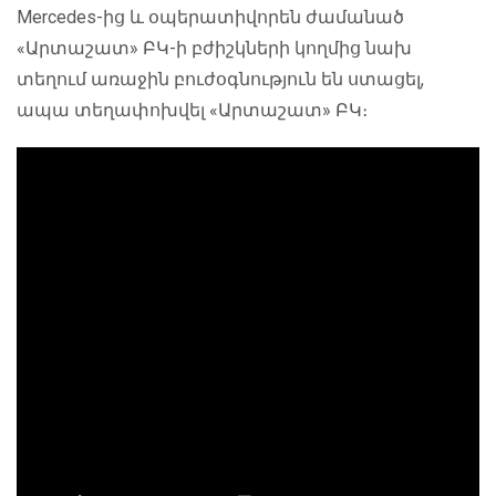
Mercedes-ից և օպերատիվորեն ժամանած
«Արտաշատ» ԲԿ-ի բժիշկների կողմից նախ
տեղում առաջին բուժօգնություն են ստացել,
ապա տեղափոխվել «Արտաշատ» ԲԿ։