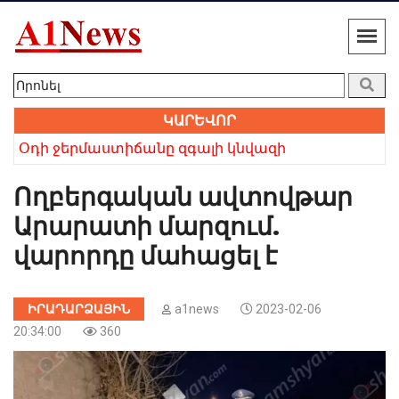
ԿԱՐԵՎՈՐ
 բայց անվերապահ հավատը հաղթեց». Բաբկեն Չոբանյան
Օդի ջերմաստիճանը զգալի կնվազի
Խո
Ողբերգական ավտովթար
Արարատի մարզում.
վարորդը մահացել է
ԻՐԱԴԱՐՁԱՅԻՆ
a1news
2023-02-06
20:34:00
360