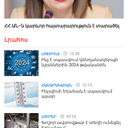
ՀՀ ԱՆ-ն կարևոր հայտարարություն է տարածել
Լրահոս
10:38
LIFESTYLE
Ինչ է սպասվում կենդանակերպի
նշաններին 2024 թվականին
10:19
ՀԱՍԱՐԱԿԱԿԱՆ
Ինչպիսի եղանակ է սպասվում
այսօր
09:53
ԼՈՒՐԵՐ
Խոշոր ավտովթար է տեղի ունեցել
Երևանում