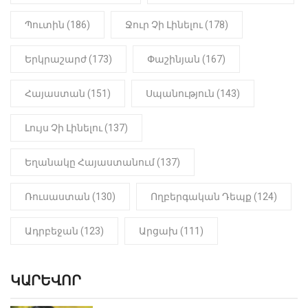
օգտվելու դրանից
Պուտին (186)
Ջուր Չի Լինելու (178)
18:50
LIFESTYLE
Ինչու է Վիվիեն Բաստաջյանը
Երկրաշարժ (173)
Փաշինյան (167)
նկարահանումների ընթացքում
նստած. Բացառիկ մանրամասներ
(Տեսանյութ)
Հայաստան (151)
Սպանություն (143)
Լույս Չի Լինելու (137)
Եղանակը Հայաստանում (137)
Ռուսաստան (130)
Ողբերգական Դեպք (124)
Ադրբեջան (123)
Արցախ (111)
ԿԱՐԵՎՈՐ