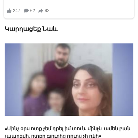
Կարդացեք Նաև
«Մինչ օրս ոտք չեմ դրել իմ տուն. մինչև ամեն բան
չպարզվի, ոտքը գյուղից դուրս չի դնի»