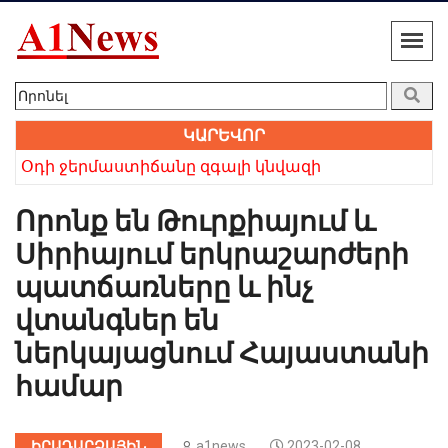
ԿԱՐԵՎՈՐ
 բայց անվերապահ հավատը հաղթեց». Բաբկեն Չոբանյան
Օդի ջերմաստիճանը զգալի կնվազի
Խո
Որոնք են Թուրքիայում և
Սիրիայում երկրաշարժերի
պատճառները և ինչ
վտանգներ են
ներկայացնում Հայաստանի
համար
ԻՐԱԴԱՐՁԱՅԻՆ
a1news
2023-02-08