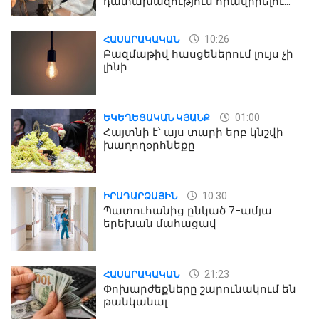
դատախազություն հրավիրելու
մասին
10:26
ՀԱՍԱՐԱԿԱԿԱՆ
Բազմաթիվ հասցեներում լույս չի
լինի
01:00
ԵԿԵՂԵՑԱԿԱՆ ԿՅԱՆՔ
Հայտնի է՝ այս տարի երբ կնշվի
խաղողօրհնեքը
10:30
ԻՐԱԴԱՐՁԱՅԻՆ
Պատուհանից ընկած 7-ամյա
երեխան մահացավ
21:23
ՀԱՍԱՐԱԿԱԿԱՆ
Փոխարժեքները շարունակում են
թանկանալ