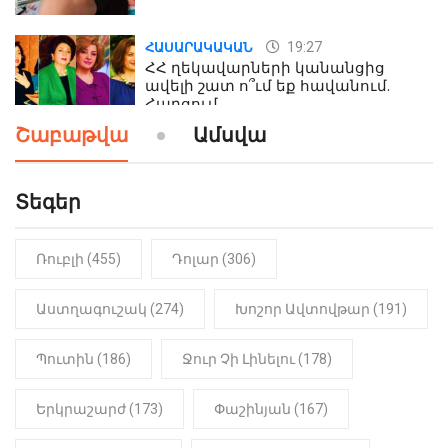
19:27
ՀԱՍԱՐԱԿԱԿԱՆ
ՀՀ ղեկավարների կանանցից
ավելի շատ ո՞ւմ եք հավանում.
Հարցում
Շաբաթվա
Ամսվա
19:24
ԻՐԱԴԱՐՁԱՅԻՆ
Երեւան-Մոսկվա օդшնավի մեջ
կատարվածը ցնցել է բոլորին․
Տեգեր
Տեսանյութ
Ռուբլի (455)
Դոլար (306)
19:15
ԼՈՒՐԵՐ
Լավ լուր. Նոր նպաստի տեսակ
կսահմանվի․ Հայտնի է՝ ովքեր են
Աստղագուշակ (274)
Խոշոր Ավտովթար (191)
օգտվելու դրանից
Պուտին (186)
Ջուր Չի Լինելու (178)
18:50
LIFESTYLE
Ինչու է Վիվիեն Բաստաջյանը
Երկրաշարժ (173)
Փաշինյան (167)
նկարահանումների ընթացքում
նստած. Բացառիկ մանրամասներ