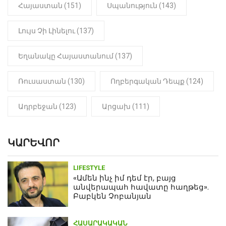
(Տեսանյութ)
Հայաստան (151)
Սպանություն (143)
Լույս Չի Լինելու (137)
Եղանակը Հայաստանում (137)
Ռուսաստան (130)
Ողբերգական Դեպք (124)
Ադրբեջան (123)
Արցախ (111)
ԿԱՐԵՎՈՐ
LIFESTYLE
«Ամեն ինչ իմ դեմ էր, բայց
անվերապահ հավատը հաղթեց».
Բաբկեն Չոբանյան
ՀԱՍԱՐԱԿԱԿԱՆ