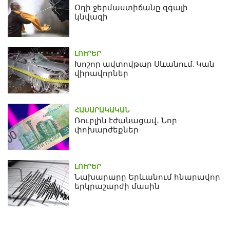
Օդի ջերմաստիճանը զգալի
կնվազի
ԼՈՒՐԵՐ
Խոշոր ավտովթար Սևանում. Կան
վիրավորներ
ՀԱՍԱՐԱԿԱԿԱՆ
Ռուբլին էժանացավ․ Նոր
փոխարժեքներ
ԼՈՒՐԵՐ
Նախարարը Երևանում հնարավոր
երկրաշարժի մասին