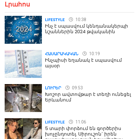
Լրահոս
10:38
LIFESTYLE
Ինչ է սպասվում կենդանակերպի
նշաններին 2024 թվականին
10:19
ՀԱՍԱՐԱԿԱԿԱՆ
Ինչպիսի եղանակ է սպասվում
այսօր
09:53
ԼՈՒՐԵՐ
Խոշոր ավտովթար է տեղի ունեցել
Երևանում
11:06
LIFESTYLE
5 տարի փորձում են գործերիս
խոչընդոտել. Սիրուշոն` իրեն