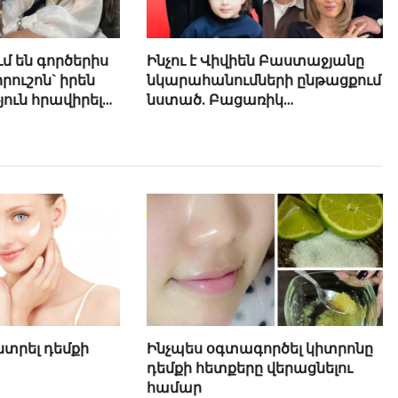
մ են գործերիս
Ինչու է Վիվիեն Բաստաջյանը
րուշոն` իրեն
նկարահանումների ընթացքում
ւն հրավիրելու
նստած. Բացառիկ
մանրամասներ (Տեսանյութ)
նտրել դեմքի
Ինչպես օգտագործել կիտրոնը
դեմքի հետքերը վերացնելու
համար