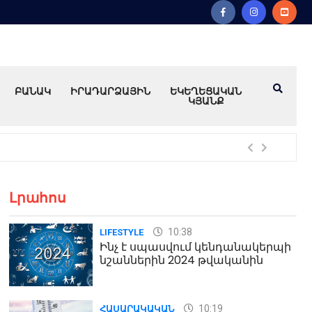
ԲԱՆԱԿ
ԻՐԱԴԱՐՁԱՅԻՆ
ԵԿԵՂԵՑԱԿԱՆ
ԿՅԱՆՔ
Խո
Լրահոս
10:38
LIFESTYLE
Ինչ է սպասվում կենդանակերպի
նշաններին 2024 թվականին
10:19
ՀԱՍԱՐԱԿԱԿԱՆ