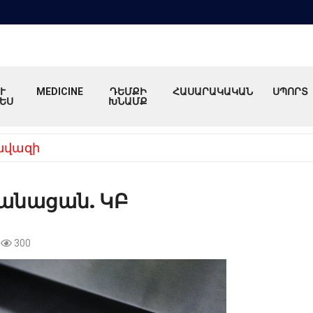
Ւ
MEDICINE
ԴԵՄՔԻ
ՀԱՍԱՐԱԿԱԿԱՆ
ՍՊՈՐՏ
ԵՍ
ԽՆԱՄՔ
նվազի
էժանացան. ԿԲ
300