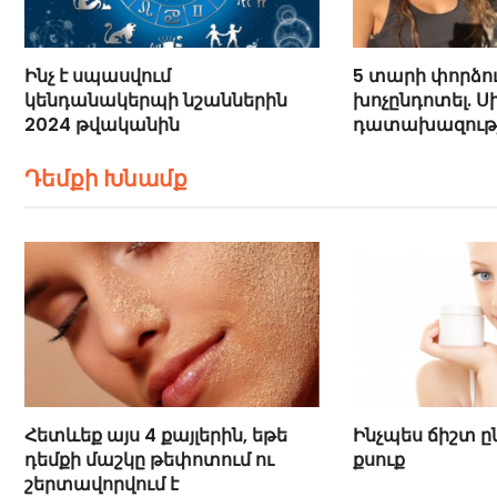
Ինչ է սպասվում
5 տարի փորձու
կենդանակերպի նշաններին
խոչընդոտել. Սի
2024 թվականին
դատախազությո
մասին
Դեմքի Խնամք
Հետևեք այս 4 քայլերին, եթե
Ինչպես ճիշտ ը
դեմքի մաշկը թեփոտում ու
քսուք
շերտավորվում է