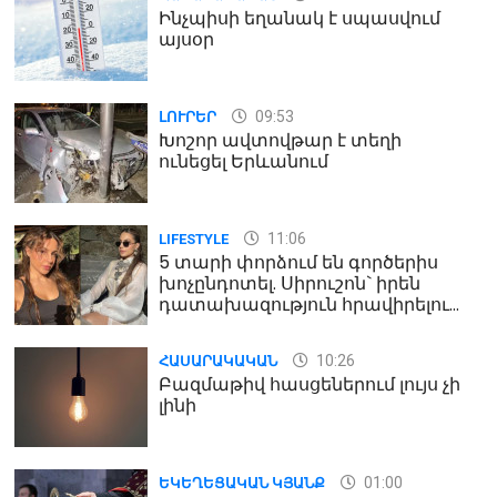
Ինչպիսի եղանակ է սպասվում
այսօր
09:53
ԼՈՒՐԵՐ
Խոշոր ավտովթար է տեղի
ունեցել Երևանում
11:06
LIFESTYLE
5 տարի փորձում են գործերիս
խոչընդոտել. Սիրուշոն` իրեն
դատախազություն հրավիրելու
մասին
10:26
ՀԱՍԱՐԱԿԱԿԱՆ
Բազմաթիվ հասցեներում լույս չի
լինի
01:00
ԵԿԵՂԵՑԱԿԱՆ ԿՅԱՆՔ