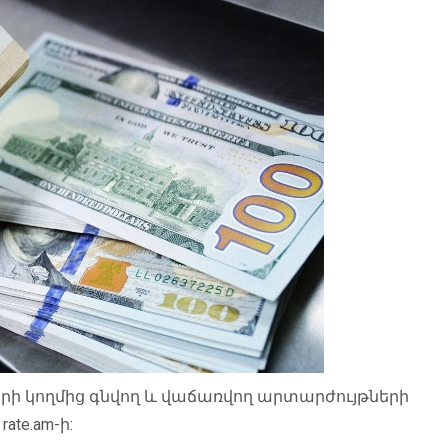
րի կողմից գնվող և վաճառվող արտարժույթների
te.am-ի: