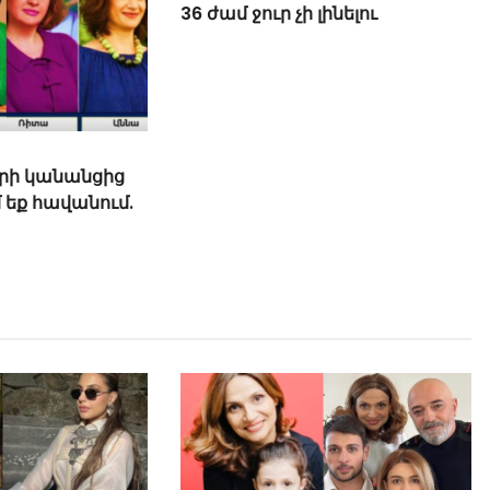
րի կանանցից
36 ժամ ջուր չի լինելու
մ եք հավանում.