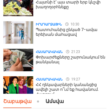
Հայտնի է՝ այս տարի երբ կնշվի
խաղողօրհնեքը
10:30
ԻՐԱԴԱՐՁԱՅԻՆ
Պատուհանից ընկած 7-ամյա
երեխան մահացավ
21:23
ՀԱՍԱՐԱԿԱԿԱՆ
Փոխարժեքները շարունակում են
թանկանալ
19:27
ՀԱՍԱՐԱԿԱԿԱՆ
ՀՀ ղեկավարների կանանցից
ավելի շատ ո՞ւմ եք հավանում.
Հարցում
Շաբաթվա
Ամսվա
19:24
ԻՐԱԴԱՐՁԱՅԻՆ