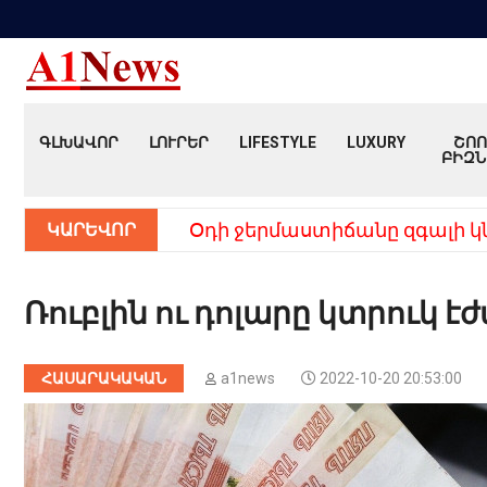
ԳԼԽԱՎՈՐ
ԼՈՒՐԵՐ
LIFESTYLE
LUXURY
ՇՈՈ
ԲԻԶՆ
ԿԱՐԵՎՈՐ
Օդի ջերմաստիճանը զգալի կ
Ռուբլին ու դոլարը կտրուկ 
ՀԱՍԱՐԱԿԱԿԱՆ
a1news
2022-10-20 20:53:00