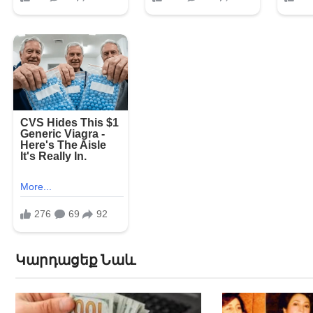
Կարդացեք Նաև