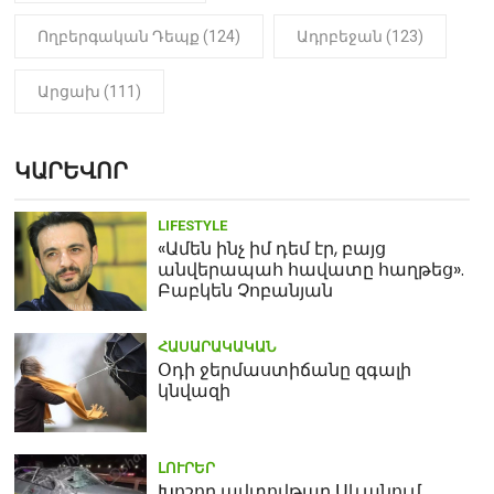
Ողբերգական Դեպք (124)
Ադրբեջան (123)
Արցախ (111)
ԿԱՐԵՎՈՐ
LIFESTYLE
«Ամեն ինչ իմ դեմ էր, բայց
անվերապահ հավատը հաղթեց».
Բաբկեն Չոբանյան
ՀԱՍԱՐԱԿԱԿԱՆ
Օդի ջերմաստիճանը զգալի
կնվազի
ԼՈՒՐԵՐ
Խոշոր ավտովթար Սևանում.