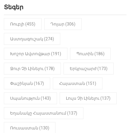
Երեւան-Մոսկվա օդшնավի մեջ
կատարվածը ցնցել է բոլորին․
Տեգեր
Տեսանյութ
Ռուբլի (455)
Դոլար (306)
19:15
ԼՈՒՐԵՐ
Լավ լուր. Նոր նպաստի տեսակ
կսահմանվի․ Հայտնի է՝ ովքեր են
Աստղագուշակ (274)
օգտվելու դրանից
Խոշոր Ավտովթար (191)
Պուտին (186)
18:50
LIFESTYLE
Ինչու է Վիվիեն Բաստաջյանը
Ջուր Չի Լինելու (178)
Երկրաշարժ (173)
նկարահանումների ընթացքում
նստած. Բացառիկ
մանրամասներ (Տեսանյութ)
Փաշինյան (167)
Հայաստան (151)
Սպանություն (143)
Լույս Չի Լինելու (137)
Եղանակը Հայաստանում (137)
Ռուսաստան (130)