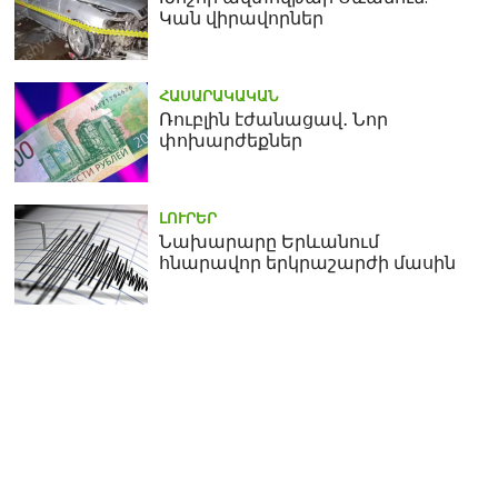
Կան վիրավորներ
ՀԱՍԱՐԱԿԱԿԱՆ
Ռուբլին էժանացավ․ Նոր
փոխարժեքներ
ԼՈՒՐԵՐ
Նախարարը Երևանում
հնարավոր երկրաշարժի մասին