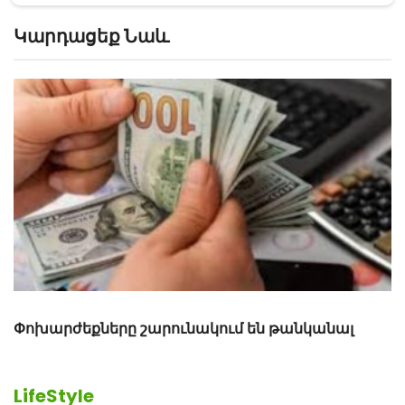
Կարդացեք Նաև
ՀՀ ղեկավարների կանանցից ավելի շատ ո՞ւմ եք
հավանում. Հարցում
LifeStyle