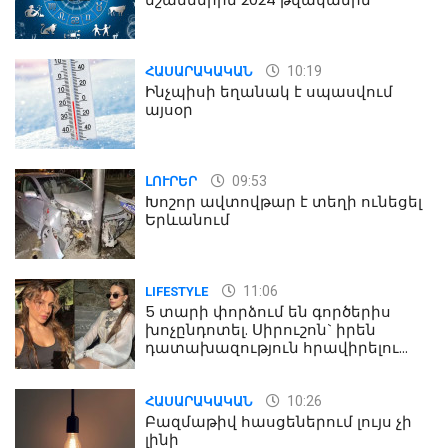
10:19
ՀԱՍԱՐԱԿԱԿԱՆ
Ինչպիսի եղանակ է սպասվում
այսօր
09:53
ԼՈՒՐԵՐ
Խոշոր ավտովթար է տեղի ունեցել
Երևանում
11:06
LIFESTYLE
5 տարի փորձում են գործերիս
խոչընդոտել. Սիրուշոն` իրեն
դատախազություն հրավիրելու
մասին
10:26
ՀԱՍԱՐԱԿԱԿԱՆ
Բազմաթիվ հասցեներում լույս չի
լինի