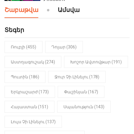
Հարցում
Շաբաթվա
Ամսվա
19:24
ԻՐԱԴԱՐՁԱՅԻՆ
Երեւան-Մոսկվա օդшնավի մեջ
կատարվածը ցնցել է բոլորին․
Տեգեր
Տեսանյութ
Ռուբլի (455)
Դոլար (306)
19:15
ԼՈՒՐԵՐ
Լավ լուր. Նոր նպաստի տեսակ
կսահմանվի․ Հայտնի է՝ ովքեր են
Աստղագուշակ (274)
Խոշոր Ավտովթար (191)
օգտվելու դրանից
Պուտին (186)
Ջուր Չի Լինելու (178)
18:50
LIFESTYLE
Ինչու է Վիվիեն Բաստաջյանը
Երկրաշարժ (173)
Փաշինյան (167)
նկարահանումների ընթացքում
նստած. Բացառիկ մանրամասներ
(Տեսանյութ)
Հայաստան (151)
Սպանություն (143)
Լույս Չի Լինելու (137)