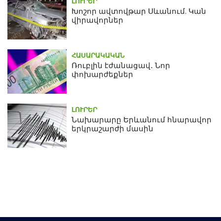
ԼՈՒՐԵՐ
Խոշոր ավտովթար Սևանում. Կան
վիրավորներ
ՀԱՍԱՐԱԿԱԿԱՆ
Ռուբլին էժանացավ․ Նոր
փոխարժեքներ
ԼՈՒՐԵՐ
Նախարարը Երևանում հնարավոր
երկրաշարժի մասին