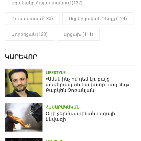
Եղանակը Հայաստանում (137)
Ռուսաստան (130)
Ողբերգական Դեպք (124)
Ադրբեջան (123)
Արցախ (111)
ԿԱՐԵՎՈՐ
LIFESTYLE
«Ամեն ինչ իմ դեմ էր, բայց
անվերապահ հավատը հաղթեց».
Բաբկեն Չոբանյան
ՀԱՍԱՐԱԿԱԿԱՆ
Օդի ջերմաստիճանը զգալի
կնվազի