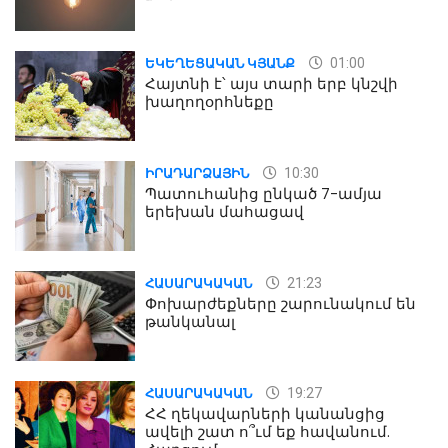
01:00
ԵԿԵՂԵՑԱԿԱՆ ԿՅԱՆՔ
Հայտնի է՝ այս տարի երբ կնշվի
խաղողօրհնեքը
10:30
ԻՐԱԴԱՐՁԱՅԻՆ
Պատուհանից ընկած 7-ամյա
երեխան մահացավ
21:23
ՀԱՍԱՐԱԿԱԿԱՆ
Փոխարժեքները շարունակում են
թանկանալ
19:27
ՀԱՍԱՐԱԿԱԿԱՆ
ՀՀ ղեկավարների կանանցից
ավելի շատ ո՞ւմ եք հավանում.