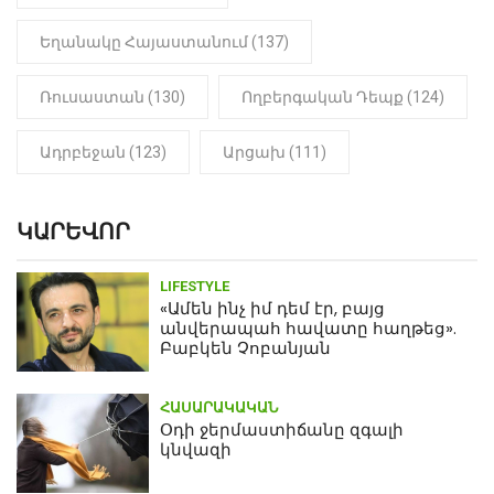
Եղանակը Հայաստանում (137)
Ռուսաստան (130)
Ողբերգական Դեպք (124)
Ադրբեջան (123)
Արցախ (111)
ԿԱՐԵՎՈՐ
LIFESTYLE
«Ամեն ինչ իմ դեմ էր, բայց
անվերապահ հավատը հաղթեց».
Բաբկեն Չոբանյան
ՀԱՍԱՐԱԿԱԿԱՆ
Օդի ջերմաստիճանը զգալի
կնվազի