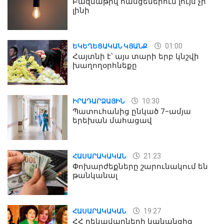
Բազմաթիվ հասցեներում լույս չի
լինի
01:00
ԵԿԵՂԵՑԱԿԱՆ ԿՅԱՆՔ
Հայտնի է՝ այս տարի երբ կնշվի
խաղողօրհնեքը
10:30
ԻՐԱԴԱՐՁԱՅԻՆ
Պատուհանից ընկած 7-ամյա
երեխան մահացավ
21:23
ՀԱՍԱՐԱԿԱԿԱՆ
Փոխարժեքները շարունակում են
թանկանալ
19:27
ՀԱՍԱՐԱԿԱԿԱՆ
ՀՀ ղեկավարների կանանցից