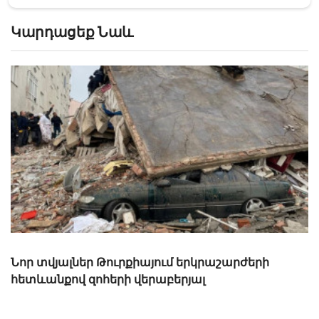
Կարդացեք Նաև
Թուրքիայում կրկին ուժգին երկրաշարժ է տեղի
ունեցել