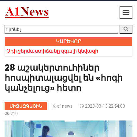
ԿԱՐԵՎՈՐ
 բայց անվերապահ հավատը հաղթեց». Բաբկեն Չոբանյան
Օդի ջերմաստիճանը զգալի կնվազի
Խո
28 աշակերտուհիներ
հոսպիտալացվել են «հոգի
կանչելուց» հետո
ՄԻՋԱԶԳԱՅԻՆ
a1news
2023-03-13 22:54:00
210