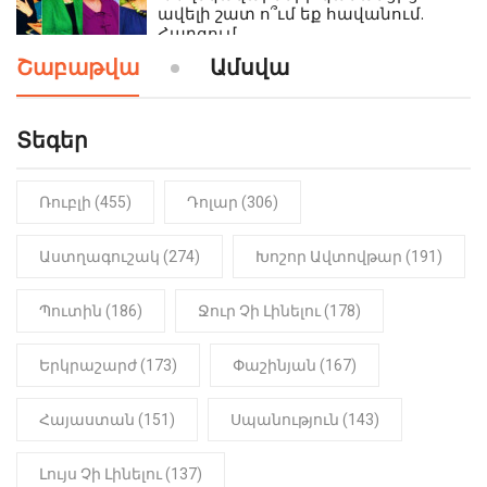
ավելի շատ ո՞ւմ եք հավանում.
Հարցում
Շաբաթվա
Ամսվա
19:24
ԻՐԱԴԱՐՁԱՅԻՆ
Երեւան-Մոսկվա օդшնավի մեջ
կատարվածը ցնցել է բոլորին․
Տեգեր
Տեսանյութ
Ռուբլի (455)
Դոլար (306)
19:15
ԼՈՒՐԵՐ
Լավ լուր. Նոր նպաստի տեսակ
կսահմանվի․ Հայտնի է՝ ովքեր են
Աստղագուշակ (274)
Խոշոր Ավտովթար (191)
օգտվելու դրանից
Պուտին (186)
Ջուր Չի Լինելու (178)
18:50
LIFESTYLE
Ինչու է Վիվիեն Բաստաջյանը
Երկրաշարժ (173)
Փաշինյան (167)
նկարահանումների ընթացքում
նստած. Բացառիկ մանրամասներ
(Տեսանյութ)
Հայաստան (151)
Սպանություն (143)
Լույս Չի Լինելու (137)