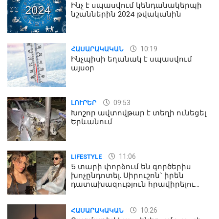
Ինչ է սպասվում կենդանակերպի
նշաններին 2024 թվականին
10:19
ՀԱՍԱՐԱԿԱԿԱՆ
Ինչպիսի եղանակ է սպասվում
այսօր
09:53
ԼՈՒՐԵՐ
Խոշոր ավտովթար է տեղի ունեցել
Երևանում
11:06
LIFESTYLE
5 տարի փորձում են գործերիս
խոչընդոտել. Սիրուշոն` իրեն
դատախազություն հրավիրելու
մասին
10:26
ՀԱՍԱՐԱԿԱԿԱՆ