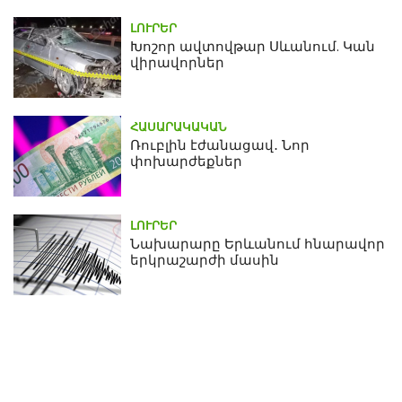
ԼՈՒՐԵՐ
Խոշոր ավտովթար Սևանում. Կան
վիրավորներ
ՀԱՍԱՐԱԿԱԿԱՆ
Ռուբլին էժանացավ․ Նոր
փոխարժեքներ
ԼՈՒՐԵՐ
Նախարարը Երևանում հնարավոր
երկրաշարժի մասին