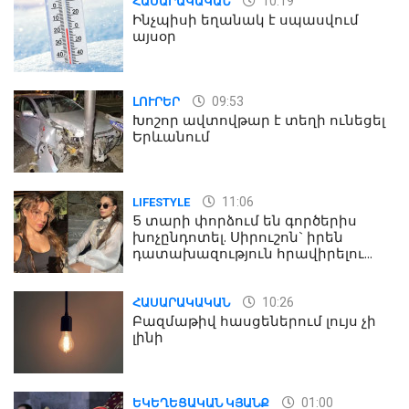
10:19
ՀԱՍԱՐԱԿԱԿԱՆ
Ինչպիսի եղանակ է սպասվում
այսօր
09:53
ԼՈՒՐԵՐ
Խոշոր ավտովթար է տեղի ունեցել
Երևանում
11:06
LIFESTYLE
5 տարի փորձում են գործերիս
խոչընդոտել. Սիրուշոն` իրեն
դատախազություն հրավիրելու
մասին
10:26
ՀԱՍԱՐԱԿԱԿԱՆ
Բազմաթիվ հասցեներում լույս չի
լինի
01:00
ԵԿԵՂԵՑԱԿԱՆ ԿՅԱՆՔ