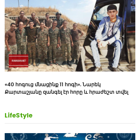
Միայն իմանաք ինչ է պատահել Իրինա
Այվազյանին և Իննա Խոջամիրյանին
LifeStyle