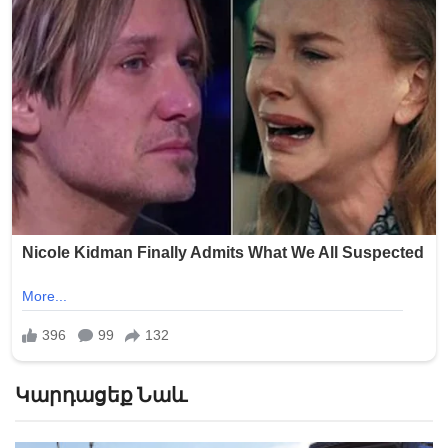
Կարդացեք Նաև