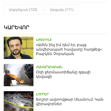
Ադրբեջան (123)
Արցախ (111)
ԿԱՐԵՎՈՐ
LIFESTYLE
«Ամեն ինչ իմ դեմ էր, բայց
անվերապահ հավատը հաղթեց».
Բաբկեն Չոբանյան
ՀԱՍԱՐԱԿԱԿԱՆ
Օդի ջերմաստիճանը զգալի
կնվազի
ԼՈՒՐԵՐ
Խոշոր ավտովթար Սևանում. Կան
վիրավորներ