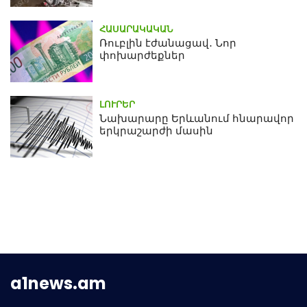
ՀԱՍԱՐԱԿԱԿԱՆ
Ռուբլին էժանացավ․ Նոր
փոխարժեքներ
ԼՈՒՐԵՐ
Նախարարը Երևանում հնարավոր
երկրաշարժի մասին
a1news.am