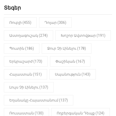
Երեւան-Մոսկվա օդшնավի մեջ
կատարվածը ցնցել է բոլորին․
Տեգեր
Տեսանյութ
Ռուբլի (455)
Դոլար (306)
19:15
ԼՈՒՐԵՐ
Լավ լուր. Նոր նպաստի տեսակ
կսահմանվի․ Հայտնի է՝ ովքեր են
Աստղագուշակ (274)
Խոշոր Ավտովթար (191)
օգտվելու դրանից
Պուտին (186)
Ջուր Չի Լինելու (178)
18:50
LIFESTYLE
Ինչու է Վիվիեն Բաստաջյանը
Երկրաշարժ (173)
Փաշինյան (167)
նկարահանումների ընթացքում
նստած. Բացառիկ մանրամասներ
(Տեսանյութ)
Հայաստան (151)
Սպանություն (143)
Լույս Չի Լինելու (137)
Եղանակը Հայաստանում (137)
Ռուսաստան (130)
Ողբերգական Դեպք (124)