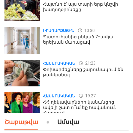
Հայտնի է՝ այս տարի երբ կնշվի
խաղողօրհնեքը
10:30
ԻՐԱԴԱՐՁԱՅԻՆ
Պատուհանից ընկած 7-ամյա
երեխան մահացավ
21:23
ՀԱՍԱՐԱԿԱԿԱՆ
Փոխարժեքները շարունակում են
թանկանալ
19:27
ՀԱՍԱՐԱԿԱԿԱՆ
ՀՀ ղեկավարների կանանցից
ավելի շատ ո՞ւմ եք հավանում.
Հարցում
Շաբաթվա
Ամսվա
19:24
ԻՐԱԴԱՐՁԱՅԻՆ