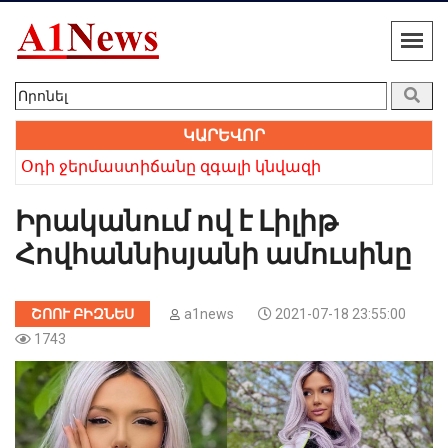
ԿԱՐԵՎՈՐ
Խոշոր ավտովթար Սևանում. Կան վիրավորներ
Ռո
Իրականում ով է Լիլիթ
Հովհաննիսյանի ամուսինը
ՇՈՈՒ ԲԻԶՆԵՍ
a1news
2021-07-18 23:55:00
1743