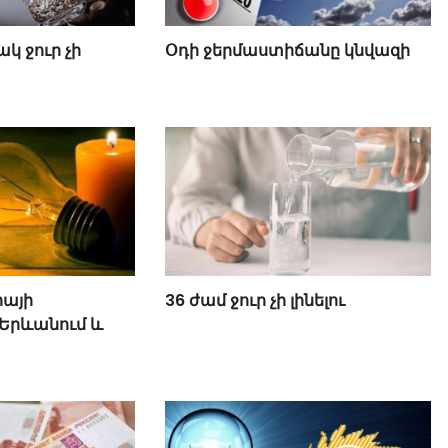
կ ջուր չի
Օդի ջերմաստիճանը կնվազի
իայի
36 ժամ ջուր չի լինելու
Երևանում և