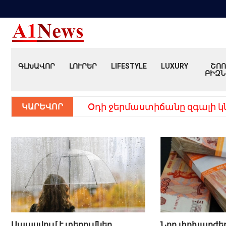
ԳԼԽԱՎՈՐ
ԼՈՒՐԵՐ
LIFESTYLE
LUXURY
ՇՈՈ
ԲԻԶՆ
ԿԱՐԵՎՈՐ
Օդի ջերմաստիճանը զգալի կ
Սպասվում է տեղումներ
Նոր փոխարժե