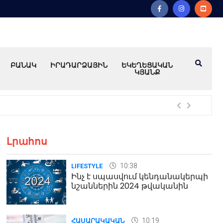
ԲԱՆԱԿ
ԻՐԱԴԱՐՁԱՅԻՆ
ԵԿԵՂԵՑԱԿԱՆ
ԿՅԱՆՔ
Խո
Լրահոս
10:38
LIFESTYLE
Ինչ է սպասվում կենդանակերպի
նշաններին 2024 թվականին
10:19
ՀԱՍԱՐԱԿԱԿԱՆ