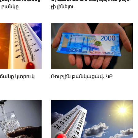
 բանկը
չի լինելու
ճանը կտրուկ
Ռուբլին թանկացավ․ ԿԲ