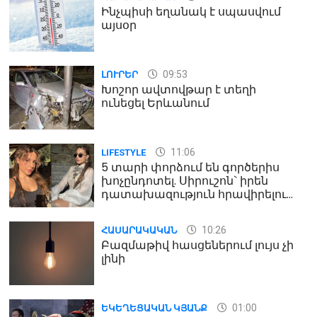
Ինչպիսի եղանակ է սպասվում
այսօր
09:53
ԼՈՒՐԵՐ
Խոշոր ավտովթար է տեղի
ունեցել Երևանում
11:06
LIFESTYLE
5 տարի փորձում են գործերիս
խոչընդոտել. Սիրուշոն` իրեն
դատախազություն հրավիրելու
մասին
10:26
ՀԱՍԱՐԱԿԱԿԱՆ
Բազմաթիվ հասցեներում լույս չի
լինի
01:00
ԵԿԵՂԵՑԱԿԱՆ ԿՅԱՆՔ