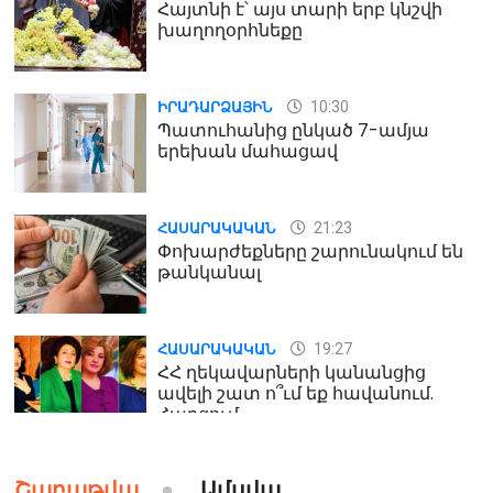
Հայտնի է՝ այս տարի երբ կնշվի
խաղողօրհնեքը
10:30
ԻՐԱԴԱՐՁԱՅԻՆ
Պատուհանից ընկած 7-ամյա
երեխան մահացավ
21:23
ՀԱՍԱՐԱԿԱԿԱՆ
Փոխարժեքները շարունակում են
թանկանալ
19:27
ՀԱՍԱՐԱԿԱԿԱՆ
ՀՀ ղեկավարների կանանցից
ավելի շատ ո՞ւմ եք հավանում.
Հարցում
19:24
ԻՐԱԴԱՐՁԱՅԻՆ
Շաբաթվա
Ամսվա