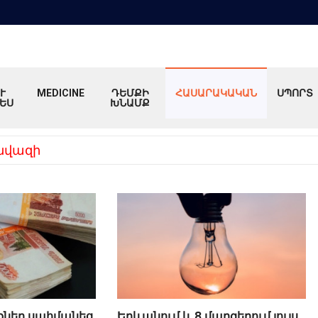
Ւ
MEDICINE
ԴԵՄՔԻ
ՀԱՍԱՐԱԿԱԿԱՆ
ՍՊՈՐՏ
ԵՍ
ԽՆԱՄՔ
նվազի
քներ սահմանեց
Երևանում և 8 մարզերում լույս