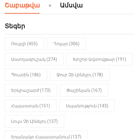
Շաբաթվա
Ամսվա
Երեւան-Մոսկվա օդшնավի մեջ
կատարվածը ցնցել է բոլորին․
Տեսանյութ
Տեգեր
Ռուբլի (455)
Դոլար (306)
Աստղագուշակ (274)
Խոշոր Ավտովթար (191)
Պուտին (186)
Ջուր Չի Լինելու (178)
Երկրաշարժ (173)
Փաշինյան (167)
Հայաստան (151)
Սպանություն (143)
Լույս Չի Լինելու (137)
Եղանակը Հայաստանում (137)