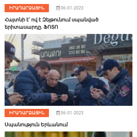
ԻՐԱԴԱՐՁԱՅԻՆ
06-01-2023
Հայտնի է՝ ով է Զեյթունում սպանված
երիտասարդը. ՖՈՏՈ
ԻՐԱԴԱՐՁԱՅԻՆ
06-01-2023
Սպանություն Երևանում