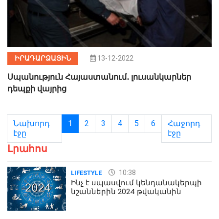
ԻՐԱԴԱՐՁԱՅԻՆ
13-12-2022
Սպանություն Հայաստանում․ լուսանկարներ
դեպքի վայրից
Նախորդ
1
2
3
4
5
6
Հաջորդ
էջը
էջը
Լրահոս
10:38
LIFESTYLE
Ինչ է սպասվում կենդանակերպի
նշաններին 2024 թվականին