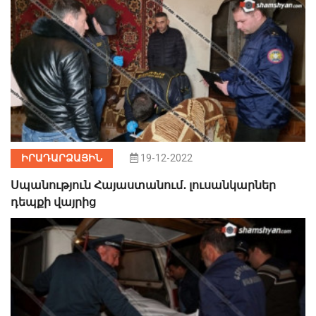
ԻՐԱԴԱՐՁԱՅԻՆ
19-12-2022
Սպանություն Հայաստանում․ լուսանկարներ
դեպքի վայրից