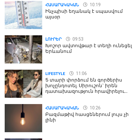
10:19
ՀԱՍԱՐԱԿԱԿԱՆ
Ինչպիսի եղանակ է սպասվում
այսօր
09:53
ԼՈՒՐԵՐ
Խոշոր ավտովթար է տեղի ունեցել
Երևանում
11:06
LIFESTYLE
5 տարի փորձում են գործերիս
խոչընդոտել. Սիրուշոն` իրեն
դատախազություն հրավիրելու
մասին
10:26
ՀԱՍԱՐԱԿԱԿԱՆ
Բազմաթիվ հասցեներում լույս չի
լինի