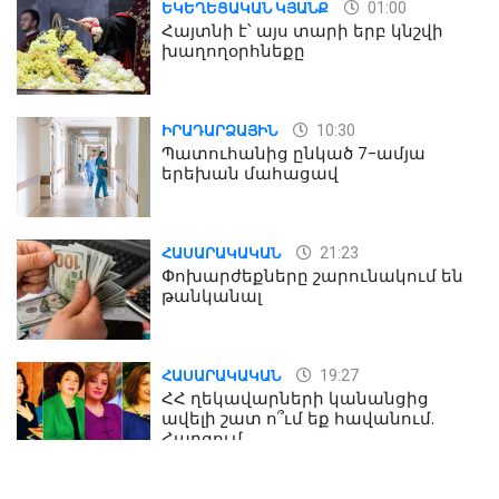
01:00
ԵԿԵՂԵՑԱԿԱՆ ԿՅԱՆՔ
Հայտնի է՝ այս տարի երբ կնշվի
խաղողօրհնեքը
10:30
ԻՐԱԴԱՐՁԱՅԻՆ
Պատուհանից ընկած 7-ամյա
երեխան մահացավ
21:23
ՀԱՍԱՐԱԿԱԿԱՆ
Փոխարժեքները շարունակում են
թանկանալ
19:27
ՀԱՍԱՐԱԿԱԿԱՆ
ՀՀ ղեկավարների կանանցից
ավելի շատ ո՞ւմ եք հավանում.
Հարցում
19:24
ԻՐԱԴԱՐՁԱՅԻՆ