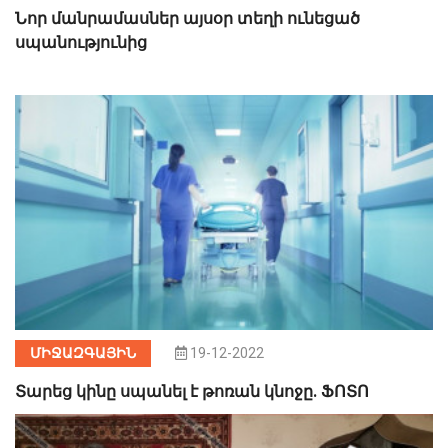
Նոր մանրամասներ այսօր տեղի ունեցած
սպանությունից
ՄԻՋԱԶԳԱՅԻՆ
19-12-2022
Տարեց կինը սպանել է թոռան կնոջը. ՖՈՏՈ