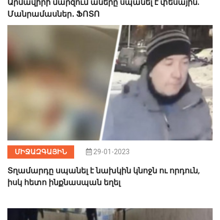
Արմավիրի մարզում աները սպանել է փեսային.
Մանրամասներ․ ՖՈՏՈ
ՄԻՋԱԶԳԱՅԻՆ
29-01-2023
Տղամարդը սպանել է նախկին կնոջն ու որդուն,
իսկ հետո ինքնասպան եղել