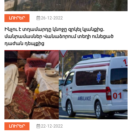
ԼՈՒՐԵՐ
26-12-2022
Ինչու է տղամարդը կնոջը զրկել կյանքից․
մանրամասներ Վանաձորում տեղի ունեցած
դաժան դեպքից
ԼՈՒՐԵՐ
22-12-2022