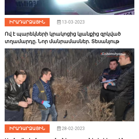
ԻՐԱԴԱՐՁԱՅԻՆ
13-03-2023
Ով է պարեկների կրակոցից կյանքից զրկված
տղամարդը. Նոր մանրամասներ. Տեսանյութ
ԻՐԱԴԱՐՁԱՅԻՆ
28-02-2023