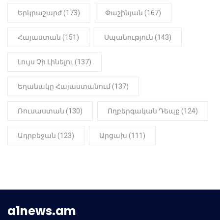
Երկրաշարժ (173)
Փաշինյան (167)
Հայաստան (151)
Սպանություն (143)
Լույս Չի Լինելու (137)
Եղանակը Հայաստանում (137)
Ռուսաստան (130)
Ողբերգական Դեպք (124)
Ադրբեջան (123)
Արցախ (111)
a1news.am