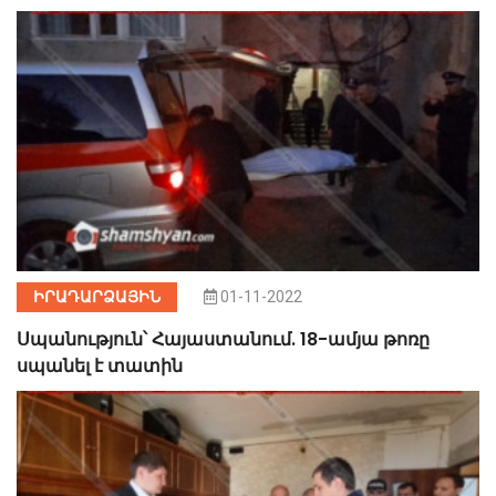
ԻՐԱԴԱՐՁԱՅԻՆ
01-11-2022
Սպանություն՝ Հայաստանում. 18-ամյա թոռը
սպանել է տատին