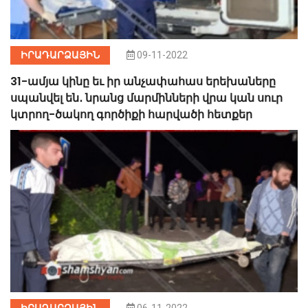
ԻՐԱԴԱՐՁԱՅԻՆ
09-11-2022
31-ամյա կինը եւ իր անչափահաս երեխաները
սպանվել են․ նրանց մարմինների վրա կան սուր
կտրող-ծակող գործիքի հարվածի հետքեր
ԻՐԱԴԱՐՁԱՅԻՆ
06-11-2022