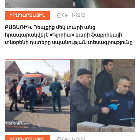
ԻՐԱԴԱՐՁԱՅԻՆ
09-11-2022
ԲԱՑԱՌԻԿ. Դեպքից մեկ տարի անց
հրապարակվել է «Գլորիա» կարի ֆաբրիկայի
տնօրենի դստերը սպանության տեսագրությունը
ԻՐԱԴԱՐՁԱՅԻՆ
09-11-2022