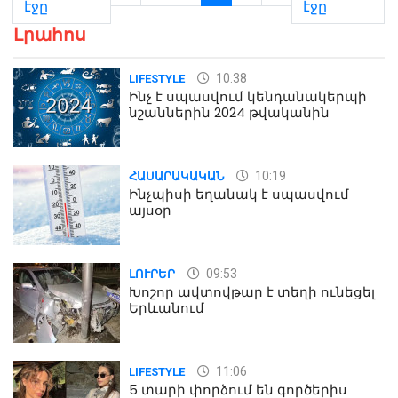
էջը
էջը
Լրահոս
10:38
LIFESTYLE
Ինչ է սպասվում կենդանակերպի
նշաններին 2024 թվականին
10:19
ՀԱՍԱՐԱԿԱԿԱՆ
Ինչպիսի եղանակ է սպասվում
այսօր
09:53
ԼՈՒՐԵՐ
Խոշոր ավտովթար է տեղի ունեցել
Երևանում
11:06
LIFESTYLE
5 տարի փորձում են գործերիս