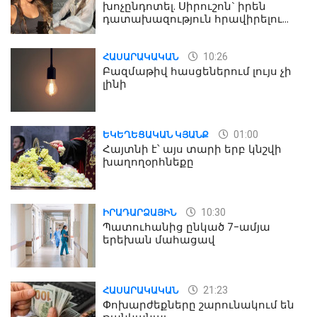
խոչընդոտել. Սիրուշոն` իրեն
դատախազություն հրավիրելու
մասին
10:26
ՀԱՍԱՐԱԿԱԿԱՆ
Բազմաթիվ հասցեներում լույս չի
լինի
01:00
ԵԿԵՂԵՑԱԿԱՆ ԿՅԱՆՔ
Հայտնի է՝ այս տարի երբ կնշվի
խաղողօրհնեքը
10:30
ԻՐԱԴԱՐՁԱՅԻՆ
Պատուհանից ընկած 7-ամյա
երեխան մահացավ
21:23
ՀԱՍԱՐԱԿԱԿԱՆ
Փոխարժեքները շարունակում են