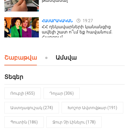
թանկանալ
19:27
ՀԱՍԱՐԱԿԱԿԱՆ
ՀՀ ղեկավարների կանանցից
ավելի շատ ո՞ւմ եք հավանում.
Հարցում
19:24
ԻՐԱԴԱՐՁԱՅԻՆ
Շաբաթվա
Ամսվա
Երեւան-Մոսկվա օդшնավի մեջ
կատարվածը ցնցել է բոլորին․
Տեսանյութ
Տեգեր
Ռուբլի (455)
Դոլար (306)
Աստղագուշակ (274)
Խոշոր Ավտովթար (191)
Պուտին (186)
Ջուր Չի Լինելու (178)