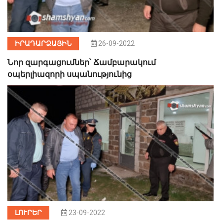
ԻՐԱԴԱՐՁԱՅԻՆ
26-09-2022
Նոր զարգացումներ՝ Ճամբարակում
օպերլիազորի սպանությունից
ԼՈՒՐԵՐ
23-09-2022