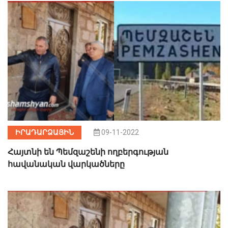
ԻՐԱԴԱՐՁԱՅԻՆ
09-11-2022
Հայտնի են Պեմզաշենի ողբերգության
հավանական վարկածները