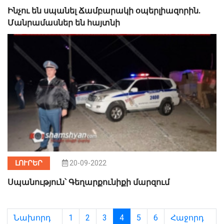
Ինչու են սպանել Ճամբարակի օպերլիազորին.
Մանրամասներ են հայտնի
ԼՈՒՐԵՐ
20-09-2022
Սպանություն՝ Գեղարքունիքի մարզում
Նախորդ
1
2
3
4
5
6
Հաջորդ