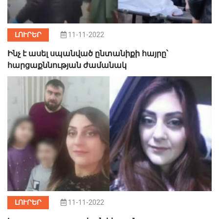
ԼՈՒՐԵՐ
11-11-2022
Ինչ է ասել սպանված ընտանիքի հայրը՝
հարցաքննության ժամանակ
ԼՈՒՐԵՐ
11-11-2022