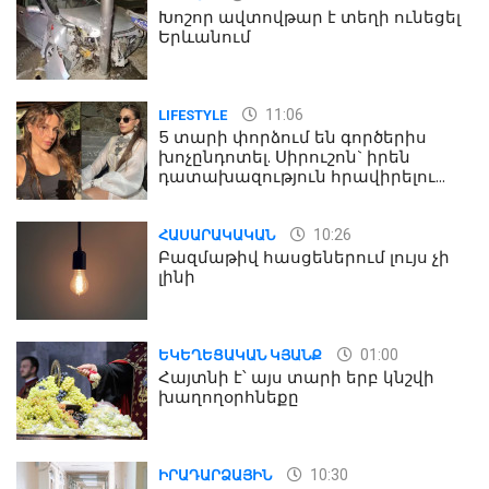
Խոշոր ավտովթար է տեղի ունեցել
Երևանում
11:06
LIFESTYLE
5 տարի փորձում են գործերիս
խոչընդոտել. Սիրուշոն` իրեն
դատախազություն հրավիրելու
մասին
10:26
ՀԱՍԱՐԱԿԱԿԱՆ
Բազմաթիվ հասցեներում լույս չի
լինի
01:00
ԵԿԵՂԵՑԱԿԱՆ ԿՅԱՆՔ
Հայտնի է՝ այս տարի երբ կնշվի
խաղողօրհնեքը
10:30
ԻՐԱԴԱՐՁԱՅԻՆ