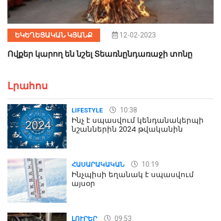
ԵԿԵՂԵՑԱԿԱՆ ԿՅԱՆՔ
12-02-2023
Ովքեր կարող են նշել Տեառնընդառաջի տոնը
Լրահոս
10:38
LIFESTYLE
Ինչ է սպասվում կենդանակերպի
նշաններին 2024 թվականին
10:19
ՀԱՍԱՐԱԿԱԿԱՆ
Ինչպիսի եղանակ է սպասվում
այսօր
09:53
ԼՈՒՐԵՐ