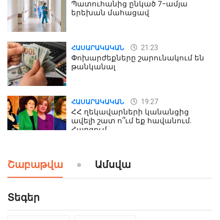
Պատուհանից ընկած 7-ամյա
երեխան մահացավ
21:23
ՀԱՍԱՐԱԿԱԿԱՆ
Փոխարժեքները շարունակում են
թանկանալ
19:27
ՀԱՍԱՐԱԿԱԿԱՆ
ՀՀ ղեկավարների կանանցից
ավելի շատ ո՞ւմ եք հավանում.
Հարցում
19:24
ԻՐԱԴԱՐՁԱՅԻՆ
Շաբաթվա
Ամսվա
Երեւան-Մոսկվա օդшնավի մեջ
կատարվածը ցնցել է բոլորին․
Տեսանյութ
Տեգեր