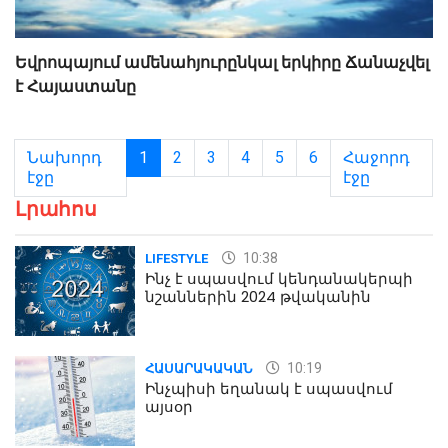
Եվրոպայում ամենահյուրընկալ երկիրը Ճանաչվել
է Հայաստանը
Նախորդ
1
2
3
4
5
6
Հաջորդ
էջը
էջը
Լրահոս
10:38
LIFESTYLE
Ինչ է սպասվում կենդանակերպի
նշաններին 2024 թվականին
10:19
ՀԱՍԱՐԱԿԱԿԱՆ
Ինչպիսի եղանակ է սպասվում
այսօր