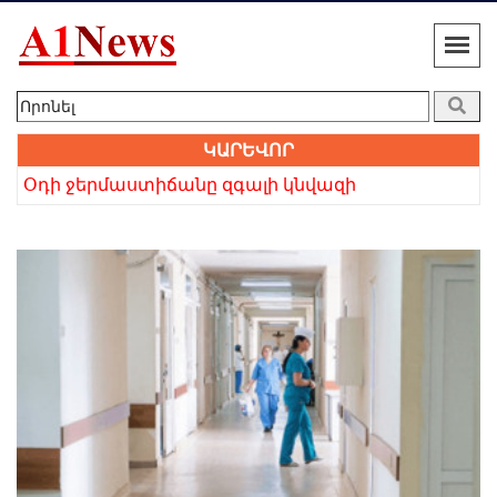
ԿԱՐԵՎՈՐ
 բայց անվերապահ հավատը հաղթեց». Բաբկեն Չոբանյան
Օդի ջերմաստիճանը զգալի կնվազի
Խո