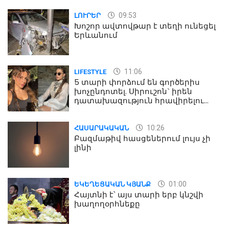
09:53
ԼՈՒՐԵՐ
Խոշոր ավտովթար է տեղի ունեցել
Երևանում
11:06
LIFESTYLE
5 տարի փորձում են գործերիս
խոչընդոտել. Սիրուշոն` իրեն
դատախազություն հրավիրելու
մասին
10:26
ՀԱՍԱՐԱԿԱԿԱՆ
Բազմաթիվ հասցեներում լույս չի
լինի
01:00
ԵԿԵՂԵՑԱԿԱՆ ԿՅԱՆՔ
Հայտնի է՝ այս տարի երբ կնշվի
խաղողօրհնեքը