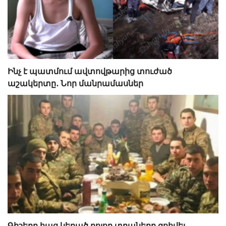
Ինչ է պատմում ավտովթարից տուժած
աշակերտը․ Նոր մանրամասներ
Գիշերը հաց կերած բոլոր տղաները զոհվել