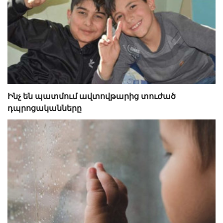
Ինչ են պատմում ավտովթարից տուժած
դպրոցականները