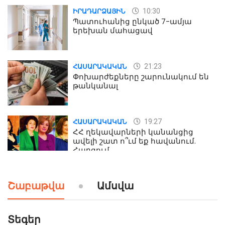
10:30
ԻՐԱԴԱՐՁԱՅԻՆ
Պատուհանից ընկած 7-ամյա
երեխան մահացավ
21:23
ՀԱՍԱՐԱԿԱԿԱՆ
Փոխարժեքները շարունակում են
թանկանալ
19:27
ՀԱՍԱՐԱԿԱԿԱՆ
ՀՀ ղեկավարների կանանցից
ավելի շատ ո՞ւմ եք հավանում.
Հարցում
19:24
ԻՐԱԴԱՐՁԱՅԻՆ
Շաբաթվա
Ամսվա
Երեւան-Մոսկվա օդшնավի մեջ
կատարվածը ցնցել է բոլորին․
Տեսանյութ
Տեգեր