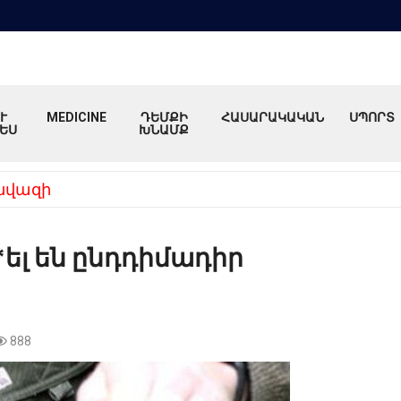
Ւ
MEDICINE
ԴԵՄՔԻ
ՀԱՍԱՐԱԿԱԿԱՆ
ՍՊՈՐՏ
ԵՍ
ԽՆԱՄՔ
նվազի
ել են ընդդիմադիր
888