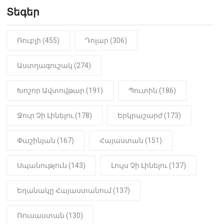
Երեւան-Մոսկվա օդшնավի մեջ
կատարվածը ցնցել է բոլորին․
Տեգեր
Տեսանյութ
Ռուբլի (455)
Դոլար (306)
19:15
ԼՈՒՐԵՐ
Լավ լուր. Նոր նպաստի տեսակ
կսահմանվի․ Հայտնի է՝ ովքեր են
Աստղագուշակ (274)
օգտվելու դրանից
Խոշոր Ավտովթար (191)
Պուտին (186)
18:50
LIFESTYLE
Ինչու է Վիվիեն Բաստաջյանը
Ջուր Չի Լինելու (178)
Երկրաշարժ (173)
նկարահանումների ընթացքում
նստած. Բացառիկ
մանրամասներ (Տեսանյութ)
Փաշինյան (167)
Հայաստան (151)
Սպանություն (143)
Լույս Չի Լինելու (137)
Եղանակը Հայաստանում (137)
Ռուսաստան (130)