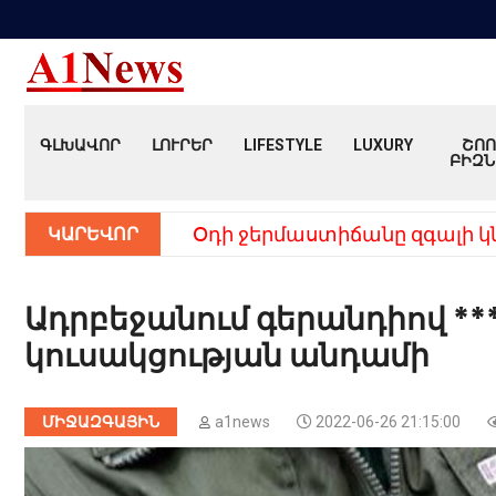
ԳԼԽԱՎՈՐ
ԼՈՒՐԵՐ
LIFESTYLE
LUXURY
ՇՈՈ
ԲԻԶՆ
ԿԱՐԵՎՈՐ
Օդի ջերմաստիճանը զգալի կ
Ադրբեջանում գերանդիով ***
կուսակցության անդամի
ՄԻՋԱԶԳԱՅԻՆ
a1news
2022-06-26 21:15:00