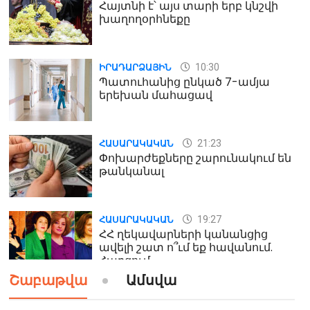
Հայտնի է՝ այս տարի երբ կնշվի
խաղողօրհնեքը
10:30
ԻՐԱԴԱՐՁԱՅԻՆ
Պատուհանից ընկած 7-ամյա
երեխան մահացավ
21:23
ՀԱՍԱՐԱԿԱԿԱՆ
Փոխարժեքները շարունակում են
թանկանալ
19:27
ՀԱՍԱՐԱԿԱԿԱՆ
ՀՀ ղեկավարների կանանցից
ավելի շատ ո՞ւմ եք հավանում.
Հարցում
Շաբաթվա
Ամսվա
19:24
ԻՐԱԴԱՐՁԱՅԻՆ