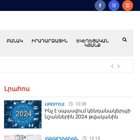
ԲԱՆԱԿ
ԻՐԱԴԱՐՁԱՅԻՆ
ԵԿԵՂԵՑԱԿԱՆ
ԿՅԱՆՔ
Խո
Լրահոս
10:38
LIFESTYLE
Ինչ է սպասվում կենդանակերպի
նշաններին 2024 թվականին
10:19
ՀԱՍԱՐԱԿԱԿԱՆ