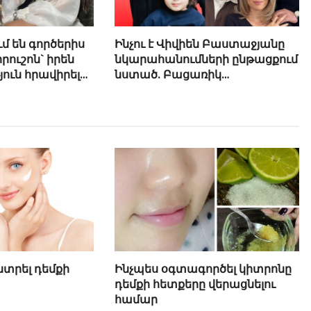
մ են գործերիս
Ինչու է Վիվիեն Բաստաջյանը
րուշոն` իրեն
նկարահանումների ընթացքում
ւն հրավիրելու
նստած. Բացառիկ
մանրամասներ (Տեսանյութ)
նտրել դեմքի
Ինչպես օգտագործել կիտրոնը
դեմքի հետքերը վերացնելու
համար