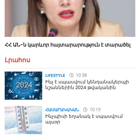
ՀՀ ԱՆ-ն կարևոր հայտարարություն է տարածել
Լրահոս
10:38
LIFESTYLE
Ինչ է սպասվում կենդանակերպի
նշաններին 2024 թվականին
10:19
ՀԱՍԱՐԱԿԱԿԱՆ
Ինչպիսի եղանակ է սպասվում
այսօր