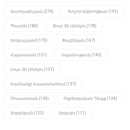
Լավ լուր. Նոր նպաստի տեսակ
կսահմանվի․ Հայտնի է՝ ովքեր են
Աստղագուշակ (274)
Խոշոր Ավտովթար (191)
օգտվելու դրանից
Պուտին (186)
Ջուր Չի Լինելու (178)
18:50
LIFESTYLE
Ինչու է Վիվիեն Բաստաջյանը
Երկրաշարժ (173)
Փաշինյան (167)
նկարահանումների ընթացքում
նստած. Բացառիկ մանրամասներ
(Տեսանյութ)
Հայաստան (151)
Սպանություն (143)
Լույս Չի Լինելու (137)
Եղանակը Հայաստանում (137)
Ռուսաստան (130)
Ողբերգական Դեպք (124)
Ադրբեջան (123)
Արցախ (111)