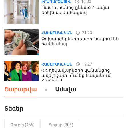
10:30
ԻՐԱԴԱՐՁԱՅԻՆ
Պատուհանից ընկած 7-ամյա
երեխան մահացավ
21:23
ՀԱՍԱՐԱԿԱԿԱՆ
Փոխարժեքները շարունակում են
թանկանալ
19:27
ՀԱՍԱՐԱԿԱԿԱՆ
ՀՀ ղեկավարների կանանցից
ավելի շատ ո՞ւմ եք հավանում.
Հարցում
Շաբաթվա
Ամսվա
19:24
ԻՐԱԴԱՐՁԱՅԻՆ
Երեւան-Մոսկվա օդшնավի մեջ
կատարվածը ցնցել է բոլորին․
Տեգեր
Տեսանյութ
Ռուբլի (455)
Դոլար (306)
19:15
ԼՈՒՐԵՐ