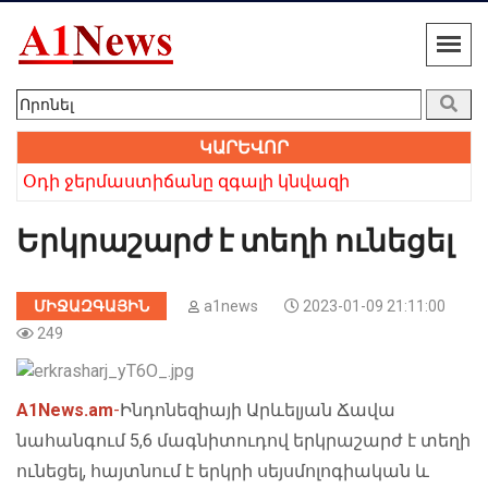
ԿԱՐԵՎՈՐ
 բայց անվերապահ հավատը հաղթեց». Բաբկեն Չոբանյան
Օդի ջերմաստիճանը զգալի կնվազի
Խո
Երկրաշարժ է տեղի ունեցել
ՄԻՋԱԶԳԱՅԻՆ
a1news
2023-01-09 21:11:00
249
A1News.am
-
Ինդոնեզիայի Արևելյան Ճավա
նահանգում 5,6 մագնիտուդով երկրաշարժ է տեղի
ունեցել, հայտնում է երկրի սեյսմոլոգիական և