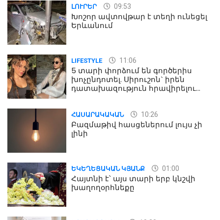
09:53
ԼՈՒՐԵՐ
Խոշոր ավտովթար է տեղի ունեցել
Երևանում
11:06
LIFESTYLE
5 տարի փորձում են գործերիս
խոչընդոտել. Սիրուշոն` իրեն
դատախազություն հրավիրելու
մասին
10:26
ՀԱՍԱՐԱԿԱԿԱՆ
Բազմաթիվ հասցեներում լույս չի
լինի
01:00
ԵԿԵՂԵՑԱԿԱՆ ԿՅԱՆՔ
Հայտնի է՝ այս տարի երբ կնշվի
խաղողօրհնեքը