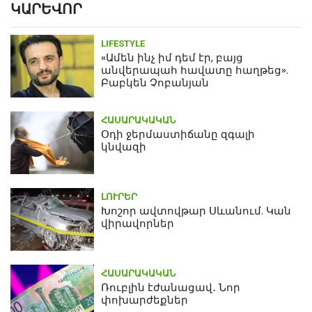
ԿԱՐԵՎՈՐ
LIFESTYLE
«Ամեն ինչ իմ դեմ էր, բայց
անվերապահ հավատը հաղթեց».
Բաբկեն Չոբանյան
ՀԱՍԱՐԱԿԱԿԱՆ
Օդի ջերմաստիճանը զգալի
կնվազի
ԼՈՒՐԵՐ
Խոշոր ավտովթար Սևանում. Կան
վիրավորներ
ՀԱՍԱՐԱԿԱԿԱՆ
Ռուբլին էժանացավ․ Նոր
փոխարժեքներ