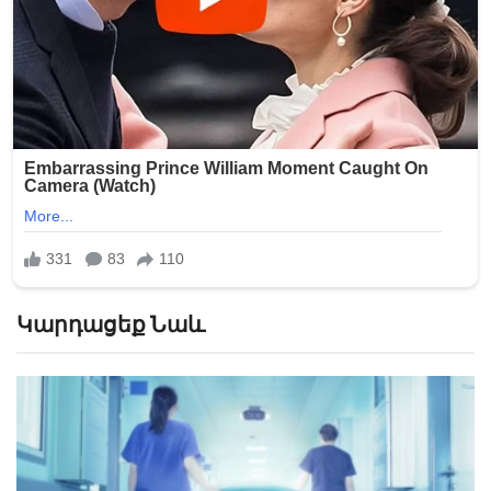
Կարդացեք Նաև
Նոր տվյալներ Թուրքիայում երկրաշարժերի
հետևանքով զոհերի վերաբերյալ