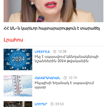
ՀՀ ԱՆ-ն կարևոր հայտարարություն է տարածել
Լրահոս
10:38
LIFESTYLE
Ինչ է սպասվում կենդանակերպի
նշաններին 2024 թվականին
10:19
ՀԱՍԱՐԱԿԱԿԱՆ
Ինչպիսի եղանակ է սպասվում
այսօր
09:53
ԼՈՒՐԵՐ