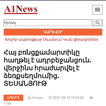
ԿԱՐԵՎՈՐ
Խոշոր ավտովթար Սևանում. Կան վիրավորներ
Ռո
Հայ բռնցքամարտիկը
հաղթել է ադրբեջանցուն.
վերջինս հրաժարվել է
ձեռքսեղմումից.
ՏԵՍԱՆՅՈՒԹ
ՍՊՈՐՏ
a1news
2021-09-19 19:42:00
1194