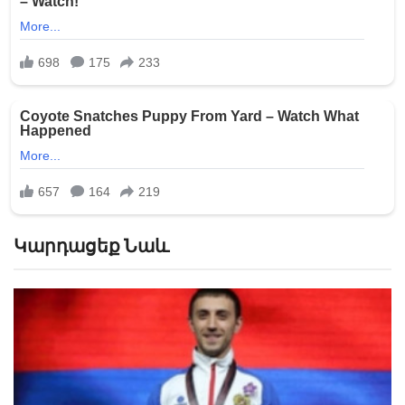
Կարդացեք Նաև
Մբապպեն անկեղծացել է, թե ինչ է ասել Մեսսիին