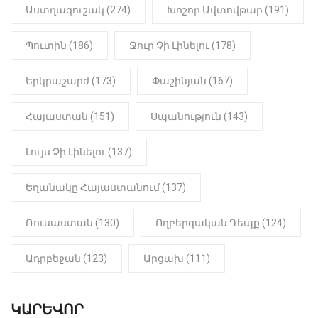
կսահմանվի․ Հայտնի է՝ ովքեր են
Աստղագուշակ (274)
Խոշոր Ավտովթար (191)
օգտվելու դրանից
Պուտին (186)
Ջուր Չի Լինելու (178)
18:50
LIFESTYLE
Ինչու է Վիվիեն Բաստաջյանը
Երկրաշարժ (173)
Փաշինյան (167)
նկարահանումների ընթացքում
նստած. Բացառիկ մանրամասներ
(Տեսանյութ)
Հայաստան (151)
Սպանություն (143)
Լույս Չի Լինելու (137)
Եղանակը Հայաստանում (137)
Ռուսաստան (130)
Ողբերգական Դեպք (124)
Ադրբեջան (123)
Արցախ (111)
ԿԱՐԵՎՈՐ