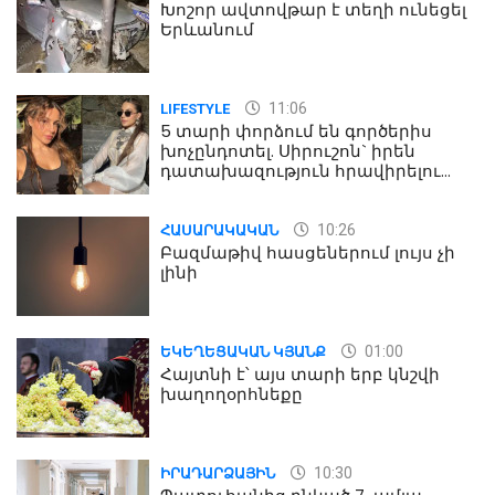
Խոշոր ավտովթար է տեղի ունեցել
Երևանում
11:06
LIFESTYLE
5 տարի փորձում են գործերիս
խոչընդոտել. Սիրուշոն` իրեն
դատախազություն հրավիրելու
մասին
10:26
ՀԱՍԱՐԱԿԱԿԱՆ
Բազմաթիվ հասցեներում լույս չի
լինի
01:00
ԵԿԵՂԵՑԱԿԱՆ ԿՅԱՆՔ
Հայտնի է՝ այս տարի երբ կնշվի
խաղողօրհնեքը
10:30
ԻՐԱԴԱՐՁԱՅԻՆ