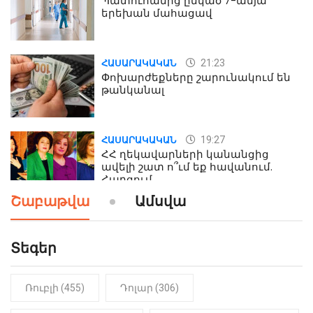
Պատուհանից ընկած 7-ամյա
երեխան մահացավ
21:23
ՀԱՍԱՐԱԿԱԿԱՆ
Փոխարժեքները շարունակում են
թանկանալ
19:27
ՀԱՍԱՐԱԿԱԿԱՆ
ՀՀ ղեկավարների կանանցից
ավելի շատ ո՞ւմ եք հավանում.
Հարցում
Շաբաթվա
Ամսվա
19:24
ԻՐԱԴԱՐՁԱՅԻՆ
Երեւան-Մոսկվա օդшնավի մեջ
կատարվածը ցնցել է բոլորին․
Տեգեր
Տեսանյութ
Ռուբլի (455)
Դոլար (306)
19:15
ԼՈՒՐԵՐ
Լավ լուր. Նոր նպաստի տեսակ