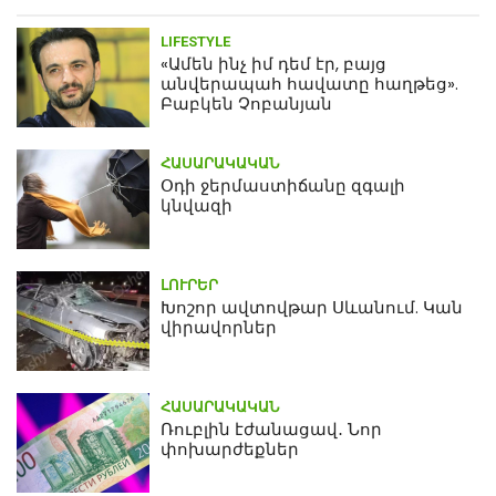
LIFESTYLE
«Ամեն ինչ իմ դեմ էր, բայց
անվերապահ հավատը հաղթեց».
Բաբկեն Չոբանյան
ՀԱՍԱՐԱԿԱԿԱՆ
Օդի ջերմաստիճանը զգալի
կնվազի
ԼՈՒՐԵՐ
Խոշոր ավտովթար Սևանում. Կան
վիրավորներ
ՀԱՍԱՐԱԿԱԿԱՆ
Ռուբլին էժանացավ․ Նոր
փոխարժեքներ