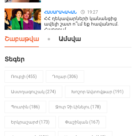
19:27
ՀԱՍԱՐԱԿԱԿԱՆ
ՀՀ ղեկավարների կանանցից
ավելի շատ ո՞ւմ եք հավանում.
Հարցում
Շաբաթվա
Ամսվա
19:24
ԻՐԱԴԱՐՁԱՅԻՆ
Երեւան-Մոսկվա օդшնավի մեջ
կատարվածը ցնցել է բոլորին․
Տեգեր
Տեսանյութ
Ռուբլի (455)
Դոլար (306)
19:15
ԼՈՒՐԵՐ
Լավ լուր. Նոր նպաստի տեսակ
կսահմանվի․ Հայտնի է՝ ովքեր են
Աստղագուշակ (274)
Խոշոր Ավտովթար (191)
օգտվելու դրանից
Պուտին (186)
Ջուր Չի Լինելու (178)
18:50
LIFESTYLE
Ինչու է Վիվիեն Բաստաջյանը
Երկրաշարժ (173)
Փաշինյան (167)
նկարահանումների ընթացքում
նստած. Բացառիկ մանրամասներ
(Տեսանյութ)