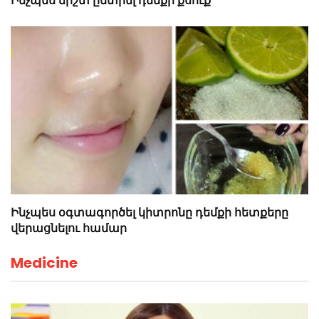
Ինչպես ճիշտ ընտրել դեմքի քսուք
Ինչպես օգտագործել կիտրոնը դեմքի հետքերը
վերացնելու համար
Medicine