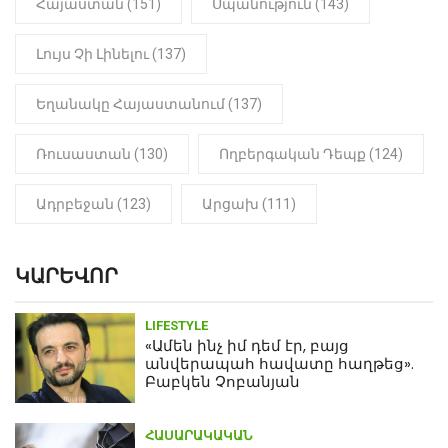
Հայաստան (151)
Սպանություն (143)
Լույս Չի Լինելու (137)
Եղանակը Հայաստանում (137)
Ռուսաստան (130)
Ողբերգական Դեպք (124)
Ադրբեջան (123)
Արցախ (111)
ԿԱՐԵՎՈՐ
LIFESTYLE
«Ամեն ինչ իմ դեմ էր, բայց
անվերապահ հավատը հաղթեց».
Բաբկեն Չոբանյան
ՀԱՍԱՐԱԿԱԿԱՆ