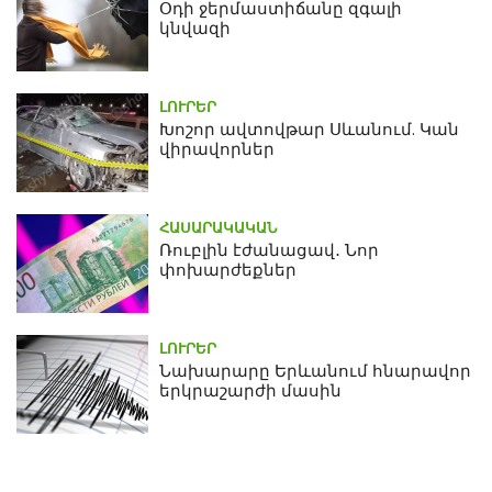
Օդի ջերմաստիճանը զգալի
կնվազի
ԼՈՒՐԵՐ
Խոշոր ավտովթար Սևանում. Կան
վիրավորներ
ՀԱՍԱՐԱԿԱԿԱՆ
Ռուբլին էժանացավ․ Նոր
փոխարժեքներ
ԼՈՒՐԵՐ
Նախարարը Երևանում հնարավոր
երկրաշարժի մասին