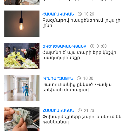
մասին
10:26
ՀԱՍԱՐԱԿԱԿԱՆ
Բազմաթիվ հասցեներում լույս չի
լինի
01:00
ԵԿԵՂԵՑԱԿԱՆ ԿՅԱՆՔ
Հայտնի է՝ այս տարի երբ կնշվի
խաղողօրհնեքը
10:30
ԻՐԱԴԱՐՁԱՅԻՆ
Պատուհանից ընկած 7-ամյա
երեխան մահացավ
21:23
ՀԱՍԱՐԱԿԱԿԱՆ
Փոխարժեքները շարունակում են
թանկանալ