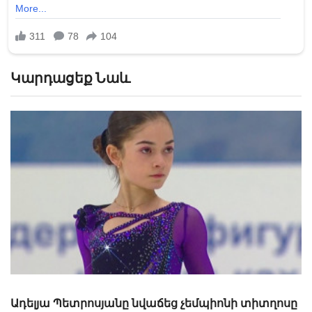
Կարդացեք Նաև
Սլավիկ Գալստյանը՝ ոսկե, իսկ Մալխաս Ամոյանը
արծաթե մեդալակիր