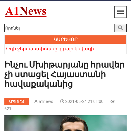
ԿԱՐԵՎՈՐ
 բայց անվերապահ հավատը հաղթեց». Բաբկեն Չոբանյան
Օդի ջերմաստիճանը զգալի կնվազի
Խո
Ինչու Մխիթարյանը հրավեր
չի ստացել Հայաստանի
հավաքականից
ՍՊՈՐՏ
a1news
2021-05-24 21:01:00
621