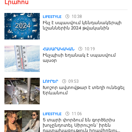
Լրահոս
10:38
LIFESTYLE
Ինչ է սպասվում կենդանակերպի
նշաններին 2024 թվականին
10:19
ՀԱՍԱՐԱԿԱԿԱՆ
Ինչպիսի եղանակ է սպասվում
այսօր
09:53
ԼՈՒՐԵՐ
Խոշոր ավտովթար է տեղի ունեցել
Երևանում
11:06
LIFESTYLE
5 տարի փորձում են գործերիս
խոչընդոտել. Սիրուշոն` իրեն
դատախազություն հրավիրելու