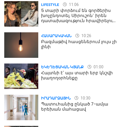
11:06
LIFESTYLE
5 տարի փորձում են գործերիս
խոչընդոտել. Սիրուշոն` իրեն
դատախազություն հրավիրելու
մասին
10:26
ՀԱՍԱՐԱԿԱԿԱՆ
Բազմաթիվ հասցեներում լույս չի
լինի
01:00
ԵԿԵՂԵՑԱԿԱՆ ԿՅԱՆՔ
Հայտնի է՝ այս տարի երբ կնշվի
խաղողօրհնեքը
10:30
ԻՐԱԴԱՐՁԱՅԻՆ
Պատուհանից ընկած 7-ամյա
երեխան մահացավ