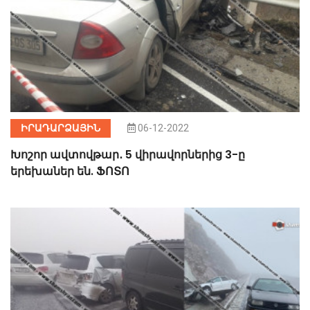
ԻՐԱԴԱՐՁԱՅԻՆ
06-12-2022
Խոշոր ավտովթար․ 5 վիրավորներից 3-ը
երեխաներ են. ՖՈՏՈ