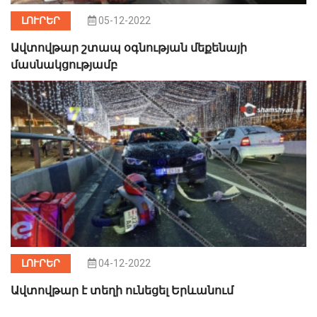
ԼՈՒՐԵՐ
05-12-2022
Ավտովթար շտապ օգնության մեքենայի
մասնակցությամբ
ԼՈՒՐԵՐ
04-12-2022
Ավտովթար է տեղի ունեցել Երևանում