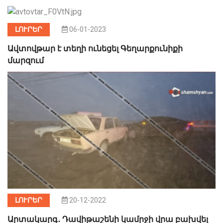
ԼՈՒՐԵՐ
06-01-2023
Ավտովթար է տեղի ունեցել Գեղարքունիքի
մարզում
ԼՈՒՐԵՐ
20-12-2022
Արտակարգ․ Դավիթաշենի կամրջի վրա բախվել