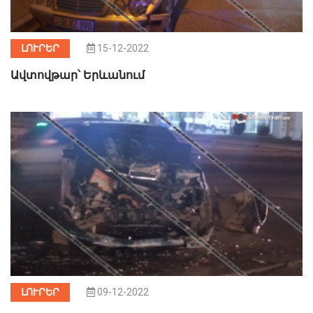
ԼՈՒՐԵՐ
15-12-2022
Ավտովթար՝ Երևանում
ԼՈՒՐԵՐ
09-12-2022