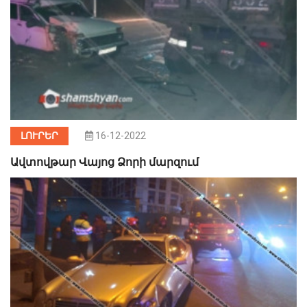
ԼՈՒՐԵՐ
16-12-2022
Ավտովթար Վայոց Ձորի մարզում