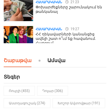
21:23
ՀԱՍԱՐԱԿԱԿԱՆ
Փոխարժեքները շարունակում են
թանկանալ
19:27
ՀԱՍԱՐԱԿԱԿԱՆ
ՀՀ ղեկավարների կանանցից
ավելի շատ ո՞ւմ եք հավանում.
Հարցում
19:24
ԻՐԱԴԱՐՁԱՅԻՆ
Շաբաթվա
Ամսվա
Երեւան-Մոսկվա օդшնավի մեջ
կատարվածը ցնցել է բոլորին․
Տեսանյութ
Տեգեր
Ռուբլի (455)
Դոլար (306)
Աստղագուշակ (274)
Խոշոր Ավտովթար (191)