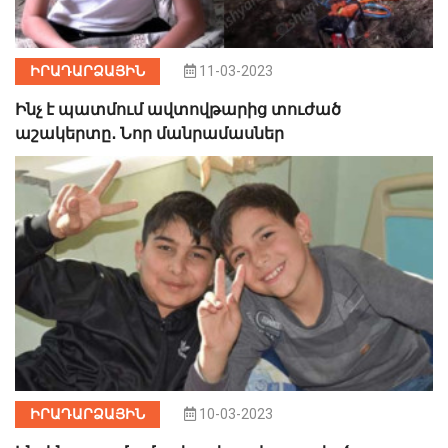
ԻՐԱԴԱՐՁԱՅԻՆ
11-03-2023
Ինչ է պատմում ավտովթարից տուժած
աշակերտը․ Նոր մանրամասներ
ԻՐԱԴԱՐՁԱՅԻՆ
10-03-2023