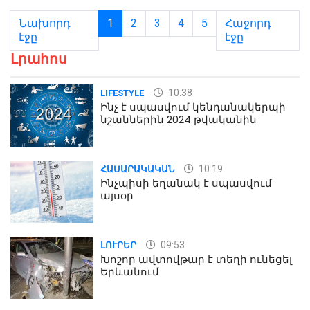
Նախորդ
1
2
3
4
5
Հաջորդ
էջը
էջը
Լրահոս
10:38
LIFESTYLE
Ինչ է սպասվում կենդանակերպի
նշաններին 2024 թվականին
10:19
ՀԱՍԱՐԱԿԱԿԱՆ
Ինչպիսի եղանակ է սպասվում
այսօր
09:53
ԼՈՒՐԵՐ
Խոշոր ավտովթար է տեղի ունեցել
Երևանում