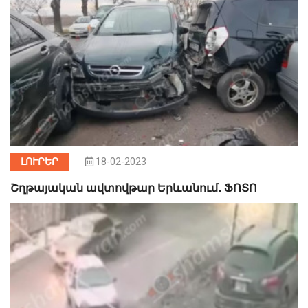
ԼՈՒՐԵՐ
18-02-2023
Շղթայական ավտովթար Երևանում․ ՖՈՏՈ