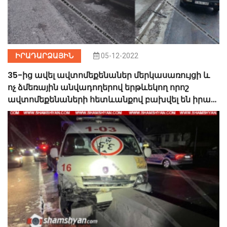
ԻՐԱԴԱՐՁԱՅԻՆ
05-12-2022
35-ից ավել ավտոմեքենաներ մերկասառույցի և
ոչ ձմեռային անվադողերով երթևեկող որոշ
ավտոմեքենաների հետևանքով բախվել են իրար․
կան վիրավորներ․ ՖՈՏՈ