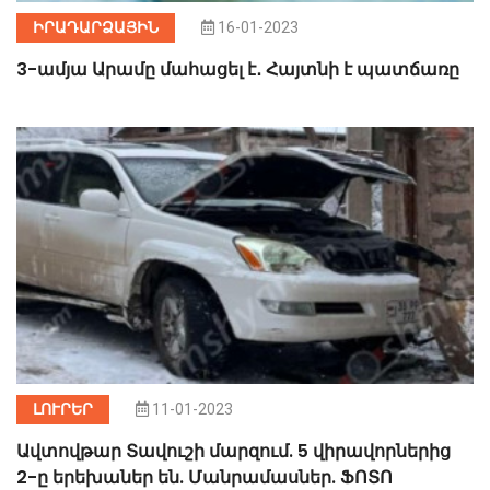
ԻՐԱԴԱՐՁԱՅԻՆ
16-01-2023
3-ամյա Արամը մահացել է․ Հայտնի է պատճառը
ԼՈՒՐԵՐ
11-01-2023
Ավտովթար Տավուշի մարզում. 5 վիրավորներից
2-ը երեխաներ են. Մանրամասներ. ՖՈՏՈ